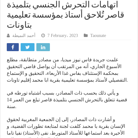
اتهامات التحرش الجنسي بتلميذة
قاصر تُلاحق أستاذ بمؤسسة تعليمية
بتاونات
أحمد النميطة
7 February، 2023
Taounate
علمت جريدة فاس نيوز ميديا، من مصادر متطابقة، مطلع
الأسبوع الجاري، أنه من المرتقب أن يواصل قاضي التحقيق
بمحكمة الإستئناف بفاس غذا الأربعاء، التحقيق و الإستماع
التفصيلي لأستاذ بمؤسسة تعليمية بقرية ابا محمد إقليم تاونات.
و يأتي ذلك بحسب ذات المصادر، بسبب اشتباه تورطه في
قضية تتعلق بالتحرش الجنسي بتلميذة قاصر تبلغ من العمر 14
سنة.
و أشارت ذات المصادر، إلى إن الجمعية المغربية لحقوق
الإنسان بقرية با محمد كلفت لجنة لمتابعة تطورات القضية، و
الأخيرة بعد استماعها للأستاذ المتورط، نفى (الأستاذ) نفيا تاما