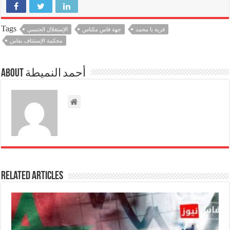
Tags
قرية با محمد
جهة فاس مكناس
الإستغلال الجنسي
محكمة الإستئناف بفاس
About أحمد النميطة
Related Articles