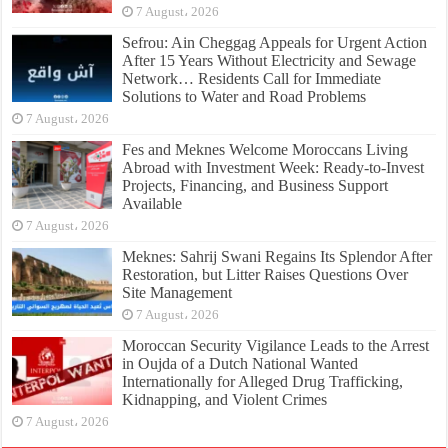
7 August، 2026
Sefrou: Ain Cheggag Appeals for Urgent Action
After 15 Years Without Electricity and Sewage
Network… Residents Call for Immediate
Solutions to Water and Road Problems
7 August، 2026
Fes and Meknes Welcome Moroccans Living
Abroad with Investment Week: Ready-to-Invest
Projects, Financing, and Business Support
Available
7 August، 2026
Meknes: Sahrij Swani Regains Its Splendor After
Restoration, but Litter Raises Questions Over
Site Management
7 August، 2026
Moroccan Security Vigilance Leads to the Arrest
in Oujda of a Dutch National Wanted
Internationally for Alleged Drug Trafficking,
Kidnapping, and Violent Crimes
7 August، 2026