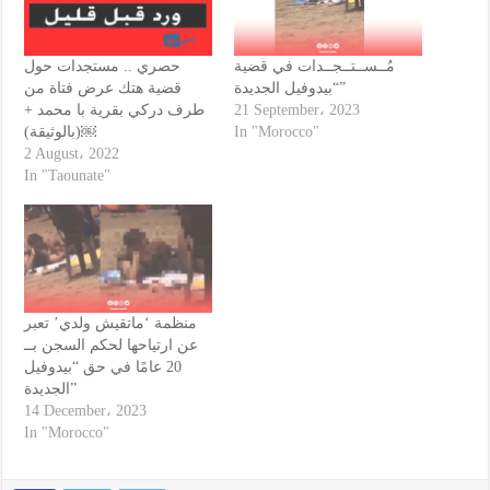
مُــســتــجــدات في قضية
حصري .. مستجدات حول
“بيدوفيل الجديدة”
قضية هتك عرض فتاة من
طرف دركي بقرية با محمد +
21 September، 2023
(بالوثيقة)￼
In "Morocco"
2 August، 2022
In "Taounate"
منظمة ‘ماتقيش ولدي’ تعبر
عن ارتياحها لحكم السجن بــ
20 عامًا في حق “بيدوفيل
الجديدة”
14 December، 2023
In "Morocco"