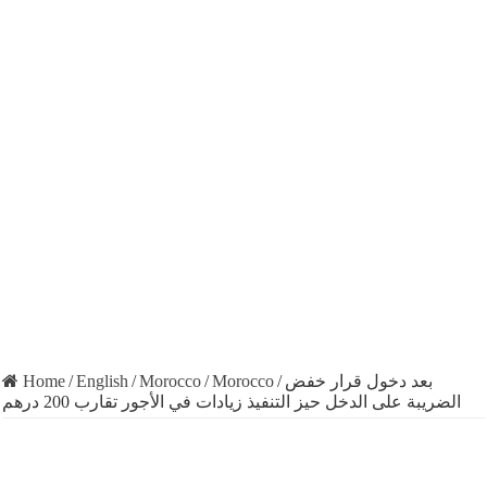
Home
/
English
/
Morocco
/
Morocco
/
بعد دخول قرار خفض
الضريبة على الدخل حيز التنفيذ زيادات في الأجور تقارب 200 درهم