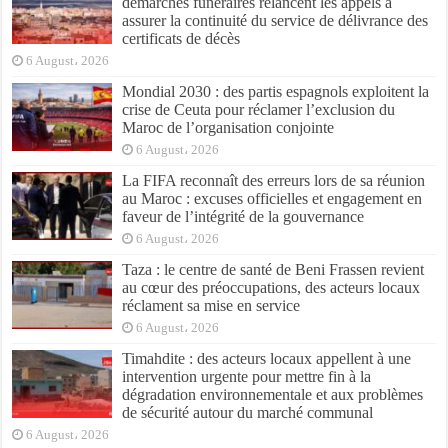
démarches funéraires relancent les appels à
assurer la continuité du service de délivrance des
certificats de décès
6 August، 2026
Mondial 2030 : des partis espagnols exploitent la
crise de Ceuta pour réclamer l’exclusion du
Maroc de l’organisation conjointe
6 August، 2026
La FIFA reconnaît des erreurs lors de sa réunion
au Maroc : excuses officielles et engagement en
faveur de l’intégrité de la gouvernance
6 August، 2026
Taza : le centre de santé de Beni Frassen revient
au cœur des préoccupations, des acteurs locaux
réclament sa mise en service
6 August، 2026
Timahdite : des acteurs locaux appellent à une
intervention urgente pour mettre fin à la
dégradation environnementale et aux problèmes
de sécurité autour du marché communal
6 August، 2026