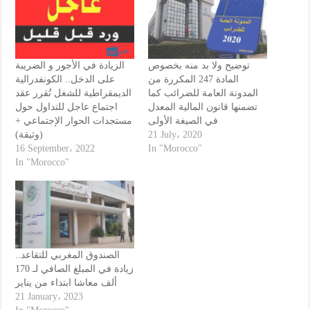
توضيح ولا بد منه بخصوص
الزيادة في الأجور و الضريبة
المادة 247 المكررة من
على الدخل.. الكونفدرالية
المدونة العامة للضرائب كما
الديمقراطية للشغل تُقرر عقد
تضمنها قانون المالية المعدل
اجتماع عاجل للتداول حول
في الصيغة الأولى
مستجدات الحوار الإجتماعي +
(وثيقة)
21 July، 2020
16 September، 2022
In "Morocco"
In "Morocco"
الصندوق المغربي للتقاعد..
زيادة في المبلغ الصافي لـ 170
ألف معاشا ابتداء من يناير
21 January، 2023