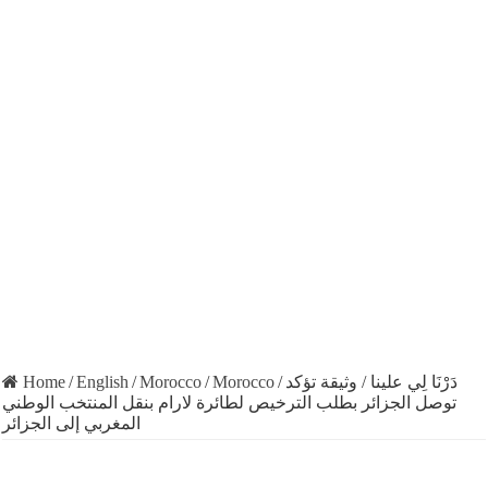
Home
/
English
/
Morocco
/
Morocco
/
دَرْنَا لِي علينا / وثيقة تؤكد
توصل الجزائر بطلب الترخيص لطائرة لارام بنقل المنتخب الوطني
المغربي إلى الجزائر