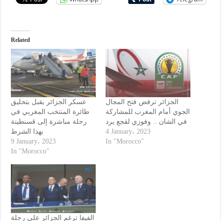
Related
الجزائر ترفض فتح المجال
عسكر الجزائر يقبل بتحليق
الجوي أمام المغرب للمشاركة
طائرة المنتخب المغربي في
في الشان .. وفوزي لقجع يرد
رحلة مباشرة إلى قسنطينة
بهذا الشرط
4 January، 2023
9 January، 2023
In "Morocco"
In "Morocco"
الفيفا ترغم الجزائر على رحلة