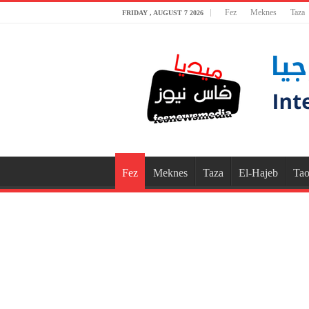
Fez
Meknes
Taza
FRIDAY , AUGUST 7 2026
Fez
Meknes
Taza
El-Hajeb
Tao