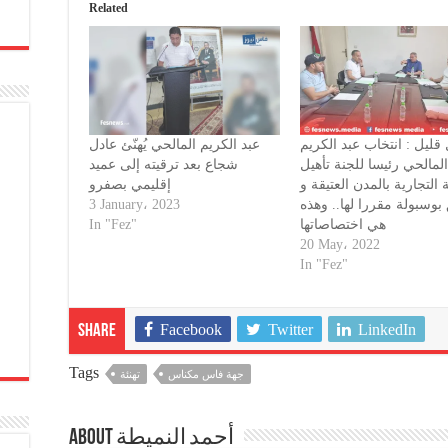
Related
قليل : انتخاب عبد الكريم
عبد الكريم المالحي يُهنّئ عادل
لمالحي رئيسا للجنة تأهيل
شجاع بعد ترقيته إلى عميد
التجارية بالمدن العتيقة و
إقليمي بصفرو
3 January، 2023
بوسبولة مقررا لها.. وهذه
In "Fez"
هي اختصاصاتها
20 May، 2022
In "Fez"
Facebook
Twitter
LinkedIn
Share
Tags
جهة فاس مكناس
تهنئة
About أحمد النميطة