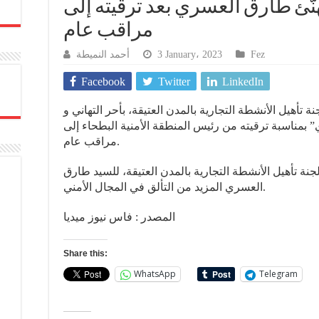
هنّئ طارق العسري بعد ترقيته إلى
مراقب عام
أحمد النميطة
3 January، 2023
Fez
Facebook
Twitter
LinkedIn
ة تأهيل الأنشطة التجارية بالمدن العتيقة، بأحر التهاني و
 بمناسبة ترقيته من رئيس المنطقة الأمنية البطحاء إلى
مراقب عام.
نة تأهيل الأنشطة التجارية بالمدن العتيقة، للسيد طارق
العسري المزيد من التألق في المجال الأمني.
المصدر : فاس نيوز ميديا
Share this:
WhatsApp
Telegram