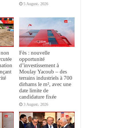
5 August، 2026
 non
Fès : nouvelle
rcutée
opportunité
nation
d’investissement à
ançant
Moulay Yacoub – des
ité
terrains industriels à 700
dirhams le m², avec une
date limite de
candidature fixée
3 August، 2026