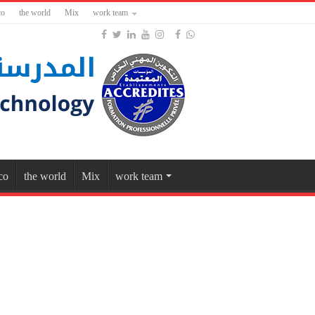
co
the world
Mix
work team
co
the world
Mix
work team