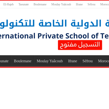
El-Hajeb
Taounate
Boulemane
Moulay Yaâcoub
Ifrane
Séfrou
Moroc
unate
Boulemane
Moulay Yaâcoub
Ifrane
Séfrou
Moroc