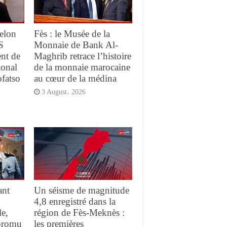
elon
Fès : le Musée de la
S
Monnaie de Bank Al-
ent de
Maghrib retrace l’histoire
ional
de la monnaie marocaine
ofatso
au cœur de la médina
3 August، 2026
ant
Un séisme de magnitude
4,8 enregistré dans la
e,
région de Fès-Meknès :
promu
les premières