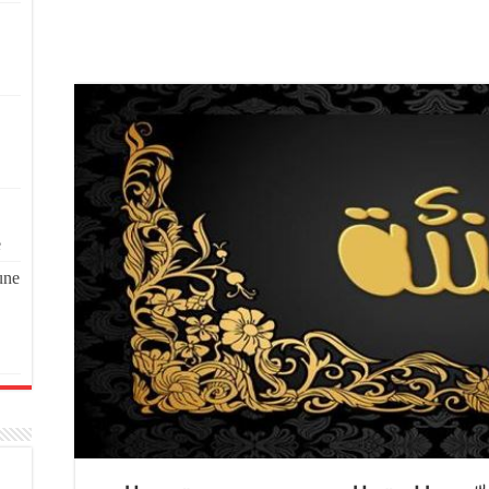
e
une