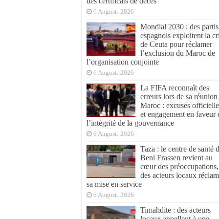
des certificats de décès
6 August، 2026
Mondial 2030 : des partis
espagnols exploitent la cr
de Ceuta pour réclamer
l’exclusion du Maroc de
l’organisation conjointe
6 August، 2026
La FIFA reconnaît des
erreurs lors de sa réunion
Maroc : excuses officielle
et engagement en faveur 
l’intégrité de la gouvernance
6 August، 2026
Taza : le centre de santé 
Beni Frassen revient au
cœur des préoccupations,
des acteurs locaux réclam
sa mise en service
6 August، 2026
Timahdite : des acteurs
locaux appellent à une