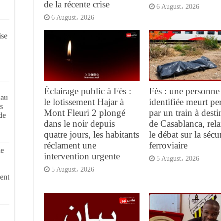
de la récente crise
6 August، 2026
6 August، 2026
ise
Éclairage public à Fès :
Fès : une personne
 au
le lotissement Hajar à
identifiée meurt pe
s
Mont Fleuri 2 plongé
par un train à desti
de
dans le noir depuis
de Casablanca, rel
quatre jours, les habitants
le débat sur la sécur
réclament une
ferroviaire
de
intervention urgente
5 August، 2026
5 August، 2026
ent