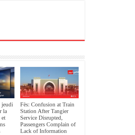
 jeudi
Fès: Confusion at Train
r la
Station After Tangier
 et
Service Disrupted,
ans
Passengers Complain of
s
Lack of Information