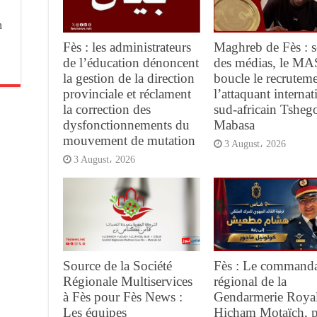
n
Fès : les administrateurs
Maghreb de Fès : s
de l’éducation dénoncent
des médias, le MA
la gestion de la direction
boucle le recrutem
provinciale et réclament
l’attaquant internat
la correction des
sud-africain Tsheg
dysfonctionnements du
Mabasa
mouvement de mutation
3 August، 2026
3 August، 2026
Source de la Société
Fès : Le command
Régionale Multiservices
régional de la
à Fès pour Fès News :
Gendarmerie Royal
Les équipes
Hicham Motaïch, 