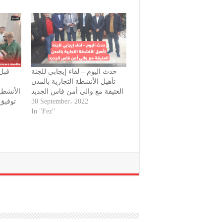
حدث اليوم – لقاء إيجابي للجنة
قبل 
تأهيل الأنشطة التجارية بالمدن
ا
العتيقة مع والي أمن فاس الجديد
الأنشطة 
توفيق 
30 September، 2022
In "Fez"