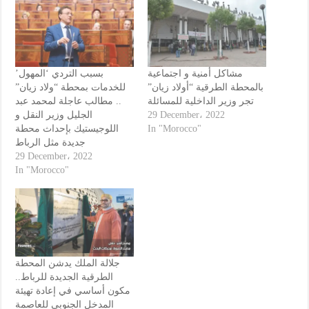
مشاكل أمنية و اجتماعية
بسبب التردي ‘المهول’
بالمحطة الطرقية “أولاد زيان”
للخدمات بمحطة “ولاد زيان”
تجر وزير الداخلية للمسائلة
.. مطالب عاجلة لمحمد عبد
الجليل وزير النقل و
29 December، 2022
اللوجيستيك بإحداث محطة
In "Morocco"
جديدة مثل الرباط
29 December، 2022
In "Morocco"
جلالة الملك يدشن المحطة
الطرقية الجديدة للرباط..
مكون أساسي في إعادة تهيئة
المدخل الجنوبي للعاصمة