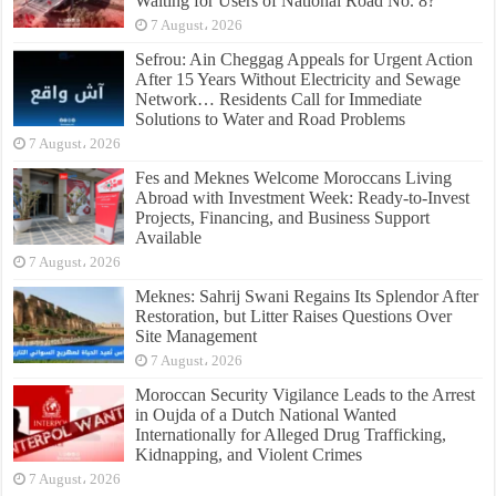
Waiting for Users of National Road No. 8?
7 August، 2026
Sefrou: Ain Cheggag Appeals for Urgent Action
After 15 Years Without Electricity and Sewage
Network… Residents Call for Immediate
Solutions to Water and Road Problems
7 August، 2026
Fes and Meknes Welcome Moroccans Living
Abroad with Investment Week: Ready-to-Invest
Projects, Financing, and Business Support
Available
7 August، 2026
Meknes: Sahrij Swani Regains Its Splendor After
Restoration, but Litter Raises Questions Over
Site Management
7 August، 2026
Moroccan Security Vigilance Leads to the Arrest
in Oujda of a Dutch National Wanted
Internationally for Alleged Drug Trafficking,
Kidnapping, and Violent Crimes
7 August، 2026