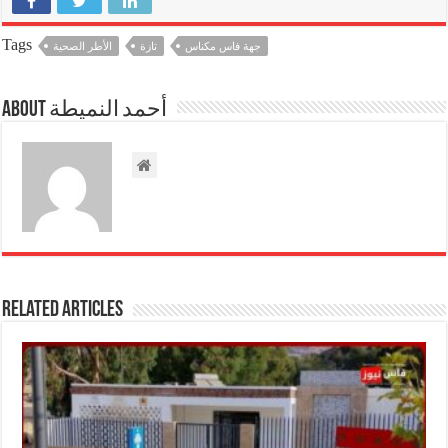
الصحيبالإقليم.و لقد سجل
مكتبنا النقابي ان القطاع
Tags
جهة فاس مكناس
تازة
الأطر الصحية
يعيش أزمة…
About أحمد النميطة
Related Articles