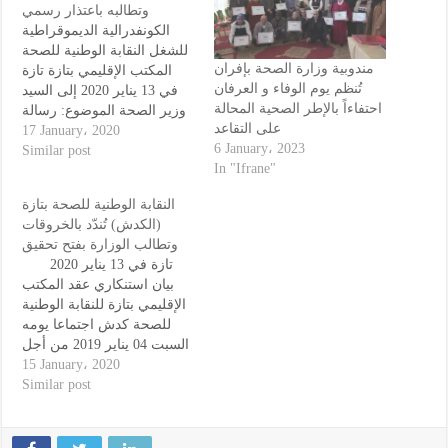
وتطالبه باعتذار رسمي
الكونفدرالية الديموقراطية
للشغل النقابة الوطنية للصحة
مندوبية وزارة الصحة بإفران
المكتب الإقليمي بتازة تازة
تُنظم يوم الوفاء و العرفان
في 13 يناير 2020 إلى السيد
احتفاءاً بالإطر الصحية المحالة
وزير الصحة الموضوع: رسالة
على التقاعد
احتجاج على الإقصاء الممنهج
17 January، 2020
6 January، 2023
من التكريم الذي أقيم بالمركز
Similar post
In "Ifrane"
الإستشفائي الإقليمي ابن باجة
بتازة يوم 02 يناير 2020، تحية
النقابة الوطنية للصحة بتازة
و سلاما و بعد؛ فعلاقة
(الكدش) تُندّد بالخروقات
بالموضوع المشار إليه أعلاه،
وتطالب الوزارة بفتح تحقيق
نراسلكم…
تازة في 13 يناير 2020
بيان استنكاري عقد المكتب
الإقليمي بتازة للنقابة الوطنية
للصحة كدش اجتماعا يومه
السبت 04 يناير 2019 من أجل
تقييم مستجدات الوضع
15 January، 2020
الصحي و قد كان الاجتماع
Similar post
مناسبة كذلك لعرض ومناقشة
مجموعة من القضايا و
تشخيص الوضع