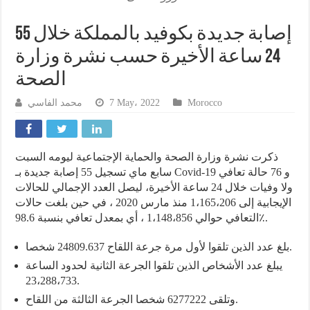
55 إصابة جديدة بكوفيد بالمملكة خلال
24 ساعة الأخيرة حسب نشرة وزارة
الصحة
محمد الفاسي
7 May، 2022
Morocco
ذكرت نشرة وزارة الصحة والحماية الإجتماعية ليومه السبت
سابع ماي تسجيل 55 إصابة جديدة بـ Covid-19 و 76 حالة تعافي
ولا وفيات خلال 24 ساعة الأخيرة، ليصل العدد الإجمالي للحالات
الإيجابية إلى 1،165،206 منذ مارس 2020 ، في حين بلغت حالات
التعافي حوالي 1،148،856 ، أي بمعدل تعافي بنسبة 98.6٪.
بلغ عدد الذين تلقوا لأول مرة جرعة اللقاح 24809.637 شخصا.
يبلغ عدد الأشخاص الذين تلقوا الجرعة الثانية لحدود الساعة
23،288،733.
وتلقى 6277222 شخصا الجرعة الثالثة من اللقاح.