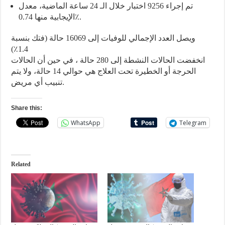
تم إجراء 9256 اختبار خلال الـ 24 ساعة الماضية، معدل
الإيجابية منها 0.74٪.
ويصل العدد الإجمالي للوفيات إلى 16069 حالة (فتك بنسبة
1.4٪)
انخفضت الحالات النشطة إلى 280 حالة ، في حين أن الحالات
الحرجة أو الخطيرة تحت العلاج هي حوالي 14 حالة، ولا يتم
تنبيب أي مريض.
Share this:
WhatsApp
Telegram
Related