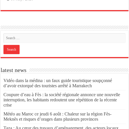
latest news
Vidéo dans la médina : un faux guide touristique soupçonné
d’avoir extorqué des touristes arrêté à Marrakech
Coupure d’eau à Fès : la société régionale annonce une nouvelle
interruption, les habitants redoutent une répétition de la récente
crise
Météo au Maroc ce jeudi 6 août : Chaleur sur la région Fès-
Meknès et risques d’orages dans plusieurs provinces
Taza : Au cœur des travaux d’aménagement, des acteurs locaux