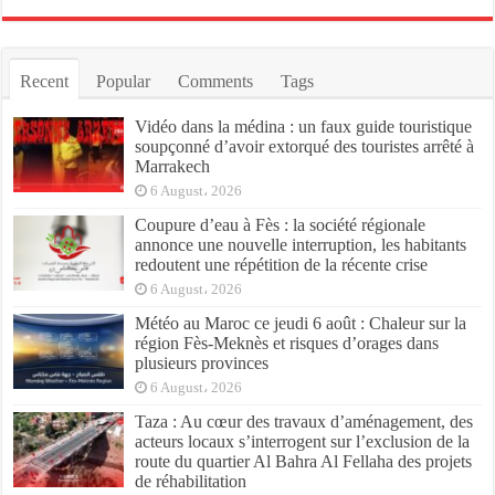
Recent
Popular
Comments
Tags
Vidéo dans la médina : un faux guide touristique
soupçonné d’avoir extorqué des touristes arrêté à
Marrakech
6 August، 2026
Coupure d’eau à Fès : la société régionale
annonce une nouvelle interruption, les habitants
redoutent une répétition de la récente crise
6 August، 2026
Météo au Maroc ce jeudi 6 août : Chaleur sur la
région Fès-Meknès et risques d’orages dans
plusieurs provinces
6 August، 2026
Taza : Au cœur des travaux d’aménagement, des
acteurs locaux s’interrogent sur l’exclusion de la
route du quartier Al Bahra Al Fellaha des projets
de réhabilitation