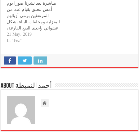
مباشرة بعد نشرنا صورا يوم
أمس تتعلق بقيام عدد من
المرتفقين برمي أزبالهم
المنزلية ومخلفات البناء بشكل
عشوائي بإحدى البقع الفارغة،
على مستوى تجزئة بلعباس
21 May، 2019
حي أنس3، دائرة عين اعمير
In "Fez"
مقاطعة سايس، بادرت
مجموعة "أوزون"، المفوض
لها تدبير قطاع النظافة بفاس،
بإرسال آلية ثقيلة عبارة عن
جرافة، و شاحنة من…
About أحمد النميطة