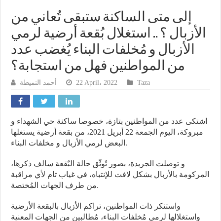
إلى متى الساكنة ستبقى تُعاني من
الأزبال ؟ .. استغلال بُقعة أرضية لرمي
الأزبال و مُخلفات البناء يُغضب عدد
من المواطنين فهل من استجابة؟
أحمد النميطة
22 April، 2022
Taza
اشتكى عدد من المواطنين بتازة، خصوصا ساكنة حي الشهداء و
مبروكة، اليوم الجمعة 22 أبريل 2021، من بقعة أرضية يستغلها
البعض لرمي الأزبال و مخلفات البناء.
و توصلت الجريدة، بصور تُوثّق حالة البٌقعة سالف ذكرها،
المركومة بالأزبال بشكل لافت للإنتباه، في غياب تام لأي مراقبة
من طرف الجهات المُختصة.
واستنكر ذات المواطنين، تراكم الأزبال بالبقعة الأرضية
واستغلالها لرمي مُخلفات البناء، مُطالبين من الجهات المعنية