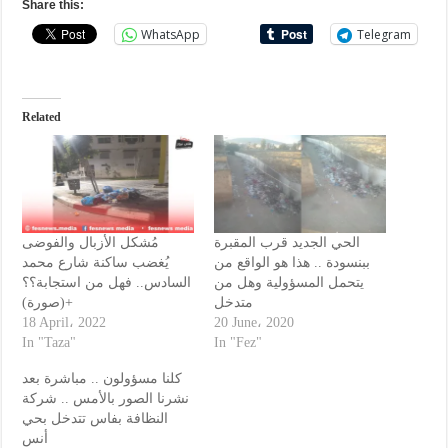
Share this:
WhatsApp
Telegram
Related
الحي الجديد قرب المقبرة
مُشكل الأزبال والفوضى
ببنسودة .. هذا هو الواقع من
يُغضب ساكنة شارع محمد
يتحمل المسؤولية وهل من
السادس.. فهل من استجابة؟؟
متدخل
+(صورة)
18 April، 2022
20 June، 2020
In "Taza"
In "Fez"
كلنا مسؤولون .. مباشرة بعد
نشرنا الصور بالأمس .. شركة
النظافة بفاس تتدخل بحي
أنس