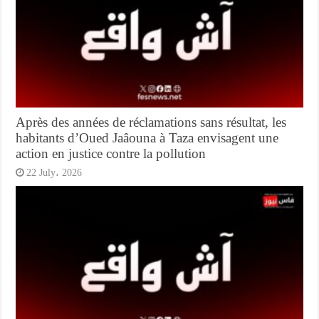
Après des années de réclamations sans résultat, les
habitants d’Oued Jaâouna à Taza envisagent une
action en justice contre la pollution
22 July، 2026