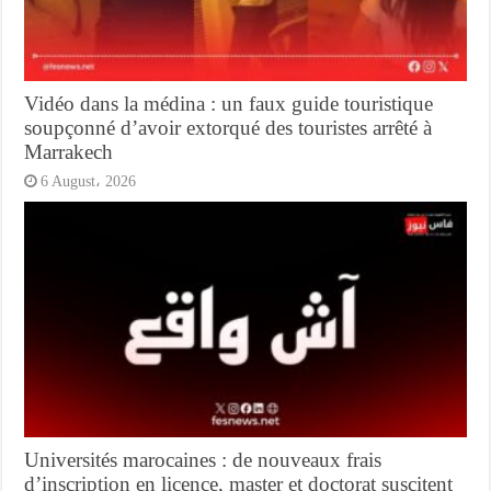
Vidéo dans la médina : un faux guide touristique
soupçonné d’avoir extorqué des touristes arrêté à
Marrakech
6 August، 2026
Universités marocaines : de nouveaux frais
d’inscription en licence, master et doctorat suscitent