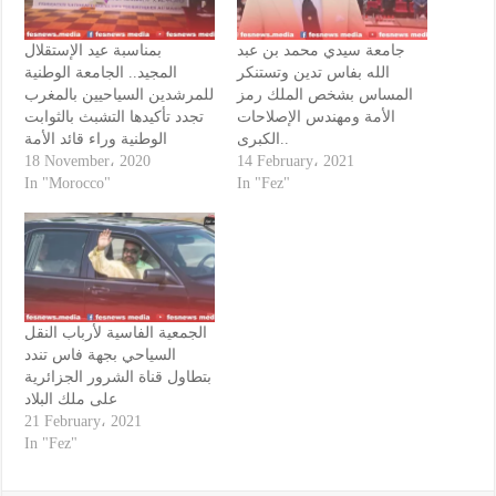
جامعة سيدي محمد بن عبد
بمناسبة عيد الإستقلال
الله بفاس تدين وتستنكر
المجيد.. الجامعة الوطنية
المساس بشخص الملك رمز
للمرشدين السياحيين بالمغرب
الأمة ومهندس الإصلاحات
تجدد تأكيدها التشبث بالثوابت
الكبرى..
الوطنية وراء قائد الأمة
18 November، 2020
14 February، 2021
In "Morocco"
In "Fez"
الجمعية الفاسية لأرباب النقل
السياحي بجهة فاس تندد
بتطاول قناة الشرور الجزائرية
على ملك البلاد
21 February، 2021
In "Fez"