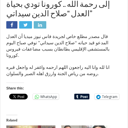
إلى رحمة الله .. كورونا تودي بحياة
العدل “صلاح الدين سيداتي”
قال مصدر مطلع خاص لجريدة فاس نيوز ميديا أن العدل
المدعو قيد حياته “صلاح الدين سيداتي” توفي صباح اليوم
بالمستشفى الإقليمي بطانطان بسبب مضاعفات فيروس
كورونا.
انا لله وانا اليه راجعون اللهم ارحمه واغفر له واجعل قبره
روضه من رياض الجنة وارزق اهله الصبر والسلوان.
Share this:
WhatsApp
Telegram
Related