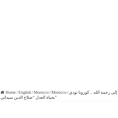
Home
/
English
/
Morocco
/
Morocco
/
إلى رحمة الله .. كورونا تودي
بحياة العدل “صلاح الدين سيداتي”