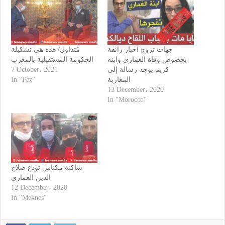
جهات تروج أخبار زائفة
مُتداول/ هذه هي تشكيلة
بخصوص وفاة الغماري وابنه
الحكومة المستقبلية بالمغرب
7 October، 2021
كريم يوجه رسالة إلى
In "Fez"
المغاربة
13 December، 2020
In "Morocco"
ساكنة مكناس تودع صلاح
الدين الغماري
12 December، 2020
In "Meknes"