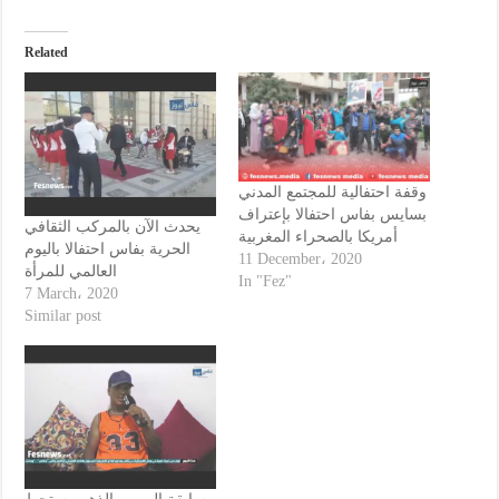
Related
وقفة احتفالية للمجتمع المدني
بسايس بفاس احتفالا بإعتراف
يحدث الآن بالمركب الثقافي
أمريكا بالصحراء المغربية
الحرية بفاس احتفالا باليوم
11 December، 2020
العالمي للمرأة
In "Fez"
7 March، 2020
Similar post