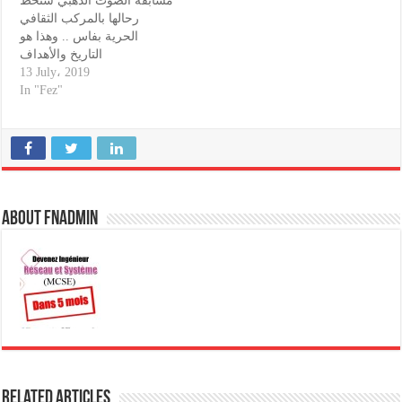
مسابقة الصوت الذهبي ستحط
رحالها بالمركب الثقافي
الحرية بفاس .. وهذا هو
التاريخ والأهداف
13 July، 2019
In "Fez"
About fnadmin
Related Articles