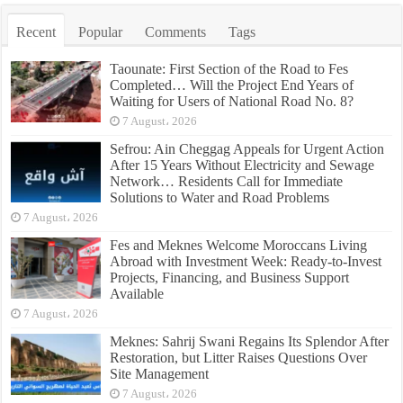
Recent
Popular
Comments
Tags
Taounate: First Section of the Road to Fes
Completed… Will the Project End Years of
Waiting for Users of National Road No. 8?
7 August، 2026
Sefrou: Ain Cheggag Appeals for Urgent Action
After 15 Years Without Electricity and Sewage
Network… Residents Call for Immediate
Solutions to Water and Road Problems
7 August، 2026
Fes and Meknes Welcome Moroccans Living
Abroad with Investment Week: Ready-to-Invest
Projects, Financing, and Business Support
Available
7 August، 2026
Meknes: Sahrij Swani Regains Its Splendor After
Restoration, but Litter Raises Questions Over
Site Management
7 August، 2026