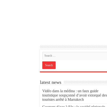
latest news
Vidéo dans la médina : un faux guide
touristique soupçonné d’avoir extorqué des
touristes arrêté à Marrakech
Coupure d’eau à Fès : la société régionale