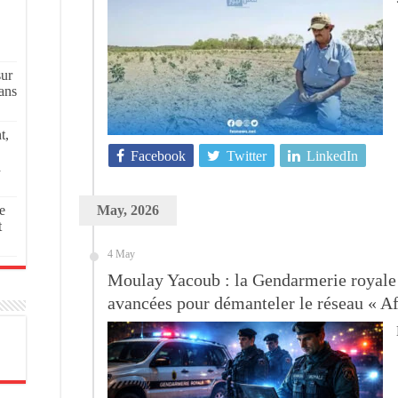
sur
ans
t,
Facebook
Twitter
LinkedIn
a
e
May, 2026
t
4 May
Moulay Yacoub : la Gendarmerie royale u
avancées pour démanteler le réseau « A