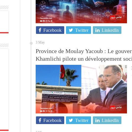
Facebook
Twitter
LinkedIn
3 May
Province de Moulay Yacoub : Le gouve
Khamlichi pilote un développement soci
Facebook
Twitter
LinkedIn