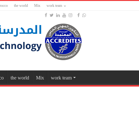
rocco
the world
Mix
work team
co
the world
Mix
work team