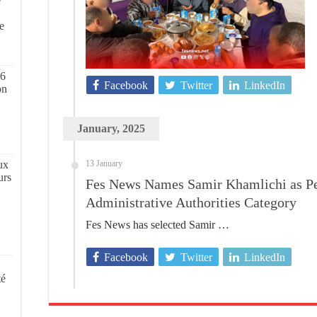
e
,
e
 6
Facebook
Twitter
LinkedIn
on
January, 2025
ux
13 January
urs
Fes News Names Samir Khamlichi as Pers
Administrative Authorities Category
Fes News has selected Samir …
Facebook
Twitter
LinkedIn
té