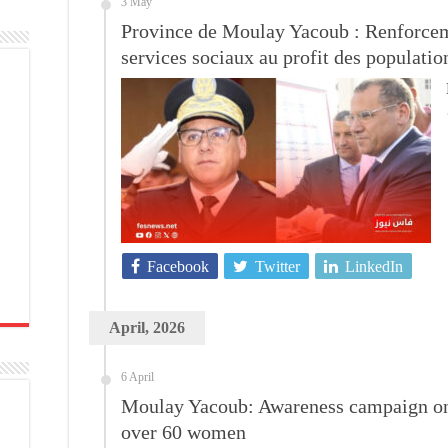
3 May
Province de Moulay Yacoub : Renforceme
services sociaux au profit des populatio
Facebook
Twitter
LinkedIn
April, 2026
6 April
Moulay Yacoub: Awareness campaign on 
over 60 women