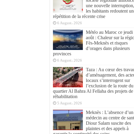
société régionale annonc
une nouvelle interruption
les habitants redoutent un
répétition de la récente crise
6 August، 2026
Météo au Maroc ce jeudi
août : Chaleur sur la régi
Fès-Meknès et risques
d’orages dans plusieurs
provinces
6 August، 2026
Taza : Au cœur des trava
d’aménagement, des acte
locaux s’interrogent sur
l’exclusion de la route du
quartier Al Bahra Al Fellaha des projets de
réhabilitation
5 August، 2026
Meknès : L’absence d’un
médecin au centre de san
Diour Salam suscite des
plaintes et des appels à
garantir la continuité des soins