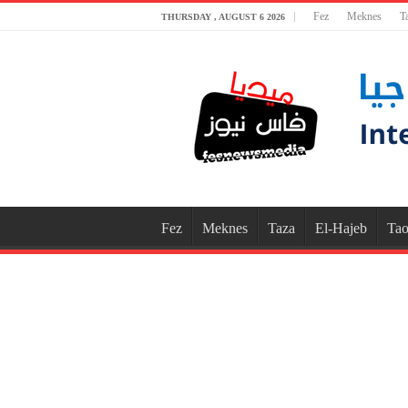
Fez
Meknes
T
THURSDAY , AUGUST 6 2026
Fez
Meknes
Taza
El-Hajeb
Tao