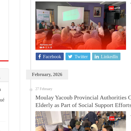
Facebook
Twitter
LinkedIn
February, 2026
s
n
27 February
Moulay Yacoub Provincial Authorities O
qué
Elderly as Part of Social Support Effort