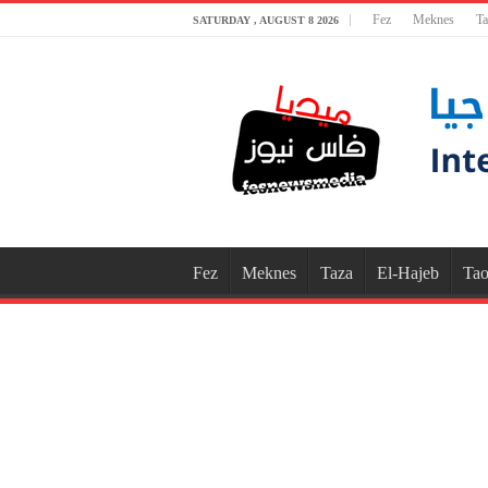
Fez
Meknes
Ta
SATURDAY , AUGUST 8 2026
Fez
Meknes
Taza
El-Hajeb
Tao