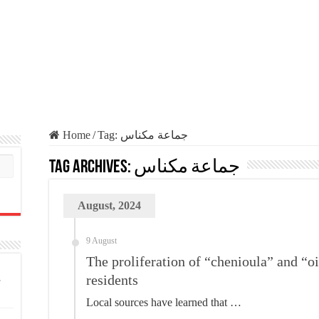
Home
/
Tag:
جماعة مكناس
Tag Archives:
جماعة مكناس
August, 2024
9 August
The proliferation of “chenioula” and “o
residents
Local sources have learned that …