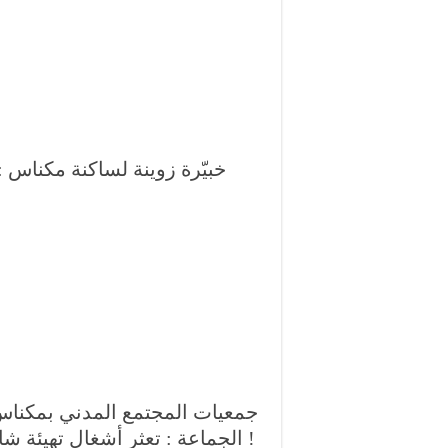
خبيّرة زوينة لساكنة مكناس :
جمعيات المجتمع المدني بمكنا
الجماعة : تعثر أشغال تهيئة شارع فريد الأنصاري بسبب احتلال الرصيف !