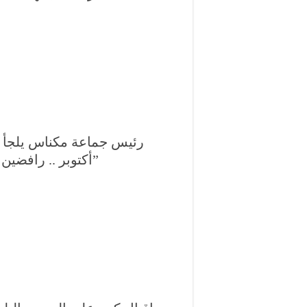
رئيس جماعة مكناس يلجأ ل
أكتوبر .. رافضين لما وصفوه بــ”التسيير الإداري العشوائي”