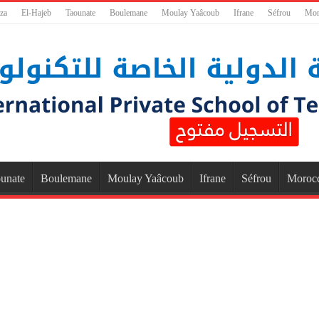
za
El-Hajeb
Taounate
Boulemane
Moulay Yaâcoub
Ifrane
Séfrou
Mor
unate
Boulemane
Moulay Yaâcoub
Ifrane
Séfrou
Moroc