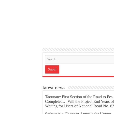
latest news
Taounate: First Section of the Road to Fes
Completed… Will the Project End Years of
Waiting for Users of National Road No. 8?
Sefrou: Ain Cheggag Appeals for Urgent