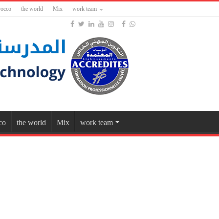
occo
the world
Mix
work team
co
the world
Mix
work team