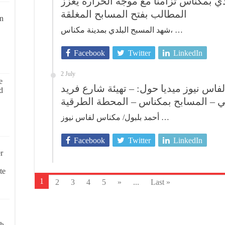
ي بمكناس تزامنًا مع موجة الحرارة يعزز
المطالب بفتح المسابح المغلقة
on
شهد المسبح البلدي بمدينة مكناس، …
Facebook
Twitter
LinkedIn
2 July
e
س نيوز ميديا حول: – تهيئة شارع فريد
d
ي – المسابح بمكناس – المحطة الطرقية
أحمد بلبول/ مكناس لفاس نيوز …
Facebook
Twitter
LinkedIn
r
te
1
2
3
4
5
»
...
Last »
ch