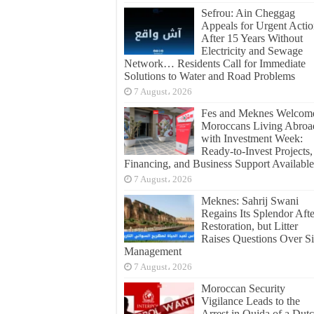
Sefrou: Ain Cheggag
Appeals for Urgent Acti
After 15 Years Without
Electricity and Sewage
Network… Residents Call for Immediate
Solutions to Water and Road Problems
7 August، 2026
Fes and Meknes Welcom
Moroccans Living Abroa
with Investment Week:
Ready-to-Invest Projects,
Financing, and Business Support Available
7 August، 2026
Meknes: Sahrij Swani
Regains Its Splendor Afte
Restoration, but Litter
Raises Questions Over Si
Management
7 August، 2026
Moroccan Security
Vigilance Leads to the
Arrest in Oujda of a Dut