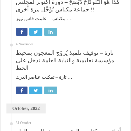
هَذَا هُوَ البْلُوكَاجْ دْبَصَحْ – دورة أكتوبر لمجلس
جماعة مكناس تُؤَجَّل مرة أخرى !!
مكناس – علمت فاس نيوز …
4 November
تازة – توقيف تلميذ يُروّج المعجون بمحيط
مؤسسة تعليمية والنيابة العامة تدخل على
الخط
تازة – تمكنت عناصر الدرك …
October, 2022
31 October