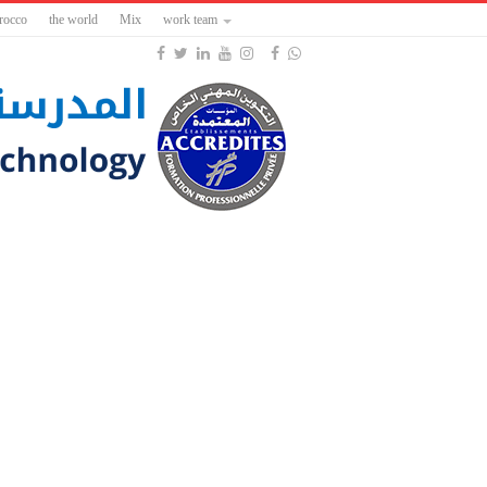
rocco
the world
Mix
work team