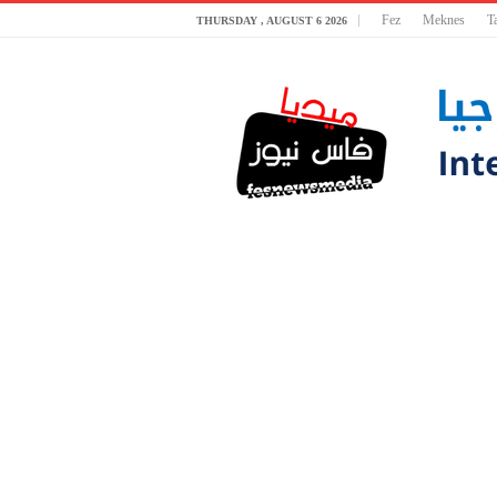
Fez
Meknes
T
THURSDAY , AUGUST 6 2026