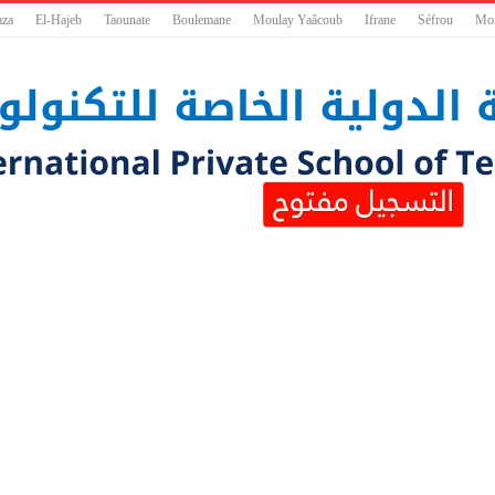
aza
El-Hajeb
Taounate
Boulemane
Moulay Yaâcoub
Ifrane
Séfrou
Mo