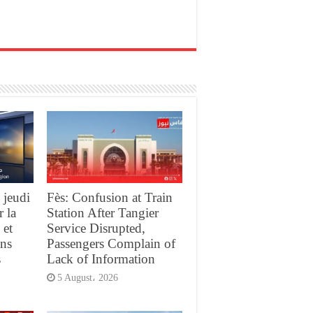
 jeudi
Fès: Confusion at Train
r la
Station After Tangier
 et
Service Disrupted,
ans
Passengers Complain of
s
Lack of Information
5 August، 2026