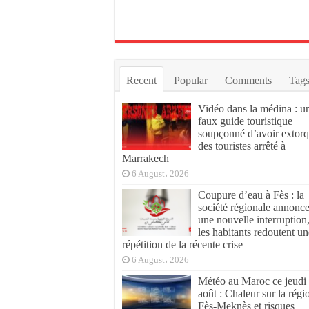
Recent
Popular
Comments
Tag
Vidéo dans la médina : u
faux guide touristique
soupçonné d’avoir extor
des touristes arrêté à
Marrakech
6 August، 2026
Coupure d’eau à Fès : la
société régionale annonc
une nouvelle interruption
les habitants redoutent un
répétition de la récente crise
6 August، 2026
Météo au Maroc ce jeudi
août : Chaleur sur la régi
Fès-Meknès et risques