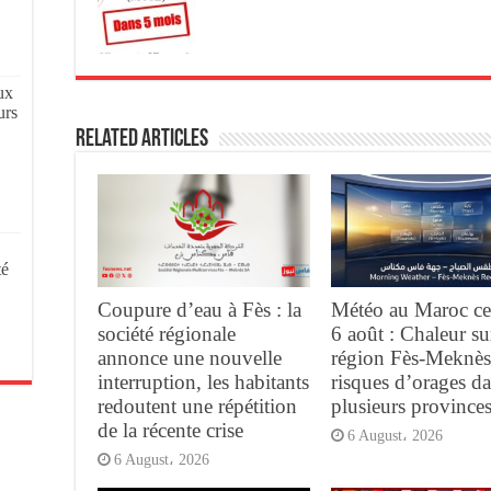
ux
urs
Related Articles
té
Coupure d’eau à Fès : la
Météo au Maroc ce
société régionale
6 août : Chaleur su
annonce une nouvelle
région Fès-Meknès
interruption, les habitants
risques d’orages d
redoutent une répétition
plusieurs province
de la récente crise
6 August، 2026
6 August، 2026