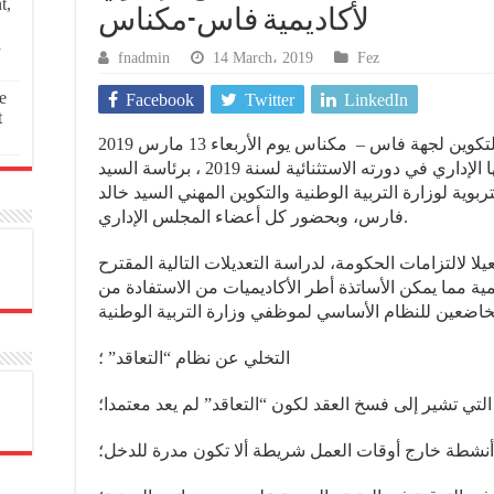
t,
لأكاديمية فاس-مكناس
a
fnadmin
14 March، 2019
Fez
e
Facebook
Twitter
LinkedIn
t
عقدت الأكاديمية الجهوية للتربية والتكوين لجهة فاس – مكناس يوم الأربعاء 13 مارس 2019
بالثانوية التأهيلية القرويين مجلسها الإداري في دورته الاستثنائية لسنة 2019 ، برئاسة السيد
وية لوزارة التربية الوطنية والتكوين المهني السيد خالد
فارس، وبحضور كل أعضاء المجلس الإداري.
يلا لالتزامات الحكومة، لدراسة التعديلات التالية المقترح
مية مما يمكن الأساتذة أطر الأكاديميات من الاستفادة من
التخلي عن نظام “التعاقد” ؛
لتي تشير إلى فسخ العقد لكون “التعاقد” لم يعد معتمدا؛
 أنشطة خارج أوقات العمل شريطة ألا تكون مدرة للدخل؛