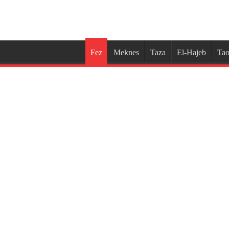
Fez
Meknes
Taza
El-Hajeb
Tao