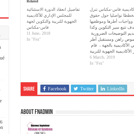
Related
كاديمية فاس-مكناس تنزل
تفاصيل انعقاد الدورة الاستثنائية
ططا تواصليا حول حقوق
للمجلس الإداري للأكاديمية
وواجبات أطرها وموظفيها
الجهوية للتربية والتكوين لجهة
دف تتبع سير التكوين وكذا
فاس-مكناس
11 June، 2018
ديم التوضيحات الضرورية
s
In "Fez"
وص راهن ومستقبل أطر
الأكاديمية بالجهة ، قام
n
الأكاديمية الجهوية للتربية
ن لجهة فاس مكناس أمس
6 March، 2019
qué
ة رئيس مصلحة التواصل
In "Fez"
شغال المجلس الإداري يوم
الثلاثاء 5 فبراير 2019 بزيارة
دية للمركز الجهوي لمهن
بية والتكوين بفاس وخلال
Facebook
Twitter
LinkedIn
Share
e
هذه الزيارة …
,
e
About fnadmin
 6
on