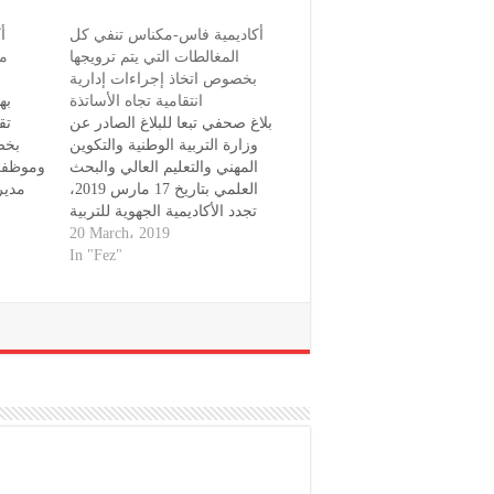
أكاديمية فاس-مكناس تنفي كل
أ
المغالطات التي يتم ترويجها
مخ
بخصوص اتخاذ إجراءات إدارية
انتقامية تجاه الأساتذة
به
بلاغ صحفي تبعا للبلاغ الصادر عن
تق
وزارة التربية الوطنية والتكوين
بخص
المهني والتعليم العالي والبحث
وموظفي 
العلمي بتاريخ 17 مارس 2019،
مدير 
تجدد الأكاديمية الجهوية للتربية
والتكوي
رفق
والتكوين لجهة فاس مكناس
20 March، 2019
وتتبع أ
تأكيدها على أن الحكومة عملت
In "Fez"
على إدخال جميع التعديلات
اللازمة على النظام الأساسي
تفق
الخاص بالأساتذة أطر الأكاديميات
التر
الجهوية للتربية والتكوين وبالتالي
فإن هؤلاء…