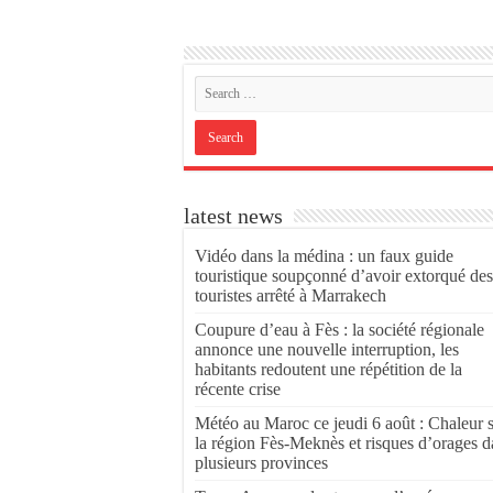
latest news
Vidéo dans la médina : un faux guide
touristique soupçonné d’avoir extorqué des
touristes arrêté à Marrakech
Coupure d’eau à Fès : la société régionale
annonce une nouvelle interruption, les
habitants redoutent une répétition de la
récente crise
Météo au Maroc ce jeudi 6 août : Chaleur 
la région Fès-Meknès et risques d’orages d
plusieurs provinces