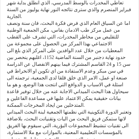
تعاطي المخدرات بالوسط المدرسي، الذي انطلق بداية شهر
فبراير المنصرم والذي سترى نتائجه النور نهاية يوليوز من السنة
الجارية.
اما عن السياق العام الذي فرض فكرة البحث، فان سنة ونصف
من عمل مركز طب الادمان بفاس، مكن الجمعية الوطنية
للتقليص من مخاطر المخدرات، التي تشرف على القطب
الاجتماعي بهذا المركز من الحصول على مجموعة من
المعطيات من خلال عدد الوافدين على المركز الذي بلغ الى
حدود نهاية دجنبر من السنة الماضية 1152، اغلبهم ينحصر بين
سن 15 و 24 القاسم المشترك فيما بينهم الانفصال عن الدراسة
في سن مبكر وعدم الاستفادة من اي تكوين او الانخراط في
صنعة او عمل، الامر الذي خلق قلقا لدى الجمعية، ترجمته الى
اسئلة في الاسباب و الدوافع التي انتجت هذا الوضع، و هو ما
سيحاول هذا البحث الميداني الاجابة عنه من خلال توفير قاعدة
بيانات حقيقية يمكن الاعتماد عليها في مساعدة الفاعلين و
المتدخلين من ايجاد المخرجات الممكنة.
وتعتبر الدورة التكوينية التي نظمتها الجمعية لبنة البحث الميداني
لانها ستمكن فريق البحث من اليات وتقنياتت البحث، بلاضافة
الى تقنيات تنشيط المجموعات البؤرية، التي سيقوم بها الفريق
بالمؤسسات التعليمية المعنية، بالموازات مع ملا الاستمارة،