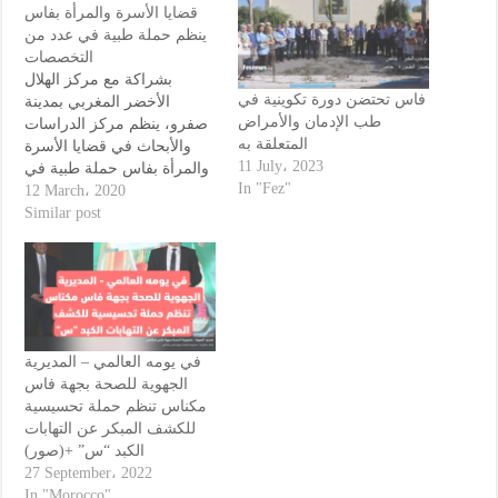
قضايا الأسرة والمرأة بفاس
ينظم حملة طبية في عدد من
التخصصات
بشراكة مع مركز الهلال
فاس تحتضن دورة تكوينية في
الأخضر المغربي بمدينة
طب الإدمان والأمراض
صفرو، ينظم مركز الدراسات
المتعلقة به
والأبحاث في قضايا الأسرة
11 July، 2023
والمرأة بفاس حملة طبية في
In "Fez"
عدد من التخصصات، نجملها
12 March، 2020
في ما يلي : الطب العام طب
Similar post
القلب والشرايين طب النساء
طب المسالك البولية التحاليل
الطبية السكر والضغط الدموي
أمراض الكلي سيستفيد
المهتمون بالأمر من خدمات…
في يومه العالمي – المديرية
الجهوية للصحة بجهة فاس
مكناس تنظم حملة تحسيسية
للكشف المبكر عن التهابات
الكبد “س” +(صور)
27 September، 2022
In "Morocco"