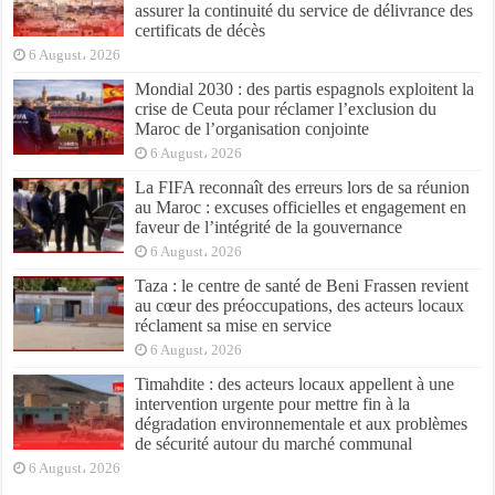
assurer la continuité du service de délivrance des
certificats de décès
6 August، 2026
Mondial 2030 : des partis espagnols exploitent la
crise de Ceuta pour réclamer l’exclusion du
Maroc de l’organisation conjointe
6 August، 2026
La FIFA reconnaît des erreurs lors de sa réunion
au Maroc : excuses officielles et engagement en
faveur de l’intégrité de la gouvernance
6 August، 2026
Taza : le centre de santé de Beni Frassen revient
au cœur des préoccupations, des acteurs locaux
réclament sa mise en service
6 August، 2026
Timahdite : des acteurs locaux appellent à une
intervention urgente pour mettre fin à la
dégradation environnementale et aux problèmes
de sécurité autour du marché communal
6 August، 2026