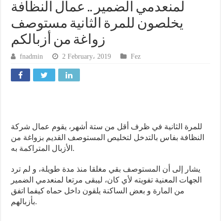
لمنعدمي الضمير .. عمال النظافة
يخلصون للمرة الثانية مستوصف
زواغة من أزبالكم
fnadmin
2 February، 2019
Fez
للمرة الثانية في ظرف أقل من ستة أشهر، يقوم عمال شركة
النظافة بفاس بالتدخل لتخليص المستوصف القديم بزواغة من
الأزبال المتراكمة به.
يشار إلى أن المستوصف بقي مغلقا منذ مدة طويلة، و لم ترد
الجهات المعنية تفويته لأي كان، ليبقى مرتعا لمنعدمي الضمير
من المارة و بعض الساكنة يلقون داخل حماه كيفما اتفق
بأزبالهم.