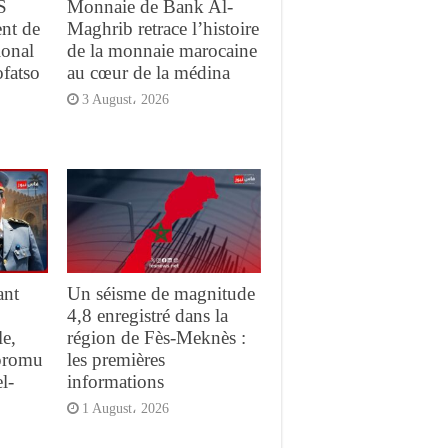
S
Monnaie de Bank Al-
ent de
Maghrib retrace l’histoire
ional
de la monnaie marocaine
ofatso
au cœur de la médina
3 August، 2026
ant
Un séisme de magnitude
4,8 enregistré dans la
e,
région de Fès-Meknès :
promu
les premières
l-
informations
1 August، 2026