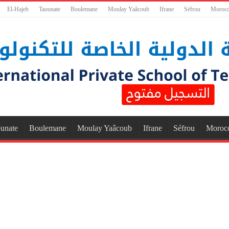
El-Hajeb
Taounate
Boulemane
Moulay Yaâcoub
Ifrane
Séfrou
Moroc
unate
Boulemane
Moulay Yaâcoub
Ifrane
Séfrou
Moroc