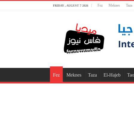
Fez
Meknes
Taza
FRIDAY , AUGUST 7 2026
Fez
Meknes
Taza
El-Hajeb
Tao