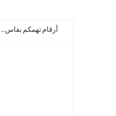
أرقام تهمكم بفاس .. مد)