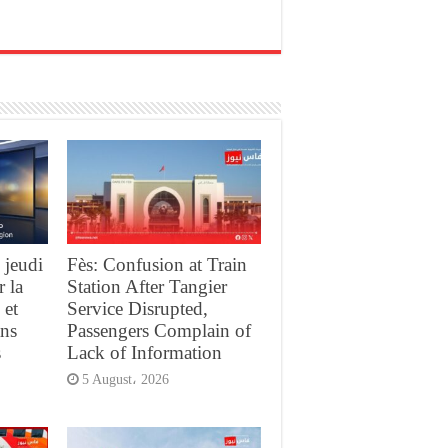
 jeudi
Fès: Confusion at Train
r la
Station After Tangier
 et
Service Disrupted,
ans
Passengers Complain of
s
Lack of Information
5 August، 2026