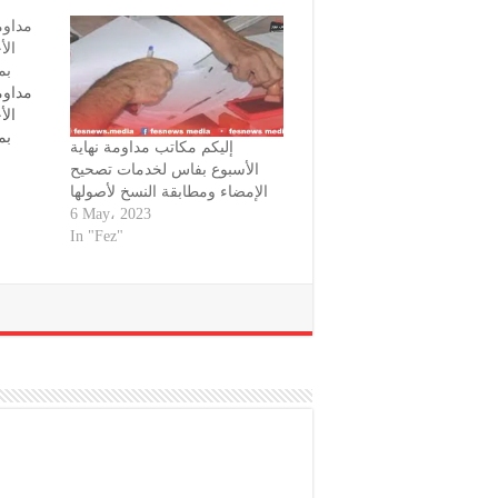
مداو/
بم
مداو/
بم
إليكم مكاتب مداومة نهاية
الأسبوع بفاس لخدمات تصحيح
الإمضاء ومطابقة النسخ لأصولها
6 May، 2023
In "Fez"