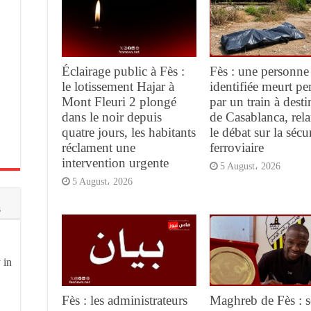
Éclairage public à Fès :
Fès : une personne
le lotissement Hajar à
identifiée meurt pe
Mont Fleuri 2 plongé
par un train à desti
dans le noir depuis
de Casablanca, rel
quatre jours, les habitants
le débat sur la sécur
réclament une
ferroviaire
intervention urgente
5 August، 2026
5 August، 2026
s
 in
Fès : les administrateurs
Maghreb de Fès : s