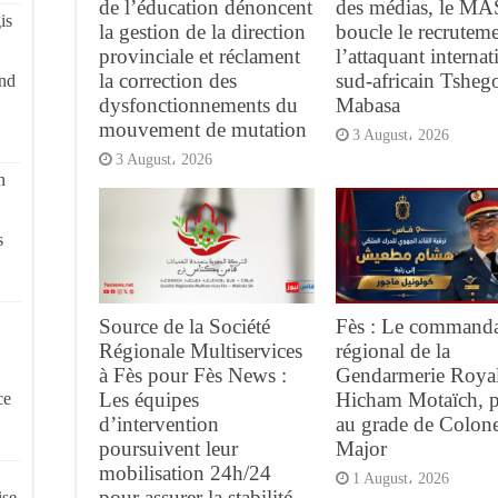
de l’éducation dénoncent
des médias, le MA
is
la gestion de la direction
boucle le recrutem
provinciale et réclament
l’attaquant internat
la correction des
sud-africain Tsheg
and
dysfonctionnements du
Mabasa
mouvement de mutation
3 August، 2026
3 August، 2026
n
s
Source de la Société
Fès : Le command
Régionale Multiservices
régional de la
à Fès pour Fès News :
Gendarmerie Royal
Les équipes
Hicham Motaïch, 
ce
d’intervention
au grade de Colone
poursuivent leur
Major
mobilisation 24h/24
1 August، 2026
pour assurer la stabilité
ise