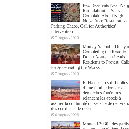
Fes: Residents Near Narg
Roundabout in Saiss
Complain About Night
Noise from Restaurants 
Parking Chaos, Call for Authorities’
Intervention
7 August، 2026
Moulay Yacoub.. Delay i
Completing the Road to
Douar Aounanat Leads
Residents to Protest, Call
for Accelerating the Works
7 August، 2026
El Hajeb : Les difficultés
d’une famille lors des
démarches funéraires
relancent les appels à
assurer la continuité du service de délivran
des certificats de décès
6 August، 2026
Mondial 2030 : des partis
espagnols exploitent la cr