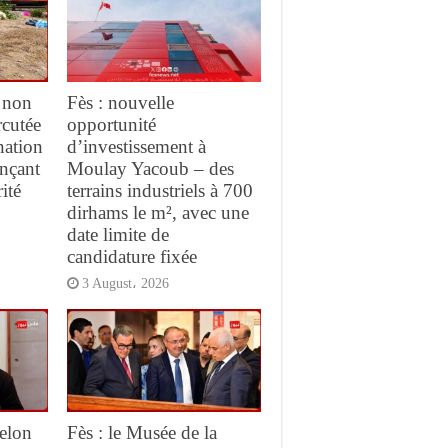
 non
Fès : nouvelle
rcutée
opportunité
nation
d’investissement à
ançant
Moulay Yacoub – des
ité
terrains industriels à 700
dirhams le m², avec une
date limite de
candidature fixée
3 August، 2026
elon
Fès : le Musée de la