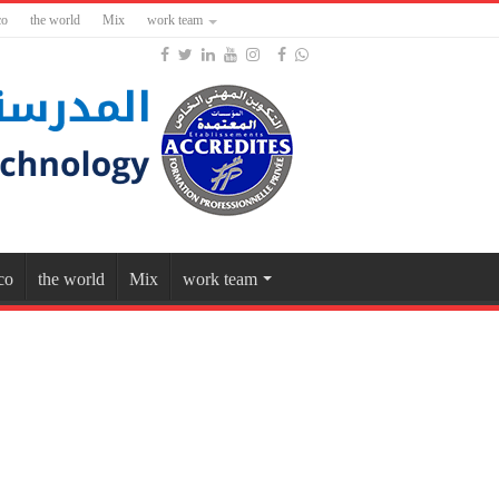
co
the world
Mix
work team
co
the world
Mix
work team