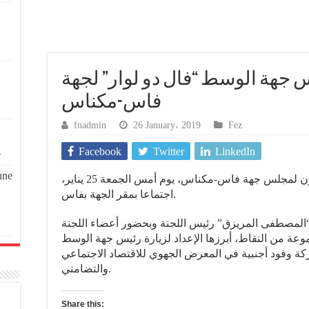
س جهة الوسط “فال دو لوار” لجهة
فاس-مكناس
fnadmin
26 January، 2019
Fez
Facebook
Twitter
LinkedIn
e
une
عقدت لجنة العلاقات الخارجية والتعاون لمجلس جهة فاس-مكناس، يوم أمس الجمعة 25 يناير،
اجتماعا بمقر الجهة بفاس.
المصطفى المريزق” رئيس اللجنة وبحضور أعضاء اللجنة
ة من النقاط، أبرزها الإعداد لزيارة رئيس جهة الوسط
ركة وفود أجنبية في المعرض الجهوي للاقتصاد الاجتماعي
والتضامني.
Share this: