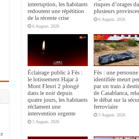
interruption, les habitants
risques d’orages d
redoutent une répétition
plusieurs province
de la récente crise
6 August، 2026
6 August، 2026
Éclairage public à Fès :
Fès : une personne
le lotissement Hajar à
identifiée meurt pe
Mont Fleuri 2 plongé
par un train à desti
dans le noir depuis
de Casablanca, rel
s
quatre jours, les habitants
le débat sur la sécur
réclament une
ferroviaire
intervention urgente
5 August، 2026
5 August، 2026
ce