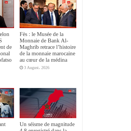
elon
Fès : le Musée de la
S
Monnaie de Bank Al-
ent de
Maghrib retrace l’histoire
ional
de la monnaie marocaine
ofatso
au cœur de la médina
3 August، 2026
ant
Un séisme de magnitude
4,8 enregistré dans la