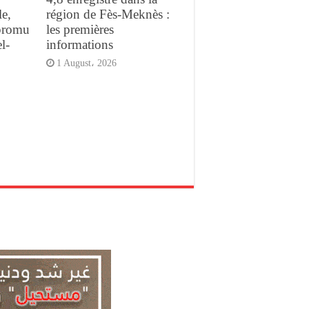
e,
région de Fès-Meknès :
promu
les premières
l-
informations
1 August، 2026