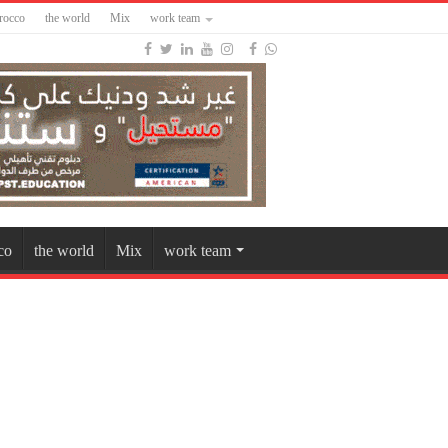
rocco
the world
Mix
work team
co
the world
Mix
work team