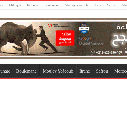
aza
El-Hajeb
Taounate
Boulemane
Moulay Yaâcoub
Ifrane
Séfrou
Mo
unate
Boulemane
Moulay Yaâcoub
Ifrane
Séfrou
Moroc