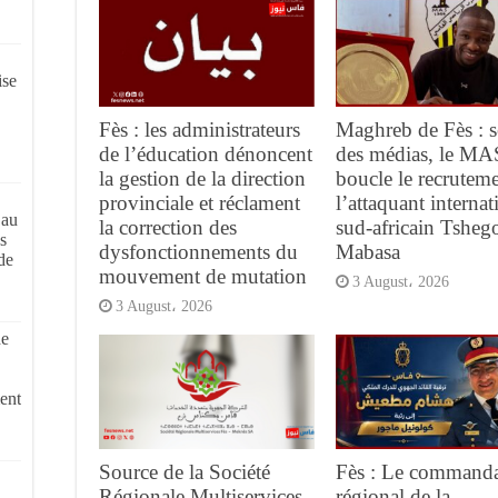
ise
Fès : les administrateurs
Maghreb de Fès : s
de l’éducation dénoncent
des médias, le MA
la gestion de la direction
boucle le recrutem
provinciale et réclament
l’attaquant internat
 au
la correction des
sud-africain Tsheg
s
dysfonctionnements du
Mabasa
de
mouvement de mutation
3 August، 2026
3 August، 2026
de
ent
Source de la Société
Fès : Le command
Régionale Multiservices
régional de la