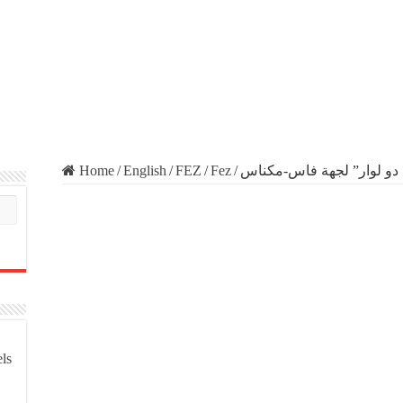
Home
/
English
/
FEZ
/
Fez
/
 دو لوار” لجهة فاس-مكناس
els