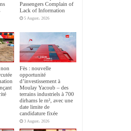
ans
Passengers Complain of
s
Lack of Information
5 August، 2026
 non
Fès : nouvelle
rcutée
opportunité
nation
d’investissement à
ançant
Moulay Yacoub – des
ité
terrains industriels à 700
dirhams le m², avec une
date limite de
candidature fixée
3 August، 2026