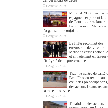
des certificats de décès
6 August، 2026
Mondial 2030 : des partis
espagnols exploitent la cr
de Ceuta pour réclamer
l’exclusion du Maroc de
l’organisation conjointe
6 August، 2026
La FIFA reconnaît des
erreurs lors de sa réunion
Maroc : excuses officielle
et engagement en faveur 
l’intégrité de la gouvernance
6 August، 2026
Taza : le centre de santé 
Beni Frassen revient au
cœur des préoccupations,
des acteurs locaux réclam
sa mise en service
6 August، 2026
Timahdite : des acteurs
locaux appellent à une