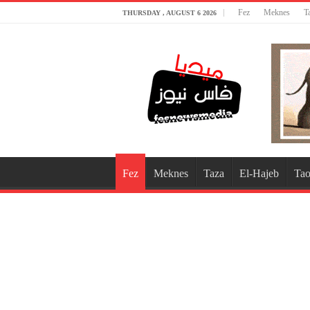
Fez
Meknes
T
THURSDAY , AUGUST 6 2026
Fez
Meknes
Taza
El-Hajeb
Tao