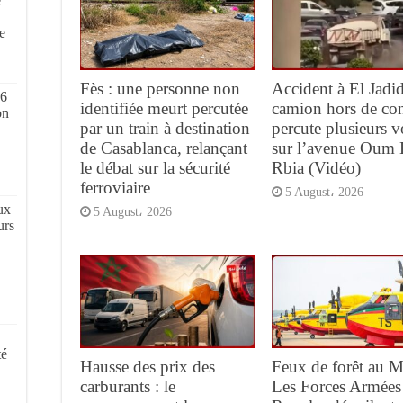
e
,
e
Fès : une personne non
Accident à El Jadid
 6
identifiée meurt percutée
camion hors de con
on
par un train à destination
percute plusieurs v
de Casablanca, relançant
sur l’avenue Oum 
le débat sur la sécurité
Rbia (Vidéo)
ferroviaire
5 August، 2026
ux
5 August، 2026
urs
té
Hausse des prix des
Feux de forêt au M
carburants : le
Les Forces Armées