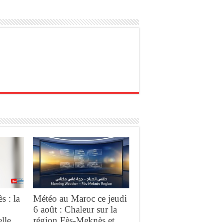
s : la
Météo au Maroc ce jeudi
6 août : Chaleur sur la
lle
région Fès-Meknès et