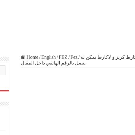
Home
/
English
/
FEZ
/
Fez
/
ارط كريز و لاكارط يمكن له
يتصل بالرقم الهاتفي داخل المقال