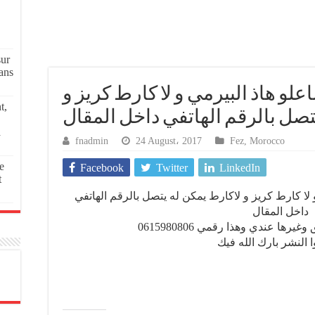
sur
ans
و هاذ البيرمي و لا كارط كريز و
t,
تصل بالرقم الهاتفي داخل المقال
a
fnadmin
24 August، 2017
Fez
,
Morocco
e
Facebook
Twitter
LinkedIn
t
لا كارط كريز و لاكارط يمكن له يتصل بالرقم الهاتفي
داخل المقال
يرها عندي وهذا رقمي 0615980806
 النشر بارك الله فيك