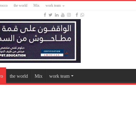
rocco
the world
Mix
work team
co
the world
Mix
work team