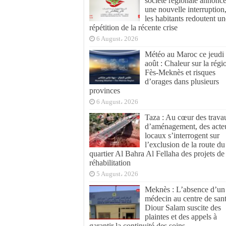
société régionale annonc
une nouvelle interruption
les habitants redoutent un
répétition de la récente crise
6 August، 2026
Météo au Maroc ce jeudi
août : Chaleur sur la régi
Fès-Meknès et risques
d’orages dans plusieurs
provinces
6 August، 2026
Taza : Au cœur des trava
d’aménagement, des acte
locaux s’interrogent sur
l’exclusion de la route du
quartier Al Bahra Al Fellaha des projets de
réhabilitation
5 August، 2026
Meknès : L’absence d’un
médecin au centre de san
Diour Salam suscite des
plaintes et des appels à
garantir la continuité des soins