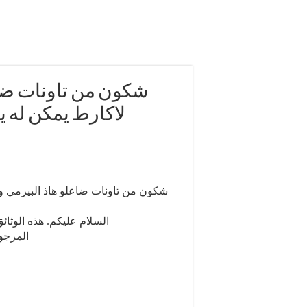
شكون من تاونات ضاعل
لاكارط يمكن له ي
شكون من تاونات ضاعلو هاذ البيرمي و 
السلام عليكم. هذه الوثائق وغ
المرجوا