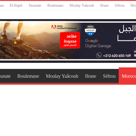
aza
El-Hajeb
Taounate
Boulemane
Moulay Yaâcoub
Ifrane
Séfrou
Mo
unate
Boulemane
Moulay Yaâcoub
Ifrane
Séfrou
Moroc