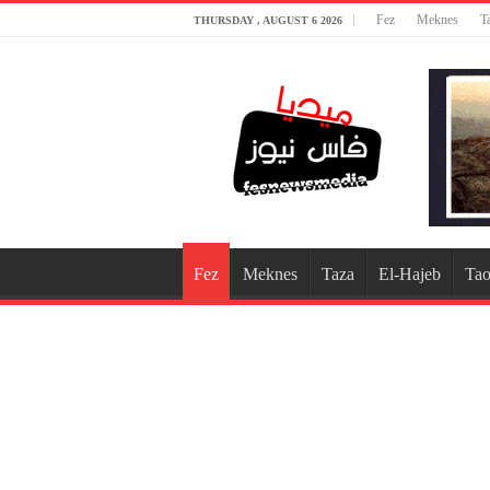
Fez
Meknes
T
THURSDAY , AUGUST 6 2026
Fez
Meknes
Taza
El-Hajeb
Tao