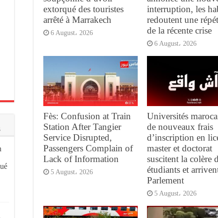
extorqué des touristes
interruption, les ha
arrêté à Marrakech
redoutent une répét
de la récente crise
6 August، 2026
6 August، 2026
Fès: Confusion at Train
Universités maroca
Station After Tangier
de nouveaux frais
s
Service Disrupted,
d’inscription en lic
Passengers Complain of
master et doctorat
n
Lack of Information
suscitent la colère 
qué
étudiants et arriven
5 August، 2026
Parlement
5 August، 2026