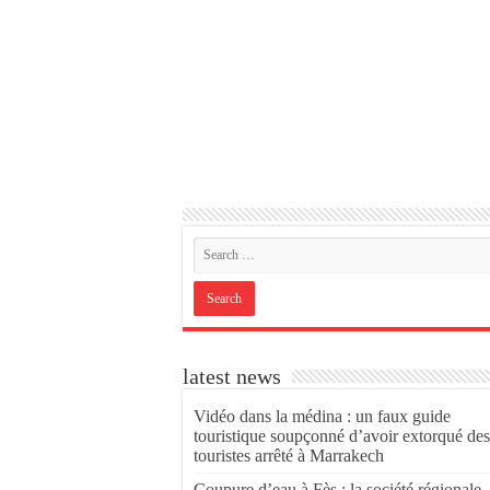
latest news
Vidéo dans la médina : un faux guide
touristique soupçonné d’avoir extorqué des
touristes arrêté à Marrakech
Coupure d’eau à Fès : la société régionale