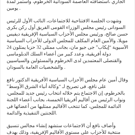
الجاري ،استضافته العاصمة السودانية الخرطوم، واستمر لمدة
يومين .
وشهدت الجلسة الافتتاحية للاجتماعات، النائب الأول للرئيس
السودانى رئيس مجلس الوزراء القومى الفريق أول ركن بكرى
حسن صالح، ورئيس مجلس الأحزاب السياسية الإفريقية ديفيس
مويلا، والأمين العام المكلف للمجلس الدولى للأحزاب السياسية
الآسيوية “إيكاب” جى جيو مان، بجانب ممثلى 32 حزبا يمثلون 24
دولة أفريقية، وعدد كبير من أعضاء السلك الدبلوماسى
والقنصلى المعتمدين لدى الخرطوم والمسئولين والسياسيين
والشخصيات العامة بالسودان .
وقال أمين عام مجلس الأحزاب السياسية الأفريقية الدكتور نافع
على نافع، فى تصريح لـ “وكالة أنباء الشرق الأوسط”
بالخرطوم، إن الاجتماع يتم خلاله انتخاب رئيس جديد للمجلس،
ونواب الرئيس من أقاليم أفريقيا الخمسة، بجانب أعضاء اللجنة
الدائمة للمجلس، كما تنتخب الأقاليم ممثليها من أعضائها فى
اللجنتين التنفيذية والدائمة.
وأضاف نافع أن الاجتماعات ستشهد إنشاء مجالس تنسيق
منتخبة للأحزاب على مستوى الأقاليم الإفريقية، وذلك بهدف