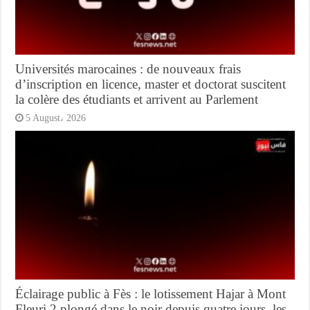
Universités marocaines : de nouveaux frais
d’inscription en licence, master et doctorat suscitent
la colère des étudiants et arrivent au Parlement
5 August، 2026
Éclairage public à Fès : le lotissement Hajar à Mont
Fleuri 2 plongé dans le noir depuis quatre jours, les