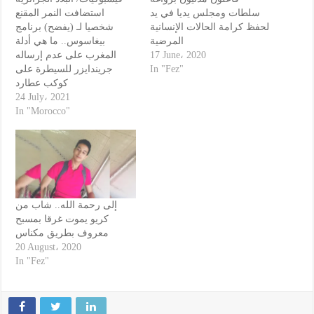
سلطات ومجلس يديا في يد
استضافت النمر المقنع
لحفظ كرامة الحالات الإنسانية
شخصيا لـ (يفضح) برنامج
المرضية
بيغاسوس.. ما هي أدلة
المغرب على عدم إرساله
17 June، 2020
جريندايزر للسيطرة على
In "Fez"
كوكب عطارد
24 July، 2021
In "Morocco"
إلى رحمة الله.. شاب من
كريو يموت غرقا بمسبح
معروف بطريق مكناس
20 August، 2020
In "Fez"