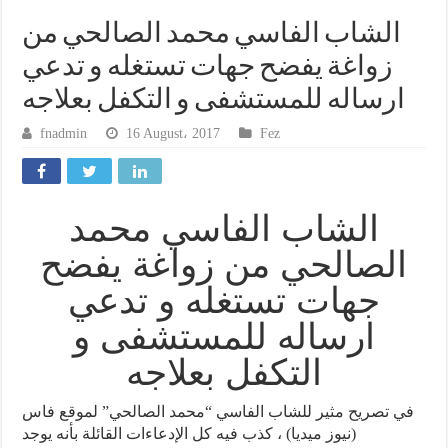
الشاب الفاسي محمد الصالحي من
زواغة يفضح جهات تستغله و تدعي
ارساله للمستشفى و التكفل بعلاجه
fnadmin
16 August، 2017
Fez
الشاب الفاسي محمد
الصالحي من زواغة يفضح
جهات تستغله و تدعي
ارساله للمستشفى و
التكفل بعلاجه
في تصريح مثير للشاب الفاسي “محمد الصالحي” لموقع فاس
(نيوز ميديا) ، كذب فيه كل الإدعاءات القائلة بأنه يوجد