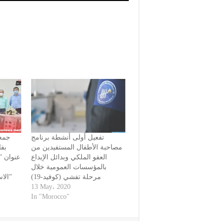
تفعيل أولى أنشطة برنامج
جمعي
مصاحبة الأطفال المستفيدين من
بف
العفو الملكي وبدائل الإيداع
عنوان :
بالمؤسسات العمومية خلال
مرحلة تفشي (كوفيد-19)
الاستهلاكية حفاظا على صحتنا”
13 May، 2020
In "Morocco"