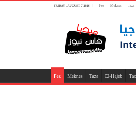
Fez
Meknes
Taza
FRIDAY , AUGUST 7 2026
Fez
Meknes
Taza
El-Hajeb
Tao