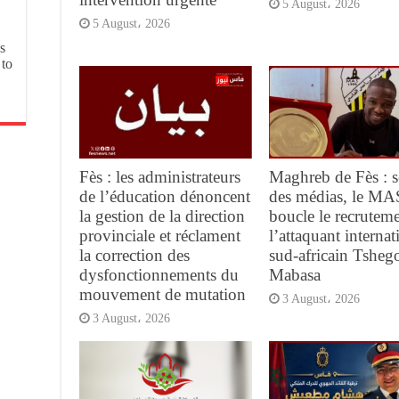
5 August، 2026
5 August، 2026
s
 to
Fès : les administrateurs
Maghreb de Fès : s
de l’éducation dénoncent
des médias, le MA
la gestion de la direction
boucle le recrutem
provinciale et réclament
l’attaquant internat
la correction des
sud-africain Tsheg
dysfonctionnements du
Mabasa
mouvement de mutation
3 August، 2026
3 August، 2026