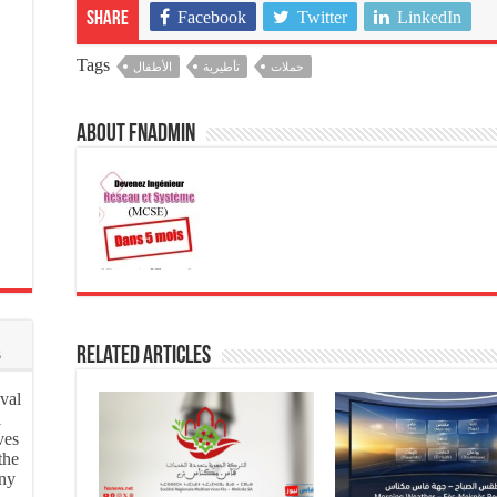
Facebook
Twitter
LinkedIn
Share
Tags
حملات
تأطيرية
الأطفال
About fnadmin
s
Related Articles
val
l
ves
the
ony