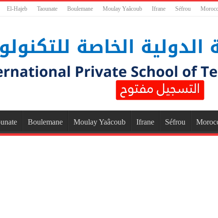
El-Hajeb
Taounate
Boulemane
Moulay Yaâcoub
Ifrane
Séfrou
Moroc
unate
Boulemane
Moulay Yaâcoub
Ifrane
Séfrou
Moroc