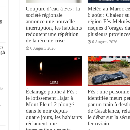
Coupure d’eau à Fès : la
Météo au Maroc ce
société régionale
6 août : Chaleur su
annonce une nouvelle
région Fès-Meknès
g
interruption, les habitants
risques d’orages d
redoutent une répétition
plusieurs province
de la récente crise
6 August، 2026
es
6 August، 2026
igh
ts
Éclairage public à Fès :
Fès : une personne
le lotissement Hajar à
identifiée meurt pe
Mont Fleuri 2 plongé
par un train à desti
d
dans le noir depuis
de Casablanca, rel
quatre jours, les habitants
le débat sur la sécur
réclament une
ferroviaire
intervention urgente