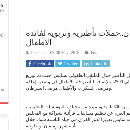
on
ome
..حملات تأطيرية وتربوية لفائدة
al
الأطفال
fnadmin
30 May، 2018
Fez
Facebook
Twitter
LinkedIn
4000 طفل من أجل التأطير خلال الملتقى الطفولي لسايس، حيث تم توزيع
الأطفال المشاركين بين فرق رياضية حوالي 2500، بالإضافة لتأطير فئة الأطفال في وضعية إعاقة
ومرضى السكري، والأطفال مرضى السرطان.
for
وقد شارك في هذه الفعاليات التربوية أزيد من 800 تلميذ وتلميذة من مختلف المؤسسات التعليمية،
م العزم عن تنظيم مسابقات قرآنية بشراكة مع المجلس
ة سايس تعزيزا لدور القرآن في حياة الناشئة سواء خلال
أيام شهر رمضان أو خارجه.