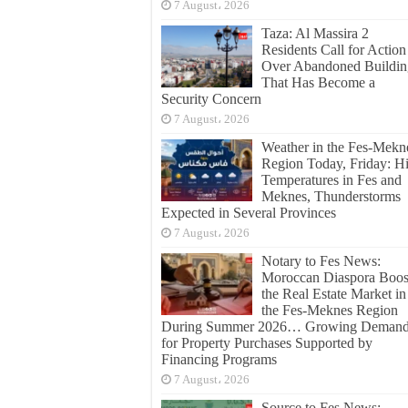
7 August، 2026
Taza: Al Massira 2
Residents Call for Action
Over Abandoned Buildin
That Has Become a
Security Concern
7 August، 2026
Weather in the Fes-Mekn
Region Today, Friday: H
Temperatures in Fes and
Meknes, Thunderstorms
Expected in Several Provinces
7 August، 2026
Notary to Fes News:
Moroccan Diaspora Boos
the Real Estate Market in
the Fes-Meknes Region
During Summer 2026… Growing Deman
for Property Purchases Supported by
Financing Programs
7 August، 2026
Source to Fes News: