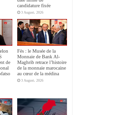
candidature fixée
3 August، 2026
elon
Fès : le Musée de la
S
Monnaie de Bank Al-
ent de
Maghrib retrace l’histoire
ional
de la monnaie marocaine
ofatso
au cœur de la médina
3 August، 2026