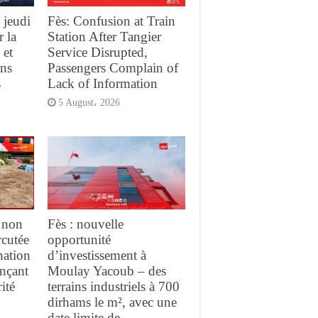
 jeudi
Fès: Confusion at Train
r la
Station After Tangier
 et
Service Disrupted,
ans
Passengers Complain of
s
Lack of Information
5 August، 2026
 non
Fès : nouvelle
rcutée
opportunité
nation
d’investissement à
ançant
Moulay Yacoub – des
ité
terrains industriels à 700
dirhams le m², avec une
date limite de