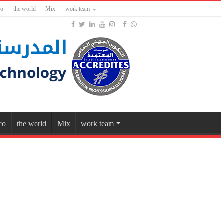
co
the world
Mix
work team
co
the world
Mix
work team