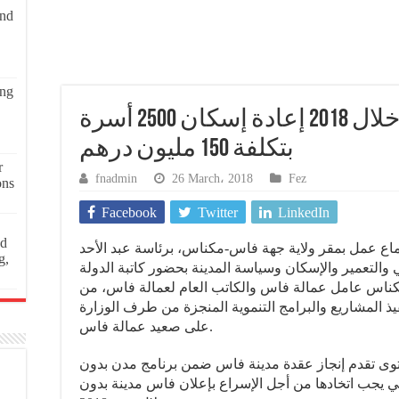
and
ing
فاس بدون صفيح خلال 2018 إعادة إسكان 2500 أسرة
بتكلفة 150 مليون درهم
r
fnadmin
26 March، 2018
Fez
ons
Facebook
Twitter
LinkedIn
ed
يوم الأربعاء 21 مارس 2018 اجتماع عمل بمقر ولاية جهة فاس-مكناس، برئاسة عبد الأحد
g,
والتعمير والإسكان وسياسة المدينة بحضور كاتبة الدولة
كناس عامل عمالة فاس والكاتب العام لعمالة فاس، من
 المشاريع والبرامج التنموية المنجزة من طرف الوزارة
على صعيد عمالة فاس.
توى تقدم إنجاز عقدة مدينة فاس ضمن برنامج مدن بدون
لتي يجب اتخادها من أجل الإسراع بإعلان فاس مدينة بدون