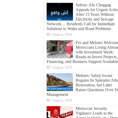
Sefrou: Ain Cheggag
Appeals for Urgent Acti
After 15 Years Without
Electricity and Sewage
Network… Residents Call for Immediate
Solutions to Water and Road Problems
7 August، 2026
Fes and Meknes Welcom
Moroccans Living Abroa
with Investment Week:
Ready-to-Invest Projects,
Financing, and Business Support Available
7 August، 2026
Meknes: Sahrij Swani
Regains Its Splendor Afte
Restoration, but Litter
Raises Questions Over Si
Management
7 August، 2026
Moroccan Security
Vigilance Leads to the
Arrest in Oujda of a Dut