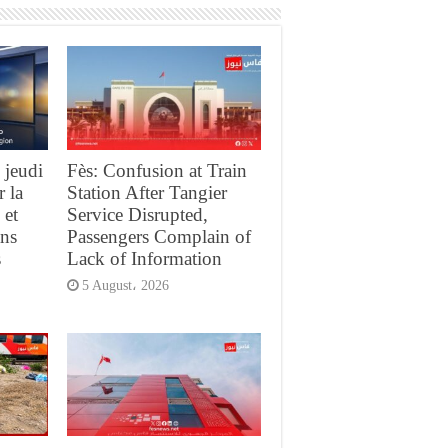
 jeudi
Fès: Confusion at Train
r la
Station After Tangier
 et
Service Disrupted,
ans
Passengers Complain of
s
Lack of Information
5 August، 2026