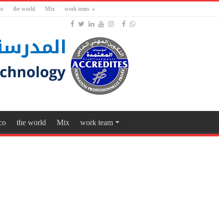
co
the world
Mix
work team
co
the world
Mix
work team