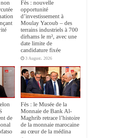
 non
Fès : nouvelle
rcutée
opportunité
nation
d’investissement à
ançant
Moulay Yacoub – des
ité
terrains industriels à 700
dirhams le m², avec une
date limite de
candidature fixée
3 August، 2026
elon
Fès : le Musée de la
S
Monnaie de Bank Al-
ent de
Maghrib retrace l’histoire
ional
de la monnaie marocaine
ofatso
au cœur de la médina