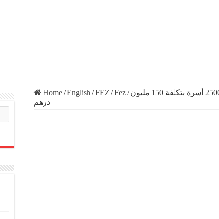
Home
/
English
/
FEZ
/
Fez
/
فاس بدون صفيح خلال 2018 إعادة إسكان 2500 أسرة بتكلفة 150 مليون
درهم