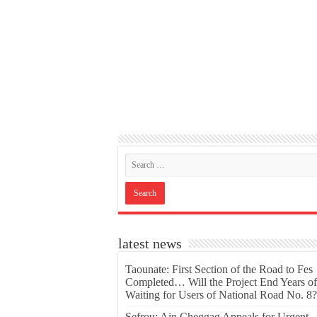
latest news
Taounate: First Section of the Road to Fes
Completed… Will the Project End Years of
Waiting for Users of National Road No. 8?
Sefrou: Ain Cheggag Appeals for Urgent