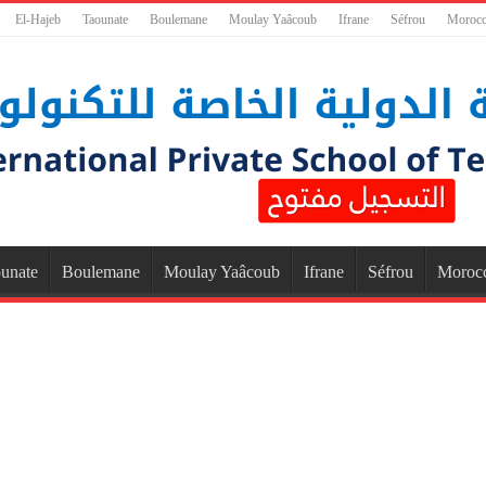
El-Hajeb
Taounate
Boulemane
Moulay Yaâcoub
Ifrane
Séfrou
Moroc
unate
Boulemane
Moulay Yaâcoub
Ifrane
Séfrou
Moroc