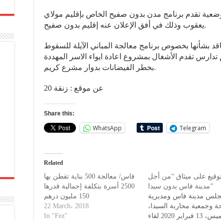
ضعية تقدم برنامج مدن بدون صفيح الخاص بإقليم مولاي
يعقوب وذلك في أفق الإعلان عنه إقليم بدون صفيح.
تعاقد بشأنها بخصوص برنامج معالجة المباني الآيلة للسقوط
توقيع عليها سنة 2014. كما تم تدارس تقدم الأشغال بمشروع اعادة ايواء الاسر المهددة
بخطر الفيضانات بدوار مشرع كريم.
عن موقع : زنقة 20
Share this:
WhatsApp
Telegram
Related
توقيع على ميثاق “من أجل
فاس/ معالجة 500 بناية تقطن بها
مدينة فاس بدون سيدا”
2500 أسرة بتكلفة إجمالية قدرها
جلس مدينة فاس ومديرية
150 مليون درهم
22 March، 2018
حة وجمعية محاربة السيدا
In "Fez"
يوم الخميس، 13 فبراير 2020 لقاء