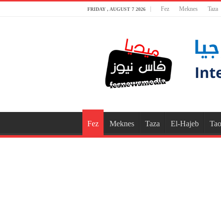
Fez
Meknes
Taza
FRIDAY , AUGUST 7 2026
Fez
Meknes
Taza
El-Hajeb
Tao