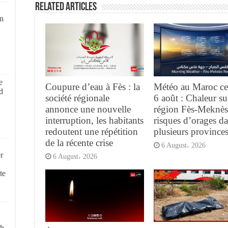
Related Articles
on
e
Coupure d’eau à Fès : la
Météo au Maroc ce
d
société régionale
6 août : Chaleur su
annonce une nouvelle
région Fès-Meknès
interruption, les habitants
risques d’orages d
redoutent une répétition
plusieurs province
de la récente crise
6 August، 2026
r
6 August، 2026
te
ch