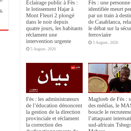
Éclairage public à Fès :
Fès : une personne
le lotissement Hajar à
identifiée meurt pe
g,
Mont Fleuri 2 plongé
par un train à desti
dans le noir depuis
de Casablanca, rel
quatre jours, les habitants
le débat sur la sécur
réclament une
ferroviaire
intervention urgente
5 August، 2026
5 August، 2026
Fès : les administrateurs
Maghreb de Fès : s
de l’éducation dénoncent
des médias, le MA
la gestion de la direction
boucle le recrutem
provinciale et réclament
l’attaquant internat
la correction des
sud-africain Tsheg