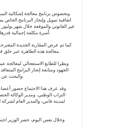
وبخصوص برنامج معالجة إشكالية المبان
اتفاقية تمويل وإنجاز البرنامج الخاص ب
أسرة بتكلفة إجمالية قدرها 150 مليون درهم، تساهم فيها الوزارة ب 70 مليون درهم.
كما تم عرض المقاربة الجديدة المقترح
معالجة هذه الظاهرة عبر خلق قطب حضري مندمج لاستقبال الأسر المعنية بهذه الظاهرة.
ونظرا للطابع الاستعجالي لمعالجة عمل
الجهود ومتابعة إنجاز البرامج المتع
والبحث عن مقاربات خلاقة وناجعة للتغلب على إكراهات هذا البرنامج.
وقد عرف هذا الاجتماع حضور أعضاء ا
التراب الوطني، ومدير الوكالة الحضري
لمدينة فاس، والمدير العام لشركة 
وخلال نفس اليوم، حضر الوزير اجتم