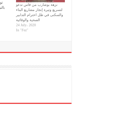
تو
نزهة بوشارب من فاس تدعو
بالت
لتسريع وتيرة إنجاز مشاريع البناء
أج».
والسكنى في ظل احترام التدابير
وينبثق
الصحية والوقائية
24 July، 2020
س
In "Fez"
الع