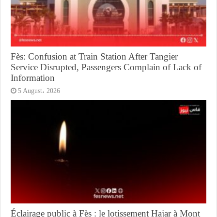
Fès: Confusion at Train Station After Tangier
Service Disrupted, Passengers Complain of Lack of
Information
5 August، 2026
Éclairage public à Fès : le lotissement Hajar à Mont