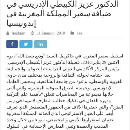
الدكتور عزيز الكبيطي الإدريسي في
ضيافة سفير المملكة المغربية في
إندونيسيا
fnadmin
31 January، 2018
Fez
استقبل سفير المغرب في جاكرطا، السيد “وديع بنعبد الله”، يوم
الاثنين 29 يناير 2018، فضيلة الدكتور عزيز الكبيطي الإدريسي-
رئيس المركز الأكاديمي الدولي للدراسات الصوفية والجمالية-
بعد اختتامه لجولته الثقافية والروحية بمختلف مدن جاوى
الغربية والوسطى، بدعوة من جامعة الشافعية، ومجلس العلماء
الإندونيسي، وجمعية الطرق الصوفية المعتبرة، والتي ألقى
خلالها مجموعة من المحاضرات تتعلق “بأهمية علم التزكية
ودوره الفعال في تفكيك خطاب التطرف لاسيما في زمن
الفتن”، والتي حضرها الآلاف من الجمهور المتعطش الذي تعرف
أيضا على الخيار الاستراتيجي الذي اتخذته المملكة المغربية
لضمان استقرارها الأمني والمجتمعي، سواء من خلال وحدة
المذهب والعقيدة وتبني المدارس الإحسانية في السلوك