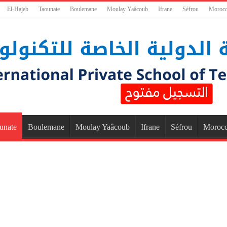
El-Hajeb
Taounate
Boulemane
Moulay Yaâcoub
Ifrane
Séfrou
Moroc
unate
Boulemane
Moulay Yaâcoub
Ifrane
Séfrou
Moroc