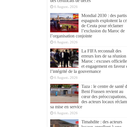
des certificats de décès
6 August، 2026
Mondial 2030 : des partis
espagnols exploitent la cr
de Ceuta pour réclamer
l’exclusion du Maroc de
l’organisation conjointe
6 August، 2026
La FIFA reconnaît des
erreurs lors de sa réunion
Maroc : excuses officielle
et engagement en faveur 
l’intégrité de la gouvernance
6 August، 2026
Taza : le centre de santé 
Beni Frassen revient au
cœur des préoccupations,
des acteurs locaux réclam
sa mise en service
6 August، 2026
Timahdite : des acteurs
locaux appellent à une