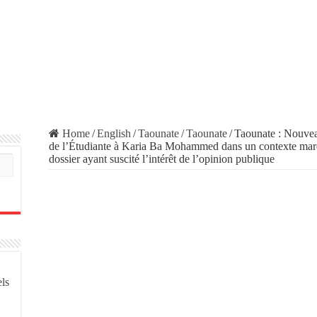
Home
/
English
/
Taounate
/
Taounate
/
Taounate : Nouvea
de l’Étudiante à Karia Ba Mohammed dans un contexte marq
dossier ayant suscité l’intérêt de l’opinion publique
els