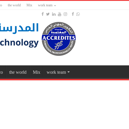
co
the world
Mix
work team
co
the world
Mix
work team