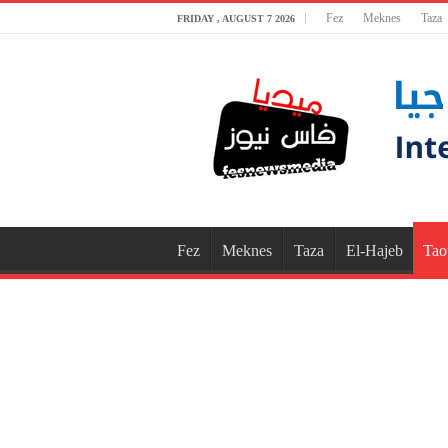
Fez
Meknes
Taza
FRIDAY , AUGUST 7 2026
Fez
Meknes
Taza
El-Hajeb
Tao