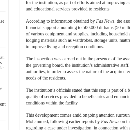
for the institution, as part of efforts aimed at improving
and educational services provided to residents.
ise
According to information obtained by
Fas News
, the as
financial support amounting to 500,000 dirhams (50 milli
of various equipment and supplies, including household a
lodging materials such as wardrobes, storage units, mattr
to improve living and reception conditions.
 au
The inspection was carried out in the presence of the ass
s
the governing board, the institution’s administrative staff,
de
authorities, in order to assess the nature of the acquired e
needs of the residents.
de
The institution’s officials stated that this step is part o
quality of services provided to beneficiaries and enhan
conditions within the facility.
ent
This development comes amid ongoing attention surround
Mohammed, following earlier reports by
Fas News
on th
regarding a case under investigation, in connection with