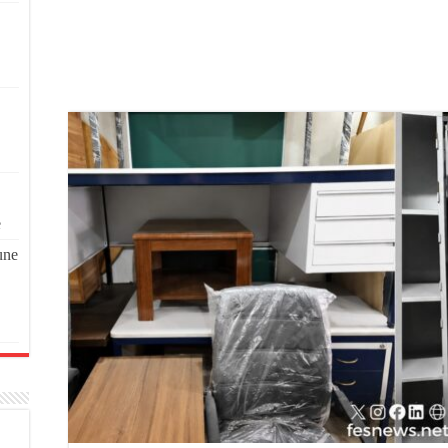
e
une