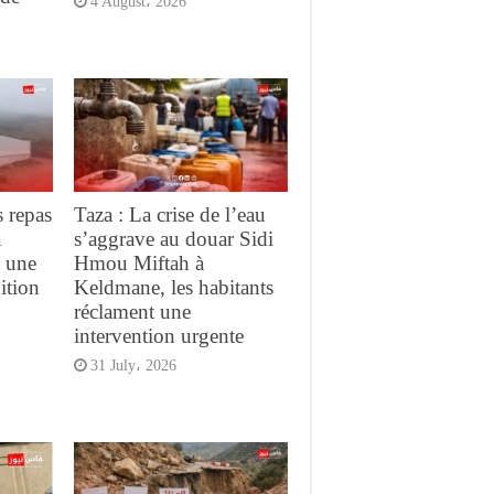
4 August، 2026
s repas
Taza : La crise de l’eau
a
s’aggrave au douar Sidi
à une
Hmou Miftah à
ition
Keldmane, les habitants
réclament une
intervention urgente
31 July، 2026