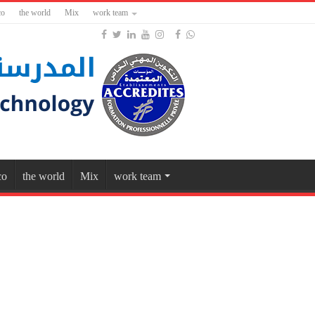
co
the world
Mix
work team
co
the world
Mix
work team