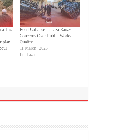
i à Taza
Road Collapse in Taza Raises
Concerns Over Public Works
 plan :
Quality
 pour
11 March، 2025
In "Taza"