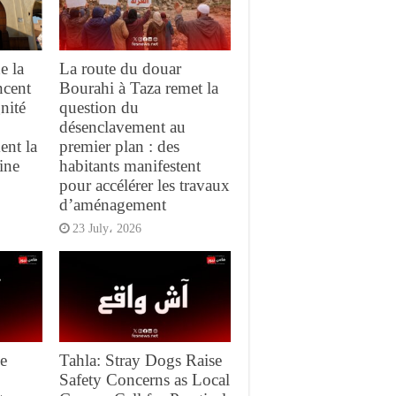
e la
La route du douar
ncent
Bourahi à Taza remet la
gnité
question du
désenclavement au
ent la
premier plan : des
ine
habitants manifestent
pour accélérer les travaux
d’aménagement
23 July، 2026
e
Tahla: Stray Dogs Raise
Safety Concerns as Local