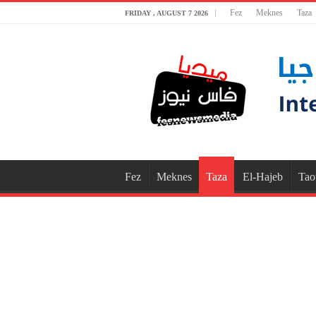
Fez
Meknes
Taza
FRIDAY , AUGUST 7 2026
Fez
Meknes
Taza
El-Hajeb
Tao