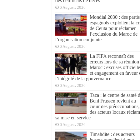
des certificats de décès
6 August، 2026
Mondial 2030 : des partis
espagnols exploitent la cr
de Ceuta pour réclamer
l’exclusion du Maroc de
l’organisation conjointe
6 August، 2026
La FIFA reconnaît des
erreurs lors de sa réunion
Maroc : excuses officielle
et engagement en faveur 
l’intégrité de la gouvernance
6 August، 2026
Taza : le centre de santé 
Beni Frassen revient au
cœur des préoccupations,
des acteurs locaux réclam
sa mise en service
6 August، 2026
Timahdite : des acteurs
locaux appellent à une