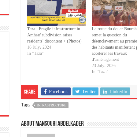
Taza : Fragile infrastructure in
La route du douar Bourah
Amhraf subdivision raises
remet la question du
residents’ discontent + (Photos)
désenclavement au premier
16 July، 2024
des habitants manifestent
In "Taza"
accélérer les travaux
d’aménagement
23 July، 2026
In "Taza"
Facebook
Twitter
LinkedIn
Share
Tags
INFRASTRUCTURE
About Mansouri abdelkader