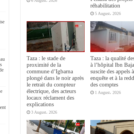
6 August، 2026
réhabilitation
5 August، 2026
ise
Taza : le stade de
Taza : la qualité de
 au
proximité de la
à l’hôpital Ibn Baj
s
de
commune d’Igbarna
suscite des appels 
plongé dans le noir après
enquête et à la redd
le retrait du compteur
des comptes
électrique, des acteurs
de
1 August، 2026
locaux réclament des
explications
ent
3 August، 2026