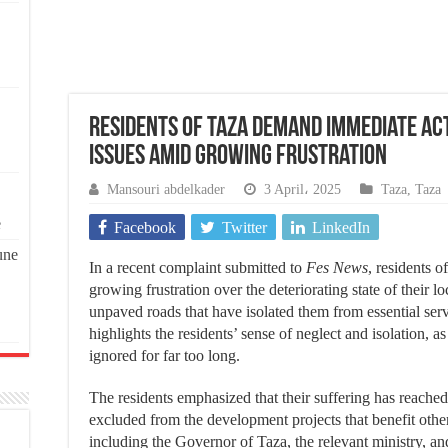
Residents of Taza Demand Immediate Ac
Issues Amid Growing Frustration
Mansouri abdelkader
3 April، 2025
Taza
,
Taza
e
Facebook
Twitter
LinkedIn
une
In a recent complaint submitted to
Fes News
, residents o
growing frustration over the deteriorating state of their loc
unpaved roads that have isolated them from essential ser
highlights the residents’ sense of neglect and isolation, a
ignored for far too long.
The residents emphasized that their suffering has reached
excluded from the development projects that benefit other
including the Governor of Taza, the relevant ministry, 