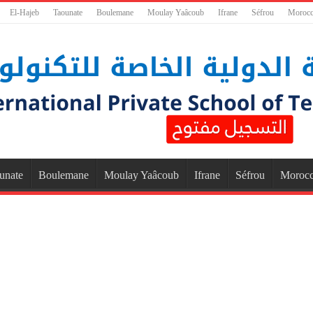
El-Hajeb
Taounate
Boulemane
Moulay Yaâcoub
Ifrane
Séfrou
Moroc
unate
Boulemane
Moulay Yaâcoub
Ifrane
Séfrou
Moroc