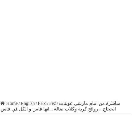
Home
/
English
/
FEZ
/
Fez
/
مباشرة من امام مارشي عوينات
الحجاج .. روائح كرية وكلاب ضالة .. انها فاس و الكل في فاس