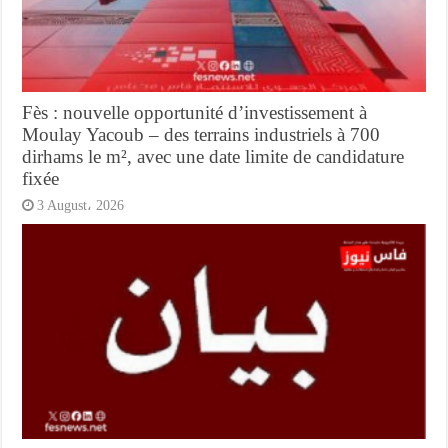
Fès : nouvelle opportunité d’investissement à
Moulay Yacoub – des terrains industriels à 700
dirhams le m², avec une date limite de candidature
fixée
3 August، 2026