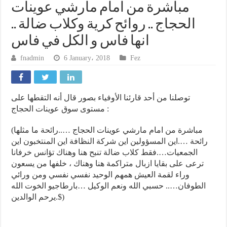
مباشرة من امام مارشي عوينات
الحجاج .. روائح كرية وكلاب ضالة ..
انها فاس و الكل في فاس
fnadmin
6 January، 2018
Fez
توصلنا من أحد قارئنا الأوفياء بصور قال أنه التقطها على
مستوى سوق عوينات الحجاج :
(مباشرة من امام مارشي عوينات الحجاج …..رائحة ما مثلها
رائحة ….اين المسؤولين اين شركة النظافة اين المنتخبون اين
الجمعيات….فقط كلاب ضالة تنبح هنا وهناك تؤانس خرفانا
ترعى على بقايا ازبال متراكمة هنا وهناك ، خلفها من يسعون
وراء لقمة العيش همهم الوحيد نفسي نفسي ومن ورائي
الطوفان….. حسبي الله ونعم الوكيل …بارطاجيو الخوت الله
يرحم الوالدين.$)