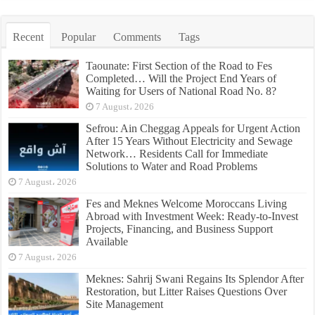
Recent
Popular
Comments
Tags
Taounate: First Section of the Road to Fes
Completed… Will the Project End Years of
Waiting for Users of National Road No. 8?
7 August، 2026
Sefrou: Ain Cheggag Appeals for Urgent Action
After 15 Years Without Electricity and Sewage
Network… Residents Call for Immediate
Solutions to Water and Road Problems
7 August، 2026
Fes and Meknes Welcome Moroccans Living
Abroad with Investment Week: Ready-to-Invest
Projects, Financing, and Business Support
Available
7 August، 2026
Meknes: Sahrij Swani Regains Its Splendor After
Restoration, but Litter Raises Questions Over
Site Management