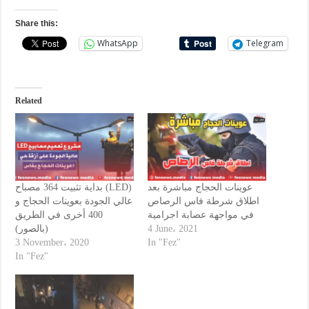
Share this:
WhatsApp
Telegram
Related
عوينات الحجاج مباشرة بعد
بداية تثبيت 364 مصباح (LED)
اطلاق شرطة فاس الرصاص
عالي الجودة بعوينات الحجاج و
في مواجهة عصابة اجرامية
400 أخرى في الطريق
(بالصور)
4 June، 2021
3 November، 2020
In "Fez"
In "Fez"