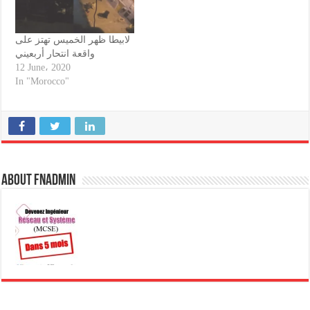
لابيطا ظهر الخميس تهتز على
واقعة انتحار أربعيني
12 June، 2020
In "Morocco"
About fnadmin