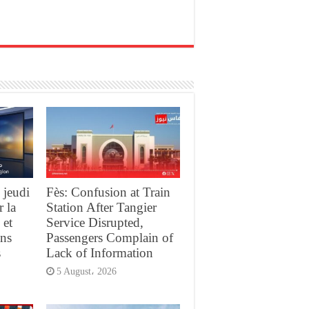
 jeudi
Fès: Confusion at Train
r la
Station After Tangier
 et
Service Disrupted,
ans
Passengers Complain of
s
Lack of Information
5 August، 2026