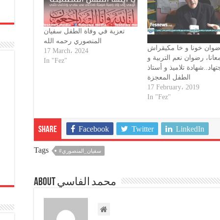
تعزية في وفاة الطفل سفيان
المنصوري رحمه الله
وان خونا و خا مكيقراش
17 March، 2024
عانا، رضوان نعم التربية و
In "Fez"
جتهاد..شهادة تلاميذ و أستاذ
الطفل المعجزة
17 February، 2019
In "Fez"
Facebook
Twitter
LinkedIn
Share
Tags
#سفيان_المنصوري
About محمد الفاسي