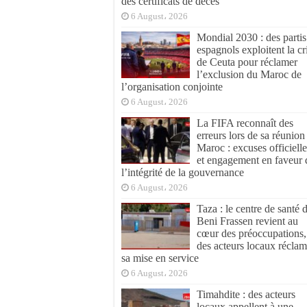
des certificats de décès
6 August، 2026
Mondial 2030 : des partis
espagnols exploitent la cr
de Ceuta pour réclamer
l’exclusion du Maroc de
l’organisation conjointe
6 August، 2026
La FIFA reconnaît des
erreurs lors de sa réunion
Maroc : excuses officielle
et engagement en faveur 
l’intégrité de la gouvernance
6 August، 2026
Taza : le centre de santé 
Beni Frassen revient au
cœur des préoccupations,
des acteurs locaux réclam
sa mise en service
6 August، 2026
Timahdite : des acteurs
locaux appellent à une