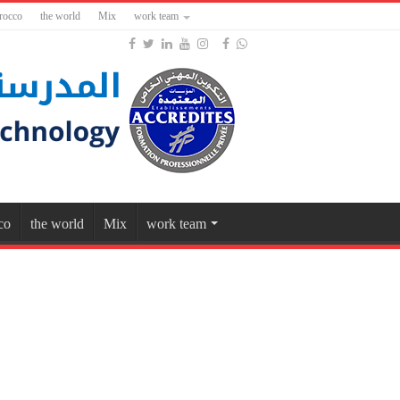
rocco
the world
Mix
work team
co
the world
Mix
work team