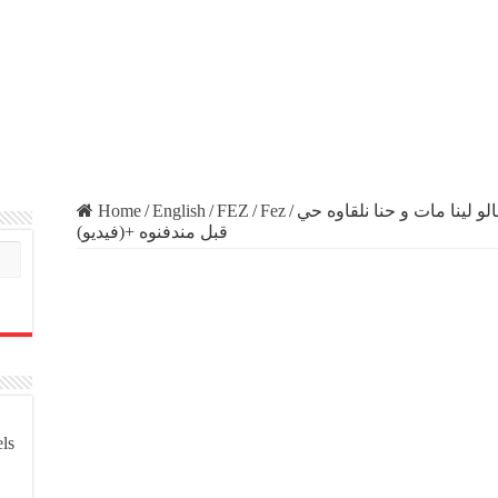
Home
/
English
/
FEZ
/
Fez
/
 لينا مات و حنا نلقاوه حي
قبل مندفنوه +(فيديو)
els