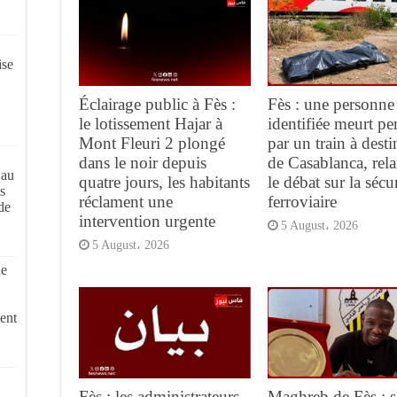
ise
Éclairage public à Fès :
Fès : une personne
le lotissement Hajar à
identifiée meurt pe
Mont Fleuri 2 plongé
par un train à desti
dans le noir depuis
de Casablanca, rel
 au
quatre jours, les habitants
le débat sur la sécur
s
réclament une
ferroviaire
de
intervention urgente
5 August، 2026
5 August، 2026
de
ent
Fès : les administrateurs
Maghreb de Fès : s