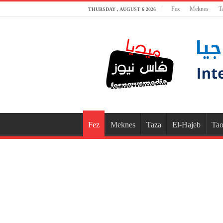
Fez
Meknes
T
THURSDAY , AUGUST 6 2026
Fez
Meknes
Taza
El-Hajeb
Tao