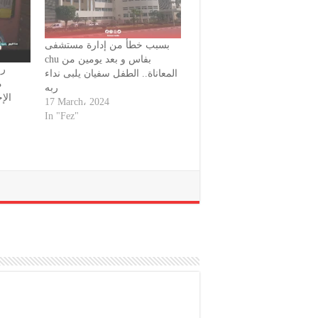
بسبب خطأ من إدارة مستشفى
chu بفاس و بعد يومين من
رض
المعاناة.. الطفل سفيان يلبى نداء
م
ربه
الإ
17 March، 2024
In "Fez"