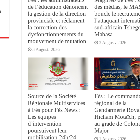
de l’éducation dénoncent
des médias, le MA
n
la gestion de la direction
boucle le recrutem
provinciale et réclament
l’attaquant internat
la correction des
sud-africain Tsheg
dysfonctionnements du
Mabasa
mouvement de mutation
3 August، 2026
3 August، 2026
Source de la Société
Fès : Le command
Régionale Multiservices
régional de la
à Fès pour Fès News :
Gendarmerie Royal
Les équipes
Hicham Motaïch, 
d’intervention
au grade de Colone
poursuivent leur
Major
mobilisation 24h/24
1 August، 2026