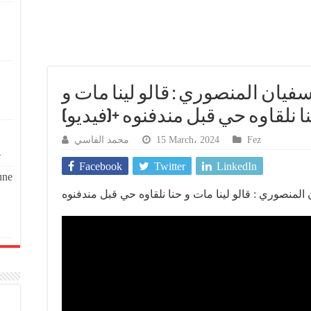
يان المنصوري : قالو لينا مات و
نا نلقاوه حي قبل مندفنوه +(فيديو
محمد الفاسي
15 March، 2024
Fez
e
Facebook
Twitter
LinkedIn
une
لمنصوري : قالو لينا مات و حنا نلقاوه حي قبل مندفنوه