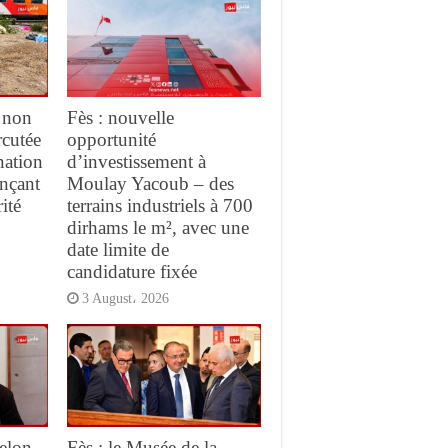
 non
Fès : nouvelle
rcutée
opportunité
nation
d’investissement à
ançant
Moulay Yacoub – des
ité
terrains industriels à 700
dirhams le m², avec une
date limite de
candidature fixée
3 August، 2026
elon
Fès : le Musée de la