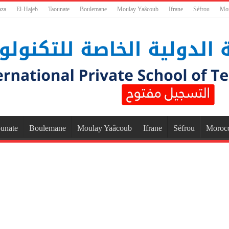
aza
El-Hajeb
Taounate
Boulemane
Moulay Yaâcoub
Ifrane
Séfrou
Mo
unate
Boulemane
Moulay Yaâcoub
Ifrane
Séfrou
Moroc