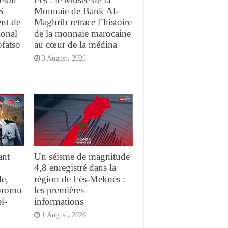
S
Monnaie de Bank Al-
ent de
Maghrib retrace l’histoire
ional
de la monnaie marocaine
ofatso
au cœur de la médina
3 August، 2026
ant
Un séisme de magnitude
4,8 enregistré dans la
e,
région de Fès-Meknès :
promu
les premières
l-
informations
1 August، 2026