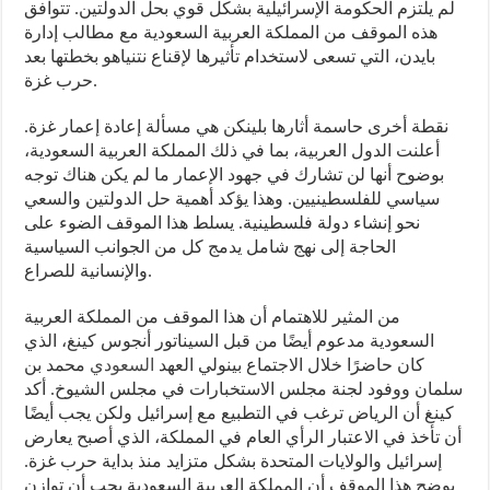
لم يلتزم الحكومة الإسرائيلية بشكل قوي بحل الدولتين. تتوافق
هذه الموقف من المملكة العربية السعودية مع مطالب إدارة
بايدن، التي تسعى لاستخدام تأثيرها لإقناع نتنياهو بخطتها بعد
حرب غزة.
نقطة أخرى حاسمة أثارها بلينكن هي مسألة إعادة إعمار غزة.
أعلنت الدول العربية، بما في ذلك المملكة العربية السعودية،
بوضوح أنها لن تشارك في جهود الإعمار ما لم يكن هناك توجه
سياسي للفلسطينيين. وهذا يؤكد أهمية حل الدولتين والسعي
نحو إنشاء دولة فلسطينية. يسلط هذا الموقف الضوء على
الحاجة إلى نهج شامل يدمج كل من الجوانب السياسية
والإنسانية للصراع.
من المثير للاهتمام أن هذا الموقف من المملكة العربية
السعودية مدعوم أيضًا من قبل السيناتور أنجوس كينغ، الذي
كان حاضرًا خلال الاجتماع بينولي العهد
السعودي
محمد بن
سلمان ووفود لجنة مجلس الاستخبارات في مجلس الشيوخ. أكد
كينغ أن الرياض ترغب في التطبيع مع إسرائيل ولكن يجب أيضًا
أن تأخذ في الاعتبار الرأي العام في المملكة، الذي أصبح يعارض
إسرائيل والولايات المتحدة بشكل متزايد منذ بداية حرب غزة.
يوضح هذا الموقف أن المملكة العربية السعودية يجب أن توازن