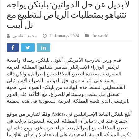
لا بديل عن حل الدولتين: بلينكن يواجه
نتنياهو بمتطلبات الرياض للتطبيع مع
تل أبيب
the world
11 January، 2024
محمد الفاسي
قدم وزير الخارجية الأمريكي، أنتوني بلينكن، رسالة واضحة
لرئيس الوزراء الإسرائيلي بنيامين نتنياهو: المملكة العربية
السعودية مستعدة لتطبيع العلاقات مع إسرائيل، ولكن ذلك
يعتمد على التزام قوي بحل الدولتين للصراع الإسرائيلي
الفلسطيني
. تسلط هذه البيانات من بلينكن الضوء على أهمية
تحقيق حل سلمي ومستدام للصراع، مع التأكيد على الدور
الرئيسي الذي تلعبه المملكة العربية السعودية في هذه العملية.
وفقًا لتقارير من موقع Axios، أبلغ بلينكن القادة الإسرائيليين في
اجتماع عقد في 9 يناير أن المملكة العربية السعودية ترغب في
تطبيع العلاقات مع إسرائيل بعد انتهاء حرب
غزة
. ومع ذلك، لن
تكون المملكة العربية السعودية على استعداد لإبرام أي اتفاق ما