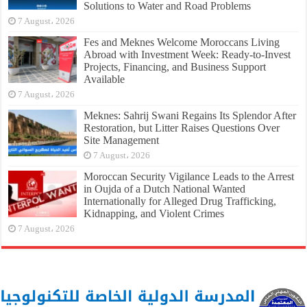
Solutions to Water and Road Problems
7 August، 2026
Fes and Meknes Welcome Moroccans Living
Abroad with Investment Week: Ready-to-Invest
Projects, Financing, and Business Support
Available
7 August، 2026
Meknes: Sahrij Swani Regains Its Splendor After
Restoration, but Litter Raises Questions Over
Site Management
7 August، 2026
Moroccan Security Vigilance Leads to the Arrest
in Oujda of a Dutch National Wanted
Internationally for Alleged Drug Trafficking,
Kidnapping, and Violent Crimes
7 August، 2026