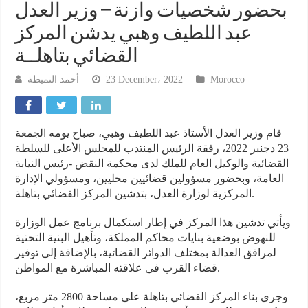
بحضور شخصيات وازنة – وزير العدل
عبد اللطيف وهبي يدشن المركز
القضائي بتاهلــة
أحمد النميطة
23 December، 2022
Morocco
قام وزير العدل الأستاذ عبد اللطيف وهبي، صباح يومه الجمعة
23 دجنبر 2022، رفقة الرئيس المنتدب للمجلس الأعلى للسلطة
القضائية والوكيل العام للملك لدى محكمة النقض -رئيس النيابة
العامة، وبحضور مسؤولين قضائيين محليين، ومسؤولي الإدارة
المركزية لوزارة العدل، بتدشين المركز القضائي بتاهلة.
ويأتي تدشين هذا المركز في إطار استكمال برنامج عمل الوزارة
للنهوض بوضعية بنايات محاكم المملكة، وتأهيل البنية التحتية
لمرافق العدالة بمختلف الدوائر القضائية، بالإضافة إلى توفير
قضاء القرب في علاقته المباشرة مع المواطن.
وجرى بناء المركز القضائي بتاهلة على مساحة 2800 متر مربع،