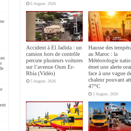
6 August، 2026
ise
Accident à El Jadida : un
Hausse des tempéra
camion hors de contrôle
au Maroc : la
 au
percute plusieurs voitures
Météorologie natio
s
sur l’avenue Oum Er-
émet une alerte or
de
Rbia (Vidéo)
face à une vague d
chaleur pouvant at
5 August، 2026
47°C
de
5 August، 2026
ent