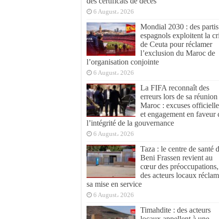
des certificats de décès
6 August، 2026
Mondial 2030 : des partis
espagnols exploitent la cr
de Ceuta pour réclamer
l’exclusion du Maroc de
l’organisation conjointe
6 August، 2026
La FIFA reconnaît des
erreurs lors de sa réunion
Maroc : excuses officielle
et engagement en faveur 
l’intégrité de la gouvernance
6 August، 2026
Taza : le centre de santé 
Beni Frassen revient au
cœur des préoccupations,
des acteurs locaux réclam
sa mise en service
6 August، 2026
Timahdite : des acteurs
locaux appellent à une