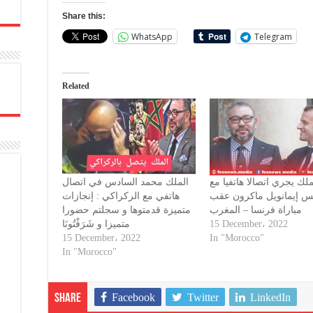
Share this:
WhatsApp
Telegram
Related
ملك يجري اتصالا هاتفيا مع
الملك محمد السادس في اتصال
يس إيمانويل ماكرون عقب
هاتفي مع الركراكي : إنجازات
مباراة فرنسا – المغرب
متميزة قدمتوها و سجلتم حضورا
متميزا و شَرَفْتُونَا
15 December، 2022
15 December، 2022
In "Morocco"
In "Morocco"
Facebook
Twitter
LinkedIn
Share