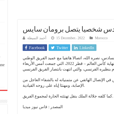
أحمد النميطة
15 December، 2022
Morocco
Facebook
Twitter
LinkedIn
e
ادس، نصره الله، اتصالا هاتفيا مع عميد الفريق الوطني
رومان سايس، عقب مباراة نصف نهاية كأس العالم – قطر 2022، التي جمعت أمس الأربعاء
une
ي الإتصال الهاتفي عن متمنياته له بالشفاء العاجل من
الإصابة، ومهنئا إياه على روحه القيادية.
كما كلفه جلالة الملك بنقل تهنئته الحارة لمجموع الفريق.
المصدر :
فاس نيوز ميديا