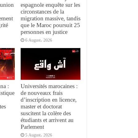
réunion
espagnole enquête sur les
circonstances de la
gement
migration massive, tandis
rité
que le Maroc poursuit 25
personnes en justice
6 August، 2026
na :
Universités marocaines :
istique
de nouveaux frais
d’inscription en licence,
tes
master et doctorat
suscitent la colère des
étudiants et arrivent au
Parlement
5 August، 2026