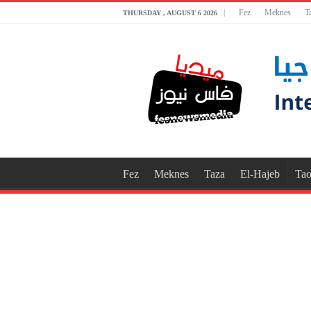
Fez
Meknes
T
THURSDAY , AUGUST 6 2026
Fez
Meknes
Taza
El-Hajeb
Tao