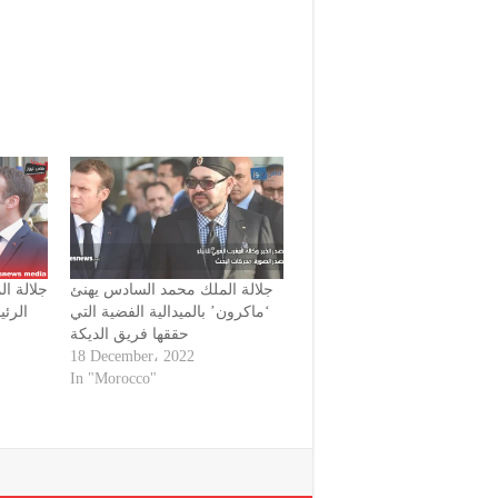
جلالة الملك محمد السادس يهنئ
جلالة ال
‘ماكرون’ بالميدالية الفضية التي
الرئ
حققها فريق الديكة
18 December، 2022
In "Morocco"