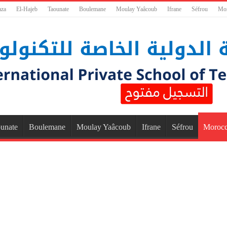
aza
El-Hajeb
Taounate
Boulemane
Moulay Yaâcoub
Ifrane
Séfrou
Mo
unate
Boulemane
Moulay Yaâcoub
Ifrane
Séfrou
Moroc