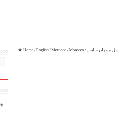
Home
/
English
/
Morocco
/
Morocco
/
els