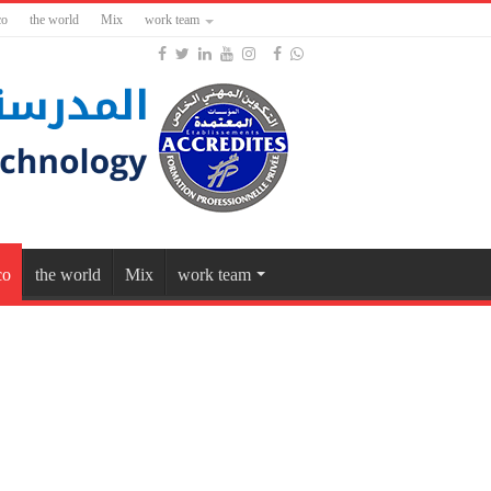
co
the world
Mix
work team
co
the world
Mix
work team