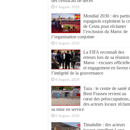
des certificats de décès
6 August، 2026
Mondial 2030 : des partis
espagnols exploitent la cr
de Ceuta pour réclamer
l’exclusion du Maroc de
l’organisation conjointe
6 August، 2026
La FIFA reconnaît des
erreurs lors de sa réunion
Maroc : excuses officielle
et engagement en faveur 
l’intégrité de la gouvernance
6 August، 2026
Taza : le centre de santé 
Beni Frassen revient au
cœur des préoccupations,
des acteurs locaux réclam
sa mise en service
6 August، 2026
Timahdite : des acteurs
locaux appellent à une