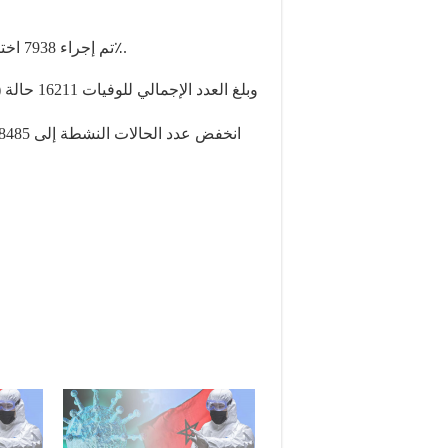
تم إجراء 7938 اختبار خلال الـ 24 ساعة الماضية معدل الإيجابية منها 5.59٪.