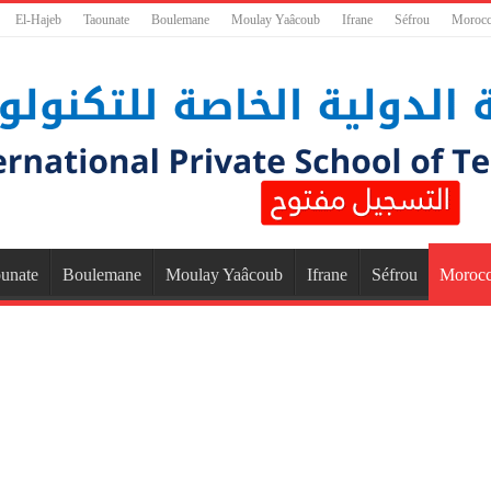
El-Hajeb
Taounate
Boulemane
Moulay Yaâcoub
Ifrane
Séfrou
Moroc
unate
Boulemane
Moulay Yaâcoub
Ifrane
Séfrou
Moroc