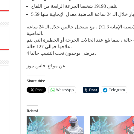
تلقى 19198 شخصا الجرعة الرابعة من اللقاح.
وبلغ العدد الإجمالي للوفيات 16211 حالة (نسبة الإماتة 1.3٪) ، مع تسجيل حالتين خلال الـ 24 ساعة
الماضية.
انخفض عدد الحالات النشطة إلى 8485 حالة ، بينما بلغ عدد الحالات الحرجة أو الخطيرة التي يتم
علاجها حوالي 127 حالة.
4 مرضى يوجدون تحت التنبيب حاليا.
عن موقع:
فاس نيوز
Share this:
WhatsApp
Telegram
Related