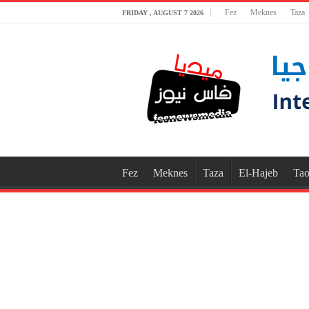
Fez
Meknes
Taza
FRIDAY , AUGUST 7 2026
Fez
Meknes
Taza
El-Hajeb
Tao