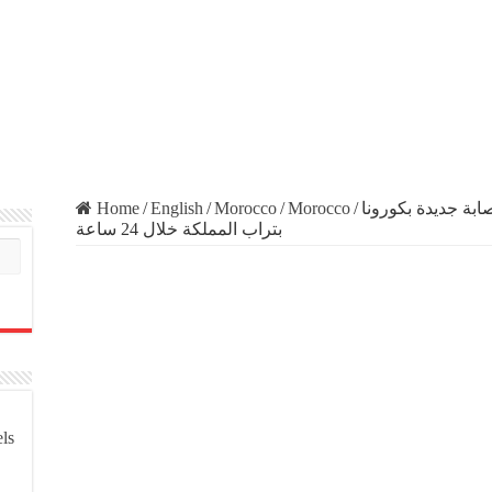
Home
/
English
/
Morocco
/
Morocco
/
الصحة/ سجلنا حالتَيْ وفاة و444 إصابة جديدة بكورونا
بتراب المملكة خلال 24 ساعة
els