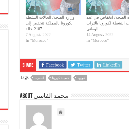
ة الصحة/ انخفاض في عدد
وزارة الصحة/ الحالات النشطة
ت النشطة لكورونا بالتراب
لكورونا بالمملكة تنخفض إلى
الوطني
2187 حالة
7 August، 2022
14 August، 2022
In "Morocco"
In "Morocco"
Facebook
Twitter
LinkedIn
Share
Tags
كورونا
حصيلة كورونا
المغرب
About محمد الفاسي