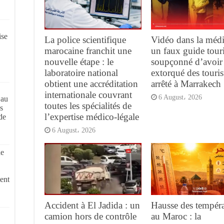
ise
La police scientifique
Vidéo dans la médi
marocaine franchit une
un faux guide tour
nouvelle étape : le
soupçonné d’avoir
laboratoire national
extorqué des touris
obtient une accréditation
arrêté à Marrakech
internationale couvrant
6 August، 2026
 au
toutes les spécialités de
s
l’expertise médico-légale
de
6 August، 2026
de
ent
Accident à El Jadida : un
Hausse des tempéra
camion hors de contrôle
au Maroc : la