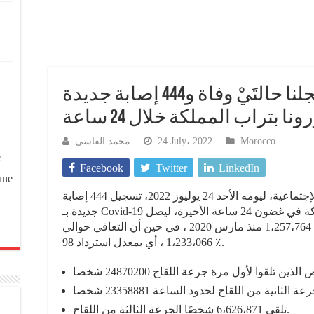
وزارة الصحة/ سجلنا حالتَيْ وفاة و444 إصابة جديدة
نا بتراب المملكة خلال 24 ساعة
محمد الفاسي
24 July، 2022
Morocco
e
Facebook
Twitter
LinkedIn
une
ذكرت نشرة وزارة الصحة والحماية الإجتماعية، ليومه الأحد 24 يوليوز 2022، تسجيل 444 إصابة
جديدة بـ Covid-19 و 1598 حالة تعافي وحالتَيْ وفيات بالمملكة في غضون 24 ساعة الأخيرة، ليصل
العدد الإجمالي للحالات الإيجابية إلى 1،257،764 منذ مارس 2020 ، في حين أن التعافي حوالي
1،233،066 ، أي بمعدل استرداد 98 ٪.
تلقى 6،626،871 شخصًا الجرعة الثالثة من اللقاح.