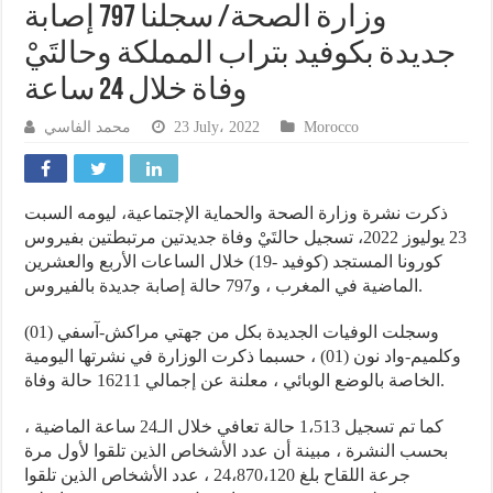
وزارة الصحة/ سجلنا 797 إصابة
جديدة بكوفيد بتراب المملكة وحالتَيْ
وفاة خلال 24 ساعة
محمد الفاسي
23 July، 2022
Morocco
ذكرت نشرة وزارة الصحة والحماية الإجتماعية، ليومه السبت
23 يوليوز 2022، تسجيل حالتَيْ وفاة جديدتين مرتبطتين بفيروس
كورونا المستجد (كوفيد -19) خلال الساعات الأربع والعشرين
الماضية في المغرب ، و797 حالة إصابة جديدة بالفيروس.
وسجلت الوفيات الجديدة بكل من جهتي مراكش-آسفي (01)
وكلميم-واد نون (01) ، حسبما ذكرت الوزارة في نشرتها اليومية
الخاصة بالوضع الوبائي ، معلنة عن إجمالي 16211 حالة وفاة.
كما تم تسجيل 1،513 حالة تعافي خلال الـ24 ساعة الماضية ،
بحسب النشرة ، مبينة أن عدد الأشخاص الذين تلقوا لأول مرة
جرعة اللقاح بلغ 24،870،120 ، عدد الأشخاص الذين تلقوا