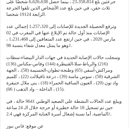
جرعتين بلغ 23،358،814 ، بينما حصل 6،626،638 شخصًا على
ثلاث حقن، في حين بلغ عدد الأشخاص الذين تلقوا الجرعة
الرابعة 19124 شخصا.
وترفع الحصيلة الجديدة للإصابات إلى 1،257،320 إجمالي عدد
الإصابات منذ أول حالة تم الإبلاغ عنها في المغرب في 02
مارس 2020 ، في حين ارتفع عدد المتعافين إلى 1،231،468 ،
وهو ما يمثل معدل شفاء بنسبة 98٪.
وسجلت حالات الإصابة الجديدة في جهات الدار البيضاء-سطات
(216) والرباط-سلا-القنيطرة (144) وفاس-مكناس (136)
ومراكش-آسفي (65) وطنجة-تطوان-الحسيمة (58). ، الجهة
الشرقية (58) ، سوس ماسة (39) ، درعة تافيلالت (22) ، كلميم
واد نون (20) ، العيون الساقية الحمراء (18) ، بني ملال خنيفرة
(15) ، الداخلة – واد الذهب ( 06).
ويبلغ عدد الحالات النشطة على الصعيد الوطني 9641 حالة ، في
حين تم تسجيل 18 حالة خطيرة أو حرجة خلال الـ 24 ساعة
الماضية. أما نسبة إشغال أسرة العناية المركزة فهي 2.4٪.
عن موقع:
فاس نيوز