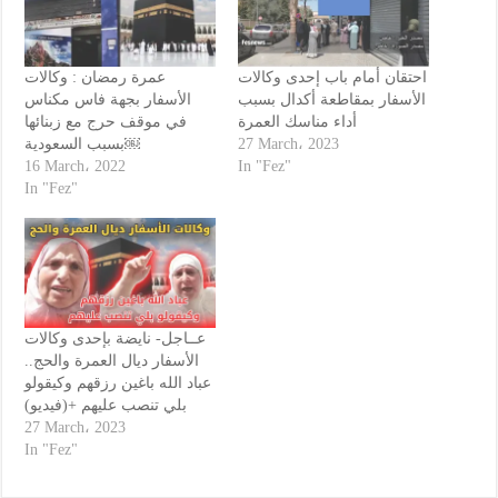
احتقان أمام باب إحدى وكالات
عمرة رمضان : وكالات
الأسفار بمقاطعة أكدال بسبب
الأسفار بجهة فاس مكناس
أداء مناسك العمرة
في موقف حرج مع زبنائها
بسبب السعودية￼
27 March، 2023
16 March، 2022
In "Fez"
In "Fez"
عــاجل- نايضة بإحدى وكالات
الأسفار ديال العمرة والحج..
عباد الله باغين رزقهم وكيقولو
بلي تنصب عليهم +(فيديو)
27 March، 2023
In "Fez"