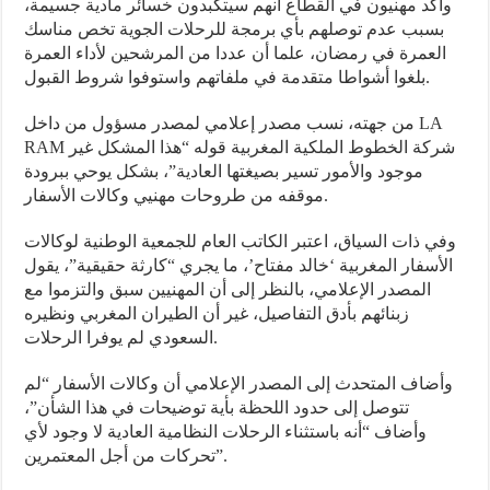
وأكد مهنيون في القطاع أنهم سيتكبدون خسائر مادية جسيمة،
بسبب عدم توصلهم بأي برمجة للرحلات الجوية تخص مناسك
العمرة في رمضان، علما أن عددا من المرشحين لأداء العمرة
بلغوا أشواطا متقدمة في ملفاتهم واستوفوا شروط القبول.
من جهته، نسب مصدر إعلامي لمصدر مسؤول من داخل LA
RAM شركة الخطوط الملكية المغربية قوله “هذا المشكل غير
موجود والأمور تسير بصيغتها العادية”، بشكل يوحي ببرودة
موقفه من طروحات مهنيي وكالات الأسفار.
وفي ذات السياق، اعتبر الكاتب العام للجمعية الوطنية لوكالات
الأسفار المغربية ‘خالد مفتاح’، ما يجري “كارثة حقيقية”، يقول
المصدر الإعلامي، بالنظر إلى أن المهنيين سبق والتزموا مع
زبنائهم بأدق التفاصيل، غير أن الطيران المغربي ونظيره
السعودي لم يوفرا الرحلات.
وأضاف المتحدث إلى المصدر الإعلامي أن وكالات الأسفار “لم
تتوصل إلى حدود اللحظة بأية توضيحات في هذا الشأن”،
وأضاف “أنه باستثناء الرحلات النظامية العادية لا وجود لأي
تحركات من أجل المعتمرين”.