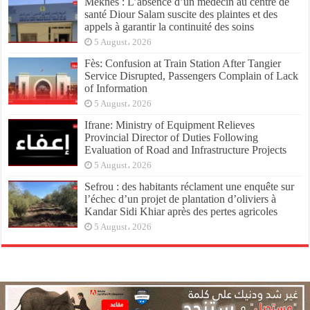
Meknès : L’absence d’un médecin au centre de
santé Diour Salam suscite des plaintes et des
appels à garantir la continuité des soins
5 August، 2026
Fès: Confusion at Train Station After Tangier
Service Disrupted, Passengers Complain of Lack
of Information
5 August، 2026
Ifrane: Ministry of Equipment Relieves
Provincial Director of Duties Following
Evaluation of Road and Infrastructure Projects
5 August، 2026
Sefrou : des habitants réclament une enquête sur
l’échec d’un projet de plantation d’oliviers à
Kandar Sidi Khiar après des pertes agricoles
5 August، 2026