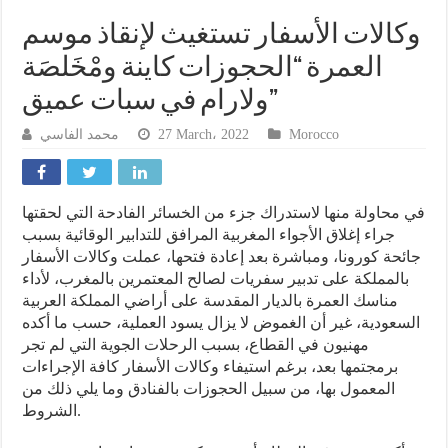
وكالات الأسفار تستغيث لإنقاذ موسم
العمرة “الحجوزات كاينة ومْخَلصَة
ولارام في سبات عميق”
محمد الفاسي
27 March، 2022
Morocco
في محاولة منها لاستدراك جزء من الخسائر الفادحة التي لحقتها
جراء إغلاق الأجواء المغربية المرافق للتدابير الوقائية بسبب
جائحة كورونا، ومباشرة بعد إعادة فتحها، عملت وكالات الأسفار
بالمملكة على تدبير سفريات لصالح المعتمرين بالمغرب، لأداء
مناسك العمرة بالديار المقدسة على أراضي المملكة العربية
السعودية، غير أن الغموض لا يزال يسود العملية، حسب ما أكده
مهنيون في القطاع، بسبب الرحلات الجوية التي لم تجر
برمجتمها بعد، برغم استيفاء وكالات الأسفار كافة الإجراءات
المعمول بها، من سبيل الحجوزات بالفنادق وما يلي ذلك من
الشروط.