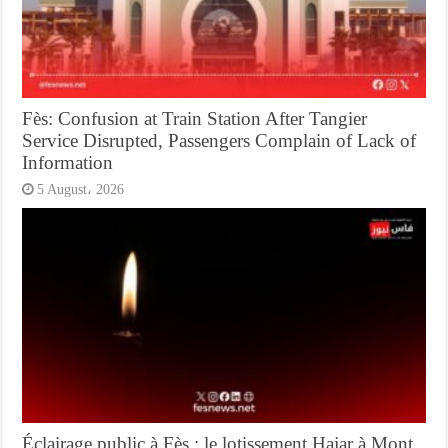
Fès: Confusion at Train Station After Tangier
Service Disrupted, Passengers Complain of Lack of
Information
5 August، 2026
Éclairage public à Fès : le lotissement Hajar à Mont