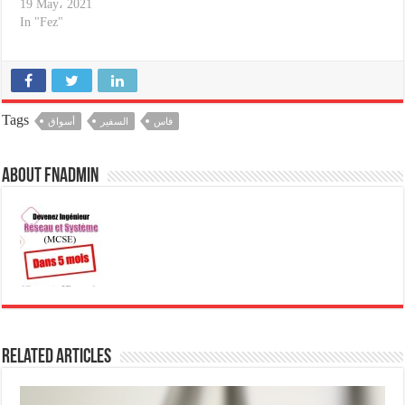
19 May، 2021
In "Fez"
Tags
فاس
السفير
أسواق
About fnadmin
Related Articles