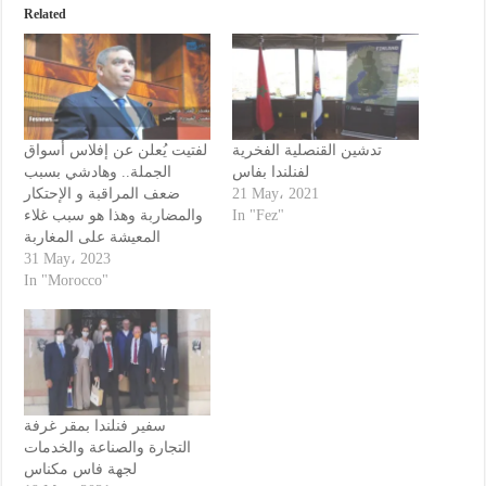
Related
تدشين القنصلية الفخرية
لفتيت يُعلن عن إفلاس أسواق
لفنلندا بفاس
الجملة.. وهادشي بسبب
ضعف المراقبة و الإحتكار
21 May، 2021
والمضاربة وهذا هو سبب غلاء
In "Fez"
المعيشة على المغاربة
31 May، 2023
In "Morocco"
سفير فنلندا بمقر غرفة
التجارة والصناعة والخدمات
لجهة فاس مكناس