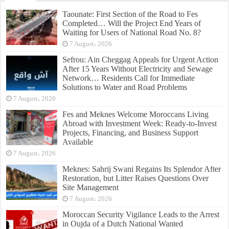
Taounate: First Section of the Road to Fes
Completed… Will the Project End Years of
Waiting for Users of National Road No. 8?
7 August، 2026
Sefrou: Ain Cheggag Appeals for Urgent Action
After 15 Years Without Electricity and Sewage
Network… Residents Call for Immediate
Solutions to Water and Road Problems
7 August، 2026
Fes and Meknes Welcome Moroccans Living
Abroad with Investment Week: Ready-to-Invest
Projects, Financing, and Business Support
Available
7 August، 2026
Meknes: Sahrij Swani Regains Its Splendor After
Restoration, but Litter Raises Questions Over
Site Management
7 August، 2026
Moroccan Security Vigilance Leads to the Arrest
in Oujda of a Dutch National Wanted