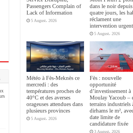
Passengers Complain of
dans le noir depuis
Lack of Information
quatre jours, les ha
réclament une
5 August، 2026
intervention urgen
5 August، 2026
Météo à Fès-Meknès ce
Fès : nouvelle
s
mercredi : des
opportunité
températures proches de
d’investissement à
ux
urs
40°C et des averses
Moulay Yacoub – 
orageuses attendues dans
terrains industriels
plusieurs provinces
dirhams le m², ave
date limite de
5 August، 2026
candidature fixée
3 August، 2026