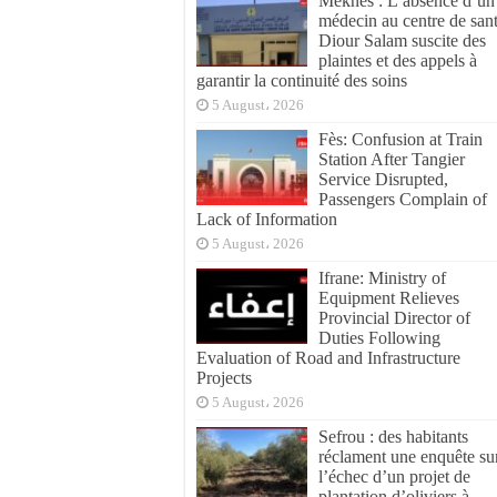
Meknès : L’absence d’un
médecin au centre de san
Diour Salam suscite des
plaintes et des appels à
garantir la continuité des soins
5 August، 2026
Fès: Confusion at Train
Station After Tangier
Service Disrupted,
Passengers Complain of
Lack of Information
5 August، 2026
Ifrane: Ministry of
Equipment Relieves
Provincial Director of
Duties Following
Evaluation of Road and Infrastructure
Projects
5 August، 2026
Sefrou : des habitants
réclament une enquête su
l’échec d’un projet de
plantation d’oliviers à