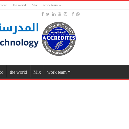
rocco
the world
Mix
work team
co
the world
Mix
work team