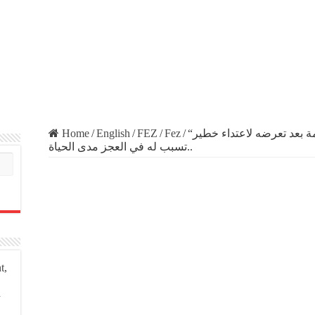
Home
/
English
/
FEZ
/
Fez
/
“اسامة”،فاس.. يناشد ذوي القلوب الرحيمة بعد تعرضه لاعتداء خطير
تسبب له في العجز مدى الحياة..
t,
a