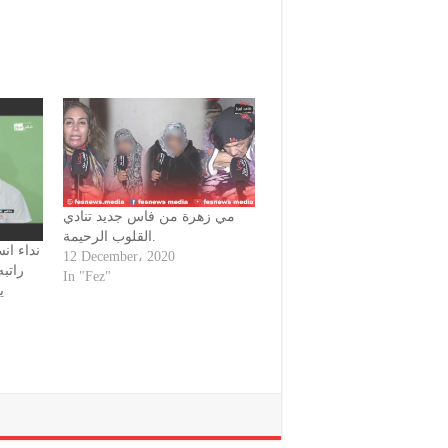
مي زهرة من فاس جديد تنادي
القلوب الرحيمة.
نداء ان
12 December، 2020
In "Fez"
ي