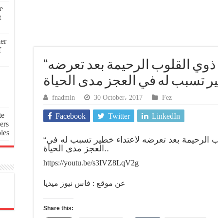
e
t
ier
f
“اسامة”،فاس.. يناشد ذوي القلوب الرحيمة بعد تعرضه
fnadmin
30 October، 2017
Fez
te
Facebook
Twitter
LinkedIn
ers
oles
“اسامة”،فاس.. يناشد ذوي القلوب الرحيمة بعد تعرضه لاعتداء خطير تسبب له في
العجز مدى الحياة..
https://youtu.be/s3IVZ8LqV2g
عن موقع : فاس نيوز ميديا
Share this: