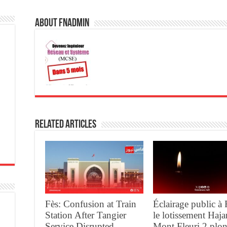
About fnadmin
Related Articles
Fès: Confusion at Train
Éclairage public à 
Station After Tangier
le lotissement Haja
Service Disrupted,
Mont Fleuri 2 plo