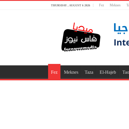
Fez
Meknes
T
THURSDAY , AUGUST 6 2026
Fez
Meknes
Taza
El-Hajeb
Tao