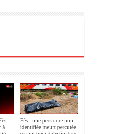
Fès :
Fès : une personne non
r à
identifiée meurt percutée
ngé
par un train à destination