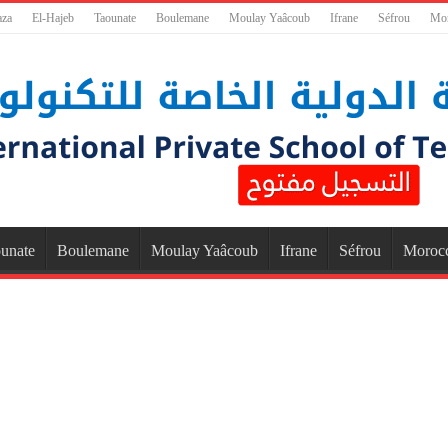
aza
El-Hajeb
Taounate
Boulemane
Moulay Yaâcoub
Ifrane
Séfrou
Mo
unate
Boulemane
Moulay Yaâcoub
Ifrane
Séfrou
Moroc