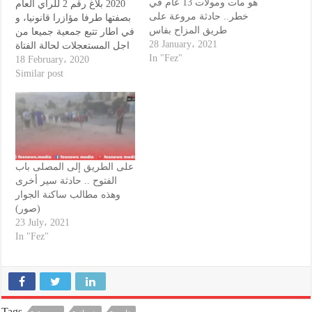
هو مات ومولات 13 عام في
2020 بلاغ رقم 2 للرأي العام
خطر.. حادثة مروعة على
بصفتها طرفا مؤازرا قانونيا، و
طريق المزاح بفاس
في اطار تتبع جمعية جميعا من
28 January، 2021
اجل المستعجلات لحالة الفتاة
In "Fez"
شيماء مخلص الصحية، و بعد
18 February، 2020
البلاغ الأول التوضيحي و
Similar post
المطمئن على حالتها الصحية،
و بعد أحداث طارئة سريعة
وقعت بعد نشرنا للبلاغ الأول
نعلن…
على الطريق إلى المصلى باب
الفتوح .. حادثة سير أخرى
وهذه مطالب ساكنة الجوار
(صور)
23 July، 2021
In "Fez"
Tags