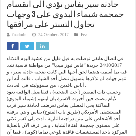
حادثة سير بفاس تؤدي الى انقسام
جمجمة شيماء البدوي على 3 وجهات
تحاول التستر على مرافقها
fnadmin
24 October، 2017
Fez
في اتصال هاتفي توصلت به قبل قليل من عشية اليوم الثلاثاء
24/10/2017 جريدة “فاس نيوز ميديا” من مواطنة فاسية تندد
فيه بما أسمته هضما لحق أختها التي كانت ضحية حادثة سير ، و
تتهم جهات لم تذكرها بتسهيل تنصل أحد الشباب ، قالت أنه ابن
أناس نافذين ، من مسؤوليته في الحادث .
وحسب ذات المصدر (أخت الضحية) ، فتفاصيل الواقعة تعود
لأيام مضت حين أخبرت الاسرة بان ابنتهم (شيماء البدوي)
الساكنة بحي المصلى بفاس تعرضت لحادثة سير قرب
المستشفى الأمريكي (طريق باب الفتوح) بفاس و هي برفقة
أحد الأشخاص على متن دراجته النارية ، ادت إلى كسر ثلاثي
على مستوى جمجمة الفتاة الشابة ، و هي ترقد الآن بالعناية
المركزة باحد المستشفيات فاقدة للوعي تماما (كوما) ، فيما أن