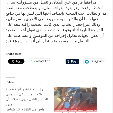
مرافقها فر من عين المكان و تنصل من مسؤوليته بما أن
الحادثة وقعت وهو يقود الدراجة النارية و يصطحب معه الفتاة .
هذا و تطالب أخت الضحية بإنصاف أختها التي ليس لها من يدافع
عنها ، بما أن والدتها أمية و مريضة هي الأخرى بالسرطان ،
وذلك عبر إحضار الشاب الذي كانت الضحية راكبة معه على
الدراجة النارية أثناء وقوع الحادث ، و الذي تقول أخت الضحية
أن بعض الجهات تحاول إخراجه من الموضوع و مساعدته على
التنصل من المسؤولية بالنظر الى أنه ابن أسرة نافذة .
Share this:
WhatsApp
Telegram
Related
أسرة شيماء تقرر انهاء عملية
العلاج بالمستشفى الجامعي
الحسن الثاني بدون الإدلاء بأي
مبرر
فاس في ‏الثلاثاء‏، 18‏ شباط‏،