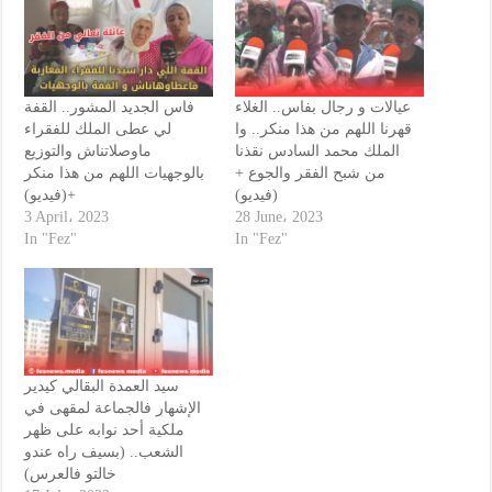
عيالات و رجال بفاس.. الغلاء
فاس الجديد المشور.. القفة
قهرنا اللهم من هذا منكر.. وا
لي عطى الملك للفقراء
الملك محمد السادس نقذنا
ماوصلاتناش والتوزيع
من شبح الفقر والجوع +
بالوجهيات اللهم من هذا منكر
(فيديو)
+(فيديو)
3 April، 2023
28 June، 2023
In "Fez"
In "Fez"
سيد العمدة البقالي كيدير
الإشهار فالجماعة لمقهى في
ملكية أحد نوابه على ظهر
الشعب.. (بسيف راه عندو
خالتو فالعرس)