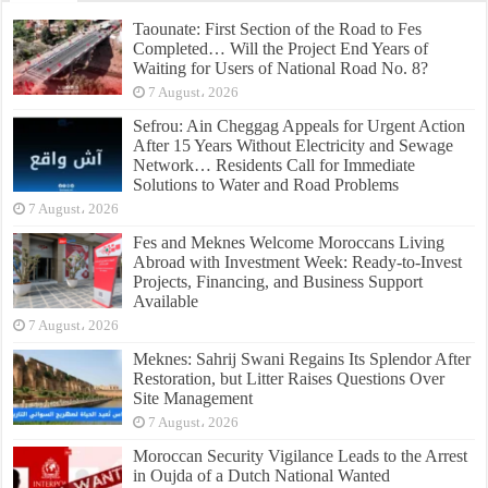
Taounate: First Section of the Road to Fes
Completed… Will the Project End Years of
Waiting for Users of National Road No. 8?
7 August، 2026
Sefrou: Ain Cheggag Appeals for Urgent Action
After 15 Years Without Electricity and Sewage
Network… Residents Call for Immediate
Solutions to Water and Road Problems
7 August، 2026
Fes and Meknes Welcome Moroccans Living
Abroad with Investment Week: Ready-to-Invest
Projects, Financing, and Business Support
Available
7 August، 2026
Meknes: Sahrij Swani Regains Its Splendor After
Restoration, but Litter Raises Questions Over
Site Management
7 August، 2026
Moroccan Security Vigilance Leads to the Arrest
in Oujda of a Dutch National Wanted