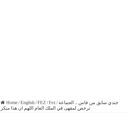
Home
/
English
/
FEZ
/
Fez
/
جندي سابق من فاس .. الجماعة
ترخص لمقهى في الملك العام اللهم ان هذا منكر