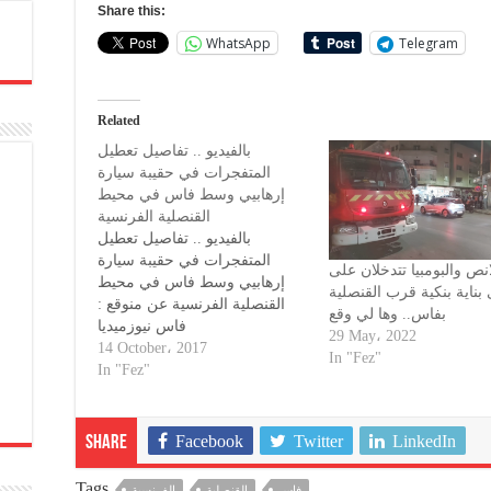
Share this:
WhatsApp
Telegram
Related
بالفيديو .. تفاصيل تعطيل
المتفجرات في حقيبة سيارة
إرهابيي وسط فاس في محيط
القنصلية الفرنسية
بالفيديو .. تفاصيل تعطيل
المتفجرات في حقيبة سيارة
لانص والبومبيا تتدخلان على
إرهابيي وسط فاس في محيط
ناية بنكية قرب القنصلية
القنصلية الفرنسية عن منوقع :
بفاس.. وها لي وقع
فاس نيوزميديا
29 May، 2022
14 October، 2017
In "Fez"
In "Fez"
Facebook
Twitter
LinkedIn
Share
Tags
فاس
القنصلية
الفرنسية