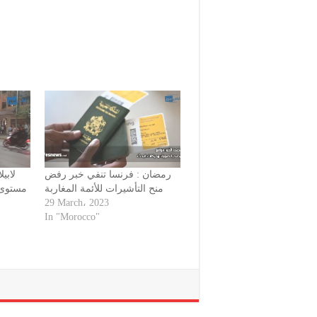
رمضان : فرنسا تنفي خبر رفض
لابي
منح التأشيرات للأئمة المغاربة
مستوى ب
29 March، 2023
In "Morocco"