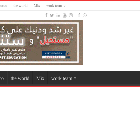
occo
the world
Mix
work team
co
the world
Mix
work team