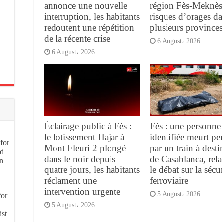
annonce une nouvelle
région Fès-Meknès
interruption, les habitants
risques d’orages d
redoutent une répétition
plusieurs province
de la récente crise
6 August، 2026
6 August، 2026
s
Éclairage public à Fès :
Fès : une personne
le lotissement Hajar à
identifiée meurt pe
for
Mont Fleuri 2 plongé
par un train à desti
nd
dans le noir depuis
de Casablanca, rel
on
quatre jours, les habitants
le débat sur la sécur
réclament une
ferroviaire
intervention urgente
5 August، 2026
for
5 August، 2026
ist