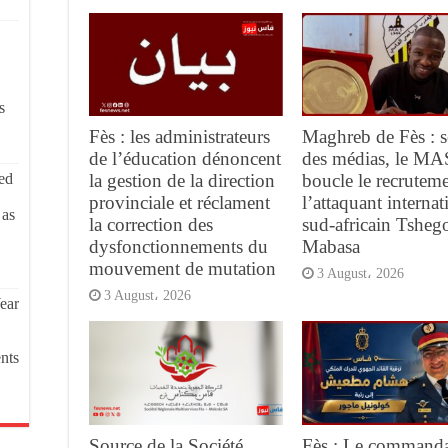
s
Fès : les administrateurs
Maghreb de Fès : s
de l’éducation dénoncent
des médias, le MA
ed
la gestion de la direction
boucle le recrutem
provinciale et réclament
l’attaquant internat
 as
la correction des
sud-africain Tsheg
dysfonctionnements du
Mabasa
mouvement de mutation
3 August، 2026
3 August، 2026
ear
nts
Source de la Société
Fès : Le command