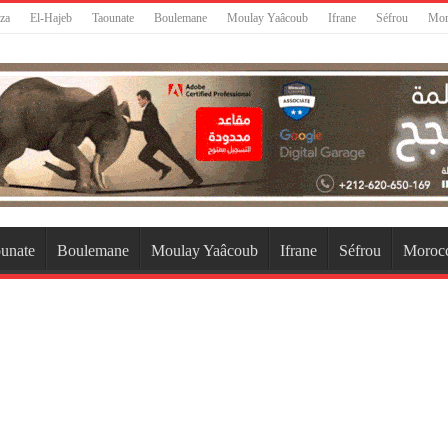
za
El-Hajeb
Taounate
Boulemane
Moulay Yaâcoub
Ifrane
Séfrou
Mor
unate
Boulemane
Moulay Yaâcoub
Ifrane
Séfrou
Moroc