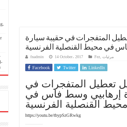
ng,
تعطيل المتفجرات في حقيبة سيارة
r
س في محيط القنصلية الفرنسية
r
fnadmin
14 October، 2017
Fez
,
مرئيات
l-
n
Facebook
Twitter
LinkedIn
صيل تعطيل المتفجرات في
ة إرهابيي وسط فاس في
حيط القنصلية الفرنسية
https://youtu.be/tbypSzGRwkg