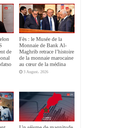
elon
Fès : le Musée de la
S
Monnaie de Bank Al-
ent de
Maghrib retrace l’histoire
ional
de la monnaie marocaine
ofatso
au cœur de la médina
3 August، 2026
ant
Un séisme de magnitude