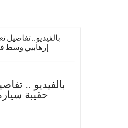
بالفيديو .. تفاصيل 
إرهابيي وسط فا
بالفيديو .. تفا
حقيبة سيار
م