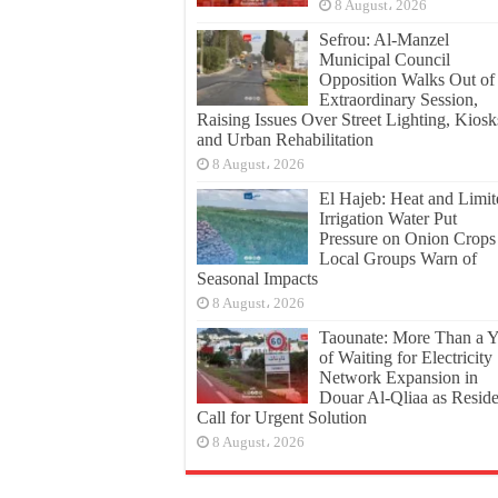
8 August، 2026
Sefrou: Al-Manzel
Municipal Council
Opposition Walks Out of
Extraordinary Session,
Raising Issues Over Street Lighting, Kiosk
and Urban Rehabilitation
8 August، 2026
El Hajeb: Heat and Limit
Irrigation Water Put
Pressure on Onion Crops
Local Groups Warn of
Seasonal Impacts
8 August، 2026
Taounate: More Than a Y
of Waiting for Electricity
Network Expansion in
Douar Al-Qliaa as Reside
Call for Urgent Solution
8 August، 2026