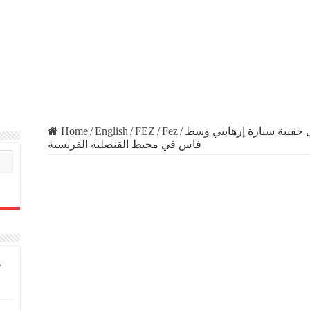
Home
/
English
/
FEZ
/
Fez
/
ي حقيبة سيارة إرهابيي وسط
فاس في محيط القنصلية الفرنسية
s