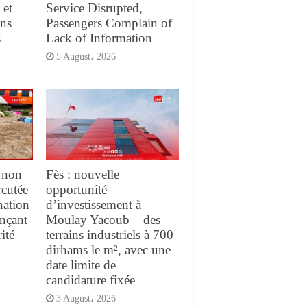
 et
Service Disrupted,
ans
Passengers Complain of
s
Lack of Information
5 August، 2026
 non
Fès : nouvelle
rcutée
opportunité
nation
d’investissement à
ançant
Moulay Yacoub – des
ité
terrains industriels à 700
dirhams le m², avec une
date limite de
candidature fixée
3 August، 2026