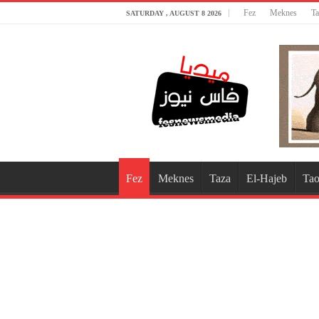
Fez
Meknes
Ta
SATURDAY , AUGUST 8 2026
Fez
Meknes
Taza
El-Hajeb
Tao