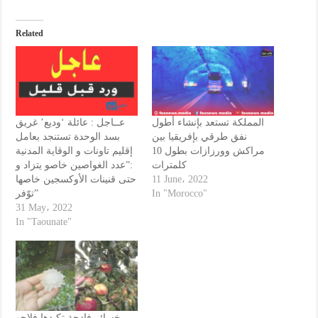
Related
المملكة تستعد بإنشاء أطول
عــاجل : عائلة ‘وديع’ غريق
نفق طرقي بإفريقيا بين
بسد الوحدة تستنجد بعامل
مراكش وورزازات بطول 10
إقليم تاونات و الوقاية المدنية
كلمترات
:”عدد الغواصين خاصو يتزاد و
حتى قنينات الأوكسجين خاصها
11 June، 2022
توّفر”
In "Morocco"
31 May، 2022
In "Taounate"
خسائر فادحة تكبدها فلاحو