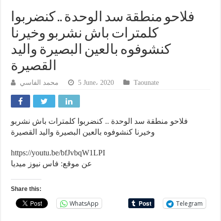
فلاحو منطقة سد الوحدة .. كنضربوا
كلمترات باش نشربو وخيرنا
كنشوفوه بالعين البصيرة واليد
القصيرة
محمد الفاسي
5 June، 2020
Taounate
فلاحو منطقة سد الوحدة .. كنضربوا كلمترات باش نشربو
وخيرنا كنشوفوه بالعين البصيرة واليد القصيرة
https://youtu.be/bfJvbqW1LPI
عن موقع: فاس نيوز ميديا
Share this:
WhatsApp
Telegram