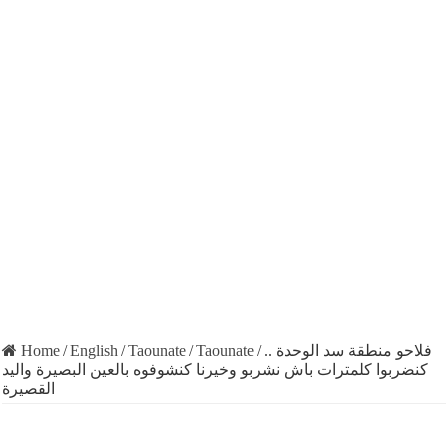
Home
/
English
/
Taounate
/
Taounate
/
فلاحو منطقة سد الوحدة ..
كنضربوا كلمترات باش نشربو وخيرنا كنشوفوه بالعين البصيرة واليد
القصيرة