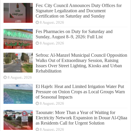
Fes: City Council Announces Duty Offices for
Signature Legalization and Document
Certification on Saturday and Sunday
8 August، 2026
Fes Pharmacies on Duty for Saturday and
Sunday, August 8–9, 2026: Full List
8 August، 2026
Sefrou: Al-Manzel Municipal Council Opposition
Walks Out of Extraordinary Session, Raising
Issues Over Street Lighting, Kiosks and Urban
Rehabilitation
8 August، 2026
El Hajeb: Heat and Limited Irrigation Water Put
Pressure on Onion Crops as Local Groups Warn
of Seasonal Impacts
8 August، 2026
Taounate: More Than a Year of Waiting for
Electricity Network Expansion in Douar Al-Qliaa
as Residents Call for Urgent Solution
8 August، 2026