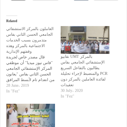
Related
العاملون بالمركز الاستشفائي
الجامعي الحسن الثاني بفاس
متذمرون بسبب الخدمات
الاجتماعية بالمركز وهذه
وقفتهم الإنذارية
نقابيو UMT بالمركز
قال مصدر خاص لجريدة
الإستشفائي الجامعي بفاس
"فاس نيوز ميديا" أن موظفي
يطالبون بالتفاعل السريع
المركز الإستشفائي الجامعي
والمنضبط لإجراء تحليلة PCR
الحسن الثاني بفاس "يعانون
لفائدة العاملين بالمركز دون
من انعدام تام لأبسط المرافق
تعقيدات
الاجتماعية بالمركز المذكور
28 June، 2019
30 July، 2020
،دون أن تلتفت الادارة إلى هذا
In "Fez"
In "Fez"
الجانب منذ سنوات". ودعت
الجامعة الوطنية لقطاع الصحة
المنضوية تحت لواء الاتحاد
الوطني للشغل بالمغرب،
بالمركز الاستشفائي الجامعي
الحسن الثاني…