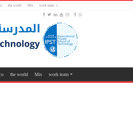
co
the world
Mix
work team
co
the world
Mix
work team