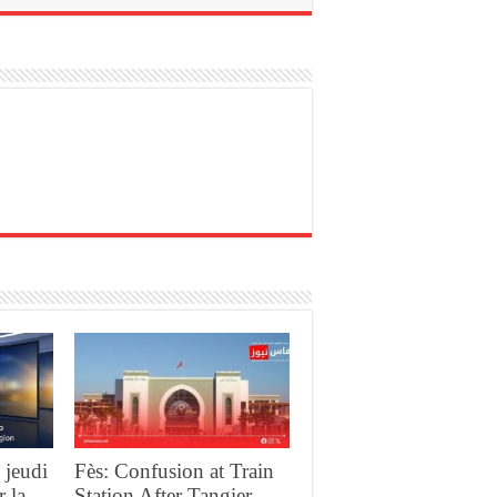
 jeudi
Fès: Confusion at Train
r la
Station After Tangier