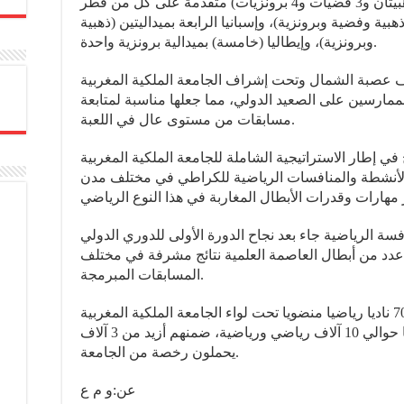
وحلت الشيلي ثانية برصيد 9 ميداليات (ذهبيتان و3 فضيات و4 برونزيات) متقدمة على كل من قطر
 ب3 ميداليات (ذهبية وفضية وبرونزية)، وإسبانيا الرابعة بميداليتين (ذهبية
وبرونزية)، وإيطاليا (خامسة) بميدالية برونزية واحدة.
عصبة الشمال وتحت إشراف الجامعة الملكية المغربية
مارسين على الصعيد الدولي، مما جعلها مناسبة لمتابعة
مسابقات من مستوى عال في اللعبة.
في إطار الاستراتيجية الشاملة للجامعة الملكية المغربية
الأنشطة والمنافسات الرياضية للكراطي في مختلف مدن
ة الرياضية جاء بعد نجاح الدورة الأولى للدوري الدولي
دد من أبطال العاصمة العلمية نتائج مشرفة في مختلف
المسابقات المبرمجة.
يشار إلى أن مدينة فاس تتوفر على 70 ناديا رياضيا منضويا تحت لواء الجامعة الملكية المغربية
للكراطي وأساليب مشتركة، يمارس فيها حوالي 10 آلاف رياضي ورياضية، ضمنهم أزيد من 3 آلاف
يحملون رخصة من الجامعة.
عن:و م ع