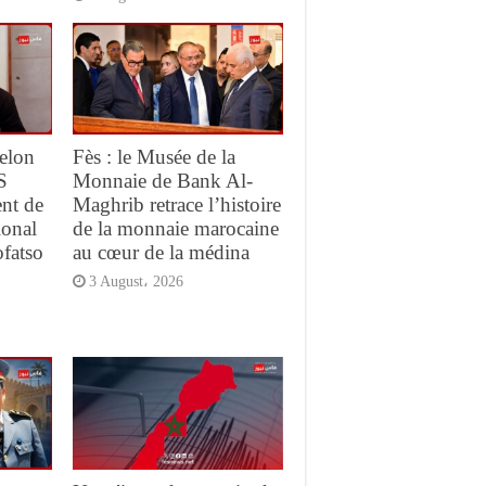
elon
Fès : le Musée de la
S
Monnaie de Bank Al-
ent de
Maghrib retrace l’histoire
ional
de la monnaie marocaine
ofatso
au cœur de la médina
3 August، 2026