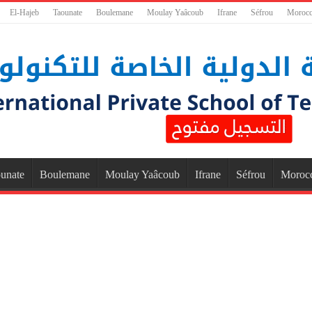
El-Hajeb
Taounate
Boulemane
Moulay Yaâcoub
Ifrane
Séfrou
Moroc
unate
Boulemane
Moulay Yaâcoub
Ifrane
Séfrou
Moroc