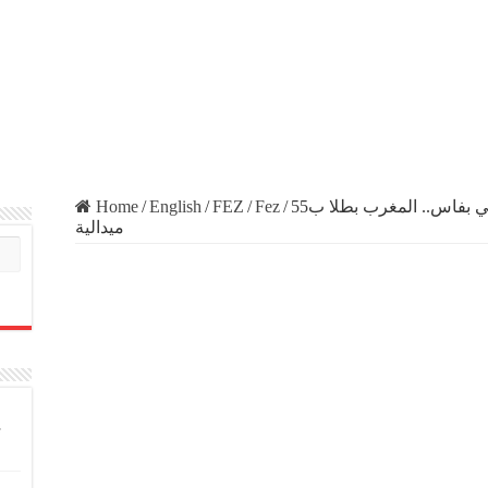
Home
/
English
/
FEZ
/
Fez
/
النسخة 2 للدوري الدولي المفتوح للكراطي بفاس.. المغرب بطلا ب55
ميدالية