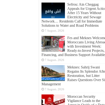
Sefrou: Ain Cheggag
Appeals for Urgent Acti
After 15 Years Without
Electricity and Sewage
Network… Residents Call for Immediate
Solutions to Water and Road Problems
7 August، 2026
Fes and Meknes Welcom
Moroccans Living Abroa
with Investment Week:
Ready-to-Invest Projects,
Financing, and Business Support Available
7 August، 2026
Meknes: Sahrij Swani
Regains Its Splendor Afte
Restoration, but Litter
Raises Questions Over Si
Management
7 August، 2026
Moroccan Security
Vigilance Leads to the
Arrest in Oujda of a Dut