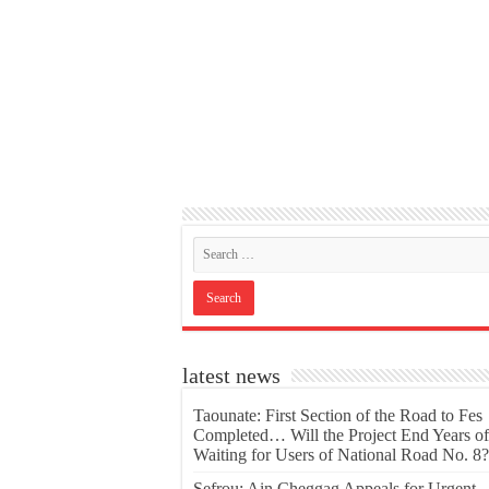
latest news
Taounate: First Section of the Road to Fes
Completed… Will the Project End Years of
Waiting for Users of National Road No. 8?
Sefrou: Ain Cheggag Appeals for Urgent