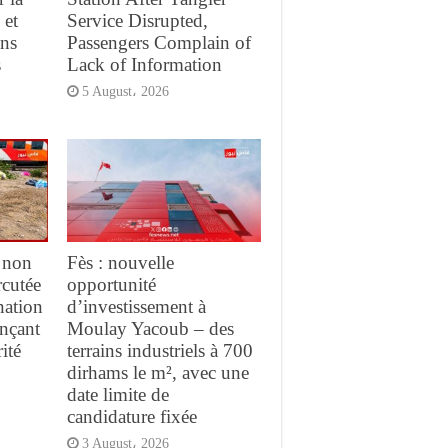
 et
Service Disrupted,
ans
Passengers Complain of
s
Lack of Information
5 August، 2026
 non
Fès : nouvelle
rcutée
opportunité
nation
d’investissement à
ançant
Moulay Yacoub – des
ité
terrains industriels à 700
dirhams le m², avec une
date limite de
candidature fixée
3 August، 2026