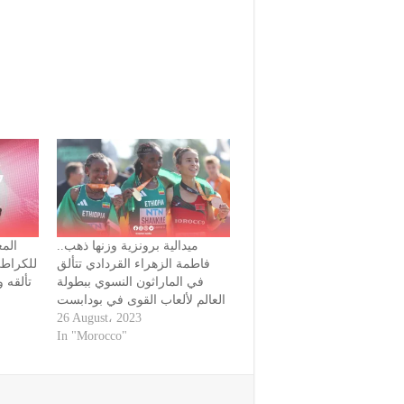
‏ميدالية برونزية وزنها ذهب..
الم
فاطمة الزهراء القردادي تتألق
في الماراثون النسوي ببطولة
العالم لألعاب القوى في بودابست
26 August، 2023
In "Morocco"