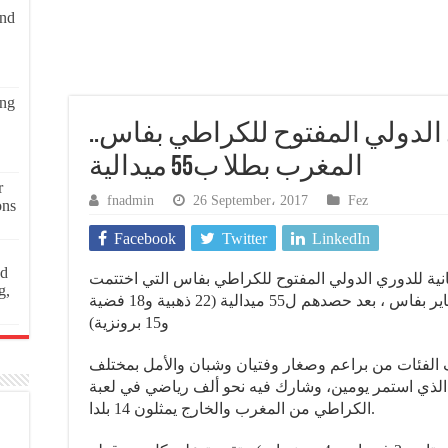
and
ing
2 للدوري الدولي المفتوح للكراطي بفاس
المغرب بطلا ب55 ميدالية
r
fnadmin
26 September، 2017
Fez
ons
Facebook
Twitter
LinkedIn
ed
ثانية للدوري الدولي المفتوح للكراطي بفاس التي اختتمت
g,
أطوراها ، مساء امس الأحد بقاعة 11 يناير بفاس ، بعد حصدهم ل55 ميدالية (22 ذهبية و18 فضية
و15 برونزية)
 الفئات من براعم وصغار وفتيان وشبان والأمل بمختلف
الذي استمر يومين، وشارك فيه نحو ألف رياضي في لعبة
الكراطي من المغرب والخارج يمثلون 14 بلدا.