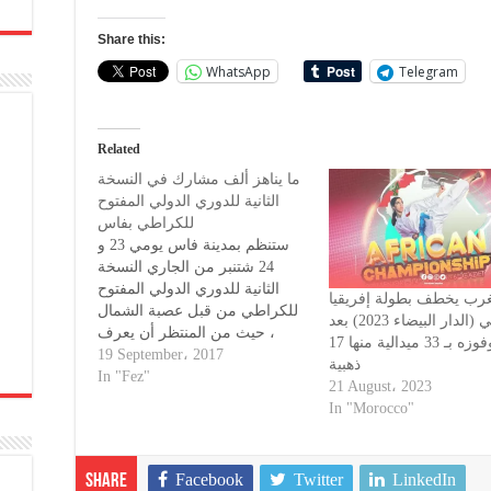
Share this:
WhatsApp
Telegram
Related
ما يناهز ألف مشارك في النسخة
الثانية للدوري الدولي المفتوح
للكراطي بفاس
ستنظم بمدينة فاس يومي 23 و
24 شتنبر من الجاري النسخة
الثانية للدوري الدولي المفتوح
غرب يخطف بطولة إفريقيا
للكراطي من قبل عصبة الشمال
للكراطي (الدار البيضاء 2023) بعد
، حيث من المنتظر أن يعرف
تألقه وفوزه بـ 33 ميدالية منها 17
الدوري مشاركة ما يناهز ألفا من
19 September، 2017
ذهبية
الرياضيين . ستجري هذه البطولة
In "Fez"
21 August، 2023
الرياضية بقاعة 11 يناير بفاس
In "Morocco"
بشراكة مع الجامعة الملكية
المغربية للكاراطي ، وسيشارك
فيها عدد…
Facebook
Twitter
LinkedIn
Share