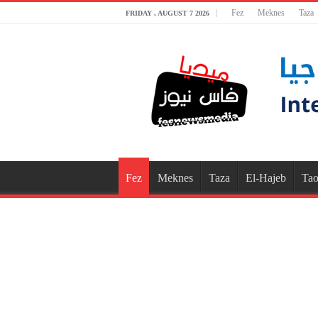
Fez
Meknes
Taza
FRIDAY , AUGUST 7 2026
Fez
Meknes
Taza
El-Hajeb
Tao