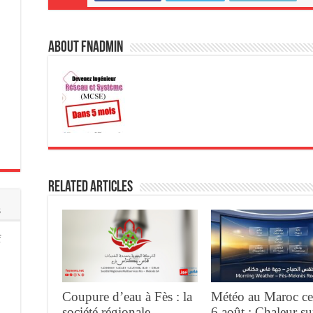
About fnadmin
Related Articles
s
f
Coupure d’eau à Fès : la
Météo au Maroc ce
société régionale
6 août : Chaleur su