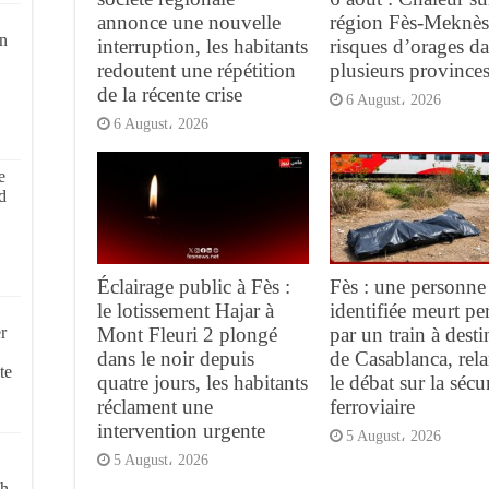
annonce une nouvelle
région Fès-Meknès
on
interruption, les habitants
risques d’orages d
redoutent une répétition
plusieurs province
de la récente crise
6 August، 2026
6 August، 2026
e
d
Éclairage public à Fès :
Fès : une personne
le lotissement Hajar à
identifiée meurt pe
r
Mont Fleuri 2 plongé
par un train à desti
dans le noir depuis
de Casablanca, rel
te
quatre jours, les habitants
le débat sur la sécur
réclament une
ferroviaire
intervention urgente
5 August، 2026
5 August، 2026
ch