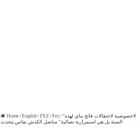
Home
/
English
/
FEZ
/
Fez
/
“لاخصوصية لاحتفالات فاتح ماي لهذه
السنة بل هي استمرارية نضالية” مناضل الكدش بفاس يتحدث