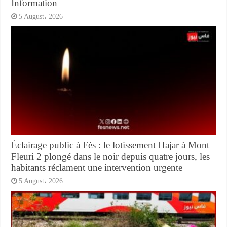
Information
5 August، 2026
Éclairage public à Fès : le lotissement Hajar à Mont
Fleuri 2 plongé dans le noir depuis quatre jours, les
habitants réclament une intervention urgente
5 August، 2026