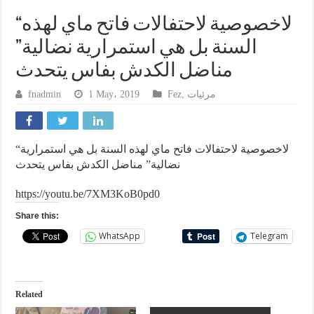
“لاخصوصية لاحتفالات فاتح ماي لهذه
السنة بل هي استمرارية نضالية”
مناضل الكدش بفاس يتحدث
fnadmin
1 May، 2019
Fez
,
مرئيات
“لاخصوصية لاحتفالات فاتح ماي لهذه السنة بل هي استمرارية
نضالية” مناضل الكدش بفاس يتحدث
https://youtu.be/7XM3KoB0pd0
Share this:
WhatsApp
Telegram
Related