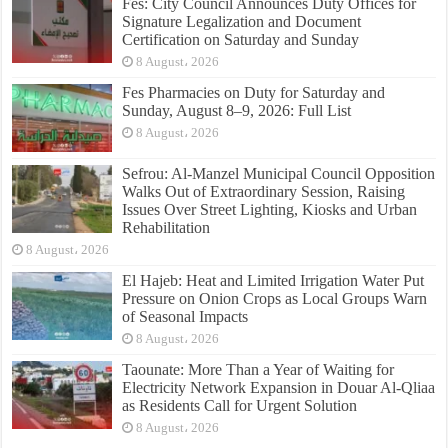
Fes: City Council Announces Duty Offices for
Signature Legalization and Document
Certification on Saturday and Sunday
8 August، 2026
Fes Pharmacies on Duty for Saturday and
Sunday, August 8–9, 2026: Full List
8 August، 2026
Sefrou: Al-Manzel Municipal Council Opposition
Walks Out of Extraordinary Session, Raising
Issues Over Street Lighting, Kiosks and Urban
Rehabilitation
8 August، 2026
El Hajeb: Heat and Limited Irrigation Water Put
Pressure on Onion Crops as Local Groups Warn
of Seasonal Impacts
8 August، 2026
Taounate: More Than a Year of Waiting for
Electricity Network Expansion in Douar Al-Qliaa
as Residents Call for Urgent Solution
8 August، 2026