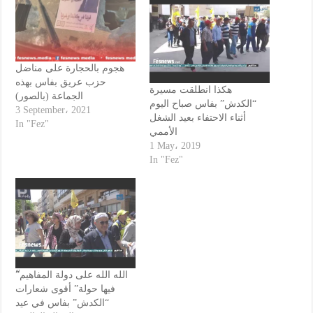
هجوم بالحجارة على مناضل
حزب عريق بفاس بهذه
هكذا انطلقت مسيرة
الجماعة (بالصور)
“الكدش” بفاس صباح اليوم
3 September، 2021
أثناء الاحتفاء بعيد الشغل
In "Fez"
الأممي
1 May، 2019
In "Fez"
ّ”الله الله على دولة المفاهيم
فيها حولة” أقوى شعارات
“الكدش” بفاس في عيد