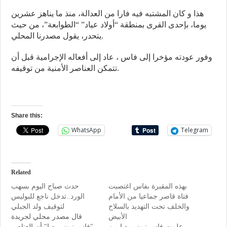
هذا و كان المشتبه فيه فارا من العدالة، منذ ما يناهز عشرين
يوما، بإحدى القرى بمنطقة “أولاد عياد” “الطوابعة”، من حيث
يتحدر، يقول مصدرنا المحلي.
وفور عودته مؤخرا إلى فاس ، عاد إلى أفعاله الإجرامية قبل أن
تتمكن العناصر الأمنية من توقيفه.
Share this:
WhatsApp
Telegram
Related
بهذه المقبرة بفاس اغتصبت
حدث صباح اليوم بسهب
فتاة قاصر جماعيا من الأمام
الورد..تدخل ناجع للبوليس
والخلف تحت التهديد بالسلاح
لتوقيف ولد الجبلي
الأبيض
قال مصدر محلي لجريدة
علمت فاس نيوز ميديا من
"فاس نيوز ميديا" أن العناصر