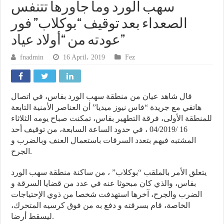
سهب الورد وما جاورها تتنفس
الصعداء بعد توقيف “بوكلاب” فور
عودته من “أولاد عياد”
fnadmin
16 April، 2019
Fez
قال شاهد عيان من منطقة سهب الورد بفاس، في اتصال
هاتفي مع جريدة “فاس نيوز ميديا” أن العناصر الأمنية التابعة
للمنطقة الأولى، فرقة التطهير بفاس، تمكنت صباح يومه الثلاثاء
16 /04/2019 ، في حدود الساعة السابعة، من توقيف أحد
المشتبه فيهم بتعدد السرقات باستعمال العنف وبالضرب و
الجرح.
يتعلق الأمر بالملقب “بوكلاب” ، من ساكنة منطقة سهب الورد
بفاس، والذي كان مبحوثا عنه في عدد من قضايا السرقة و
الضرب والجرح، آخرها استهدفت شخصا من ذوي الإحتياجات
الخاصة، قام بسرقته و دفع به من فوق كرسيه المتحرك،
ليسقط أرضا.