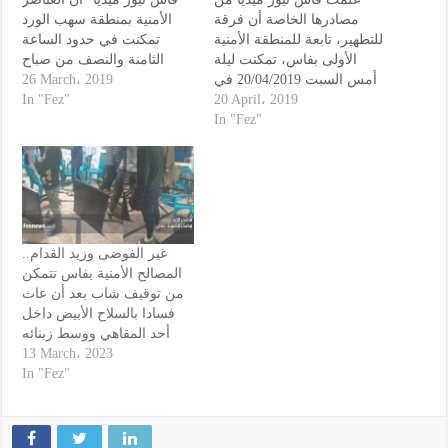
مصادرها الخاصة أن فرقة
الأمنية بمنطقة سهب الورد
للتطهير، تابعة للمنطقة الأمنية
تمكنت في حدود الساعة
الأولى بفاس، تمكنت ليلة
الثامنة والنصف من صباح
يومه الثلاثاء 26/03/2019 من
26 March، 2019
أمس السبت 20/04/2019 في
توقيف الملقب "ولد الجبلي"
In "Fez"
حدود الساعة التاسعة و
20 April، 2019
وهو مشتبه فيه من ذوي
النصف، من توقيف مشتبه
In "Fez"
فيهما متلبسين بجريمة
السوابق في السرقة
اغتصاب جماعي لفتاة يرجح
باستعمال السلاح الأبيض، بعد
أنها قاصر، داخل أسوار مقبرة
أن دلهم عليه أحد الضحايا
باب الفتوح. وفي التفاصيل،
المحتملين، بعد مقاومة من…
قال مصدر محلي عاين
الوقائع،…
غير الفوضى وزيد القدام..
المصالح الأمنية بفاس تتمكن
من توقيف شاب بعد أن عاث
فسادا بالسلاح الأبيض داخل
أحد المقاهي ووسط زبنائه
13 March، 2023
In "Fez"