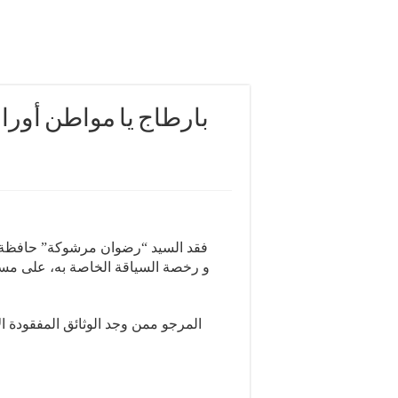
بارطاج يا مواطن أور
فقد السيد “رضوان مرشوكة” حافظة نق
المرجو ممن وجد الوثائق المفقودة: