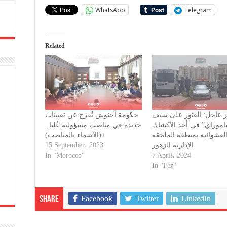
WhatsApp
Telegram
Related
 عاجل: العثور على سيف
حكومة أخنوش تُفرج عن تعيينات
“وراي” في أحد الأكشاك
جديدة في مناصب مسؤولية عُليا..
لعشوائية بمنطقة الملحقة
+(الأسماء بالمناصب)
15 September، 2023
الإدارية الزهور
In "Morocco"
7 April، 2024
In "Fez"
Facebook
Twitter
LinkedIn
Share