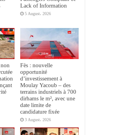
s
Lack of Information
5 August، 2026
 non
Fès : nouvelle
rcutée
opportunité
nation
d’investissement à
ançant
Moulay Yacoub – des
ité
terrains industriels à 700
dirhams le m², avec une
date limite de
candidature fixée
3 August، 2026