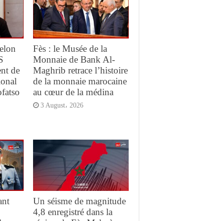
elon
Fès : le Musée de la
S
Monnaie de Bank Al-
ent de
Maghrib retrace l’histoire
ional
de la monnaie marocaine
ofatso
au cœur de la médina
3 August، 2026
ant
Un séisme de magnitude
4,8 enregistré dans la