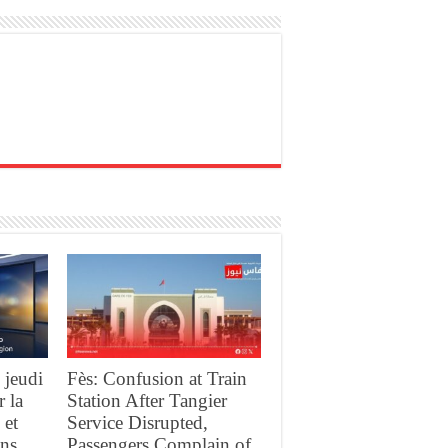
 jeudi
Fès: Confusion at Train
r la
Station After Tangier
 et
Service Disrupted,
ans
Passengers Complain of