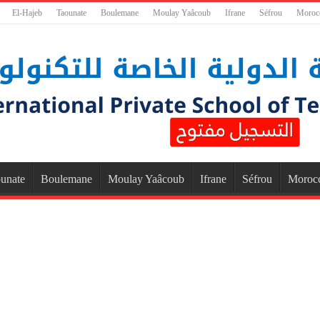
El-Hajeb
Taounate
Boulemane
Moulay Yaâcoub
Ifrane
Séfrou
Moroc
unate
Boulemane
Moulay Yaâcoub
Ifrane
Séfrou
Moroc