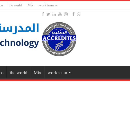
co
the world
Mix
work team
co
the world
Mix
work team