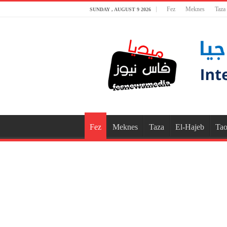
Fez
Meknes
Taza
SUNDAY , AUGUST 9 2026
Fez
Meknes
Taza
El-Hajeb
Tao