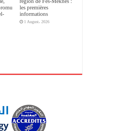
e,
région de Fès-Meknès :
promu
les premières
l-
informations
1 August، 2026