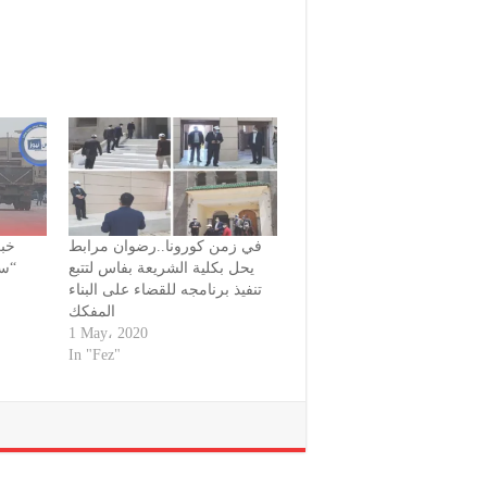
في زمن كورونا..رضوان مرابط
خبر
يحل بكلية الشريعة بفاس لتتبع
سام
تنفيذ برنامجه للقضاء على البناء
ا
المفكك
1 May، 2020
In "Fez"