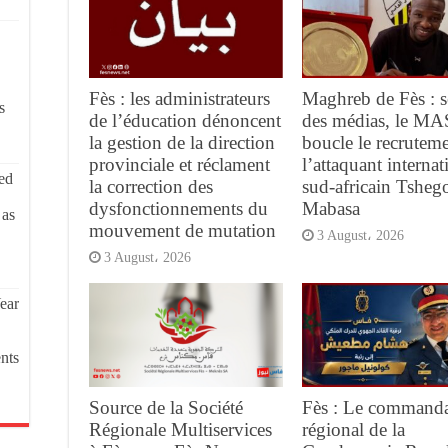
Fès : les administrateurs
Maghreb de Fès : s
s
de l’éducation dénoncent
des médias, le MA
la gestion de la direction
boucle le recrutem
provinciale et réclament
l’attaquant internat
ed
la correction des
sud-africain Tsheg
dysfonctionnements du
Mabasa
 as
mouvement de mutation
3 August، 2026
3 August، 2026
ear
nts
Source de la Société
Fès : Le command
Régionale Multiservices
régional de la