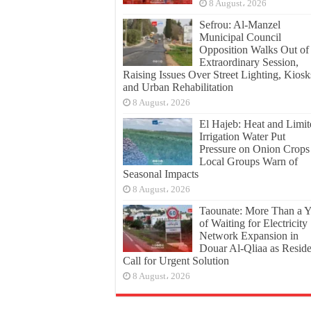
8 August، 2026
Sefrou: Al-Manzel
Municipal Council
Opposition Walks Out of
Extraordinary Session,
Raising Issues Over Street Lighting, Kiosk
and Urban Rehabilitation
8 August، 2026
El Hajeb: Heat and Limit
Irrigation Water Put
Pressure on Onion Crops
Local Groups Warn of
Seasonal Impacts
8 August، 2026
Taounate: More Than a Y
of Waiting for Electricity
Network Expansion in
Douar Al-Qliaa as Reside
Call for Urgent Solution
8 August، 2026