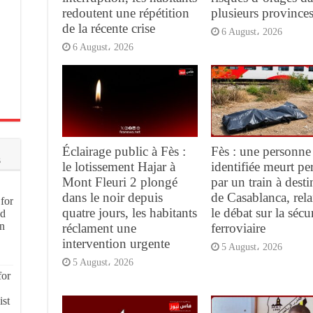
redoutent une répétition
plusieurs province
de la récente crise
6 August، 2026
6 August، 2026
Éclairage public à Fès :
Fès : une personne
s
le lotissement Hajar à
identifiée meurt pe
Mont Fleuri 2 plongé
par un train à desti
dans le noir depuis
de Casablanca, rel
for
quatre jours, les habitants
le débat sur la sécur
nd
on
réclament une
ferroviaire
intervention urgente
5 August، 2026
5 August، 2026
for
ist