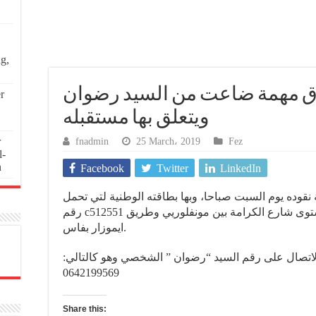
ng,
اق مهمة ضاعت من السيد رضوان
r
ويتعلق بها مستقبله
r
fnadmin
25 March، 2019
Fez
l-
n
Facebook
Twitter
LinkedIn
وده يوم السبت صباحا، وبها بطاقته الوطنية لتي تحمل
رقم c512551 و رخصة السياقة الخاصة به، على مستوى شارع الكرامة بين مونفلوريي وطريق
ايموزار بفاس.
 الاتصال على رقم السيد “رضوان ” الشخصي وهو كالتالي
0642199569
Share this: