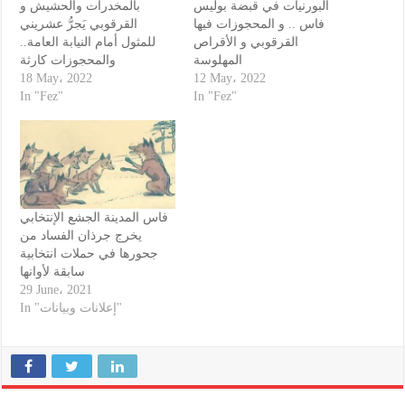
البورنيات في قبضة بوليس
بالمخدرات والحشيش و
فاس .. و المحجوزات فيها
القرقوبي يَجرُّ عشريني
القرقوبي و الأقراص
للمثول أمام النيابة العامة..
المهلوسة
والمحجوزات كارثة
18 May، 2022
12 May، 2022
In "Fez"
In "Fez"
فاس المدينة الجشع الإنتخابي
يخرج جرذان الفساد من
جحورها في حملات انتخابية
سابقة لأوانها
29 June، 2021
In "إعلانات وبيانات"