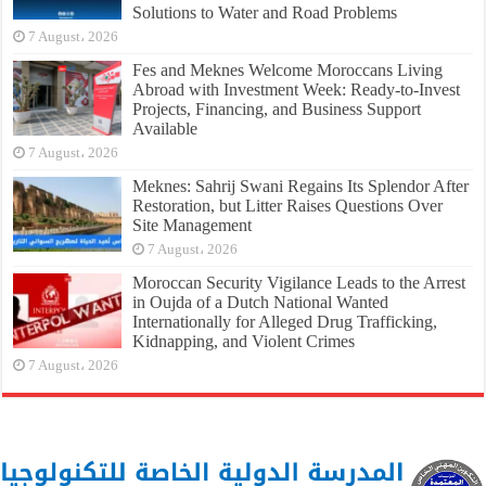
Solutions to Water and Road Problems
7 August، 2026
Fes and Meknes Welcome Moroccans Living
Abroad with Investment Week: Ready-to-Invest
Projects, Financing, and Business Support
Available
7 August، 2026
Meknes: Sahrij Swani Regains Its Splendor After
Restoration, but Litter Raises Questions Over
Site Management
7 August، 2026
Moroccan Security Vigilance Leads to the Arrest
in Oujda of a Dutch National Wanted
Internationally for Alleged Drug Trafficking,
Kidnapping, and Violent Crimes
7 August، 2026