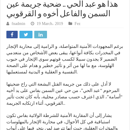
هذا هو عبد الحي .. ضحية جريمة عين
السمن والفاعل أخوه و القرقوبي
fnadmin
19 March، 2019
Fez
برغم المجهودات الأمنية المتواصلة، و الرامية إلى محاربة الإتجار
في المخدرات بكافة أنواعها، يبقى بعض الأشخاص من منعدمي
الضمير لا يجدون سبيلا لكسب قوتهم سوى الإتجار في حبوب
الهلوسة، مع ما لها من أثر و تأثير خطير و هدام على الصحة
النفسية و العقلية و البدنية لمستعمليها.
لا أدل على ذلك من جريمة القتل البشعة التي راح ضحيتها
المرحوم “عبد الحي”، من حي عين السمن بفاس على يد أخيه
“أسامة”، الذي اعترف حسب مصادر محلية، بأنه كان تحت تأثير
القرقوبي، أثناء ارتكابه الجريمة..
يشار إلى أن المقاربة الأمنية للشرطة الولائية بفاس تكون
استباقية في كل الأحوال، في محاربة الإتجار بالمهلوسات
والمؤثرات العقلية، حيث أنها تترصد لمن يتجر فيها على أبواب