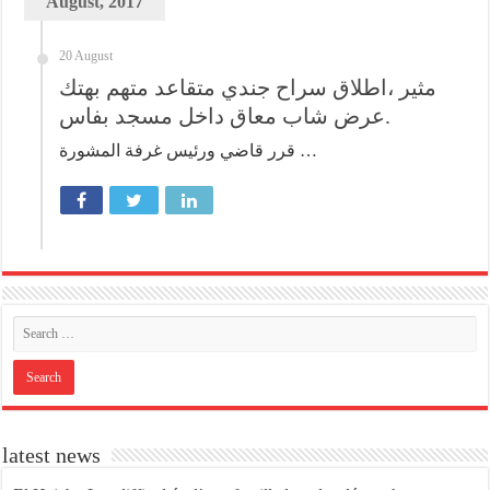
August, 2017
20 August
مثير ،اطلاق سراح جندي متقاعد متهم بهتك
عرض شاب معاق داخل مسجد بفاس.
قرر قاضي ورئيس غرفة المشورة …
latest news